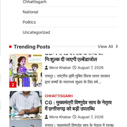
Chhattisgarh
बकरी पालन से बढ़ी आय और मजबूत
हुआ आत्मविश्वास
National
More Khabar
August 7, 2026
Politics
रायपुर। ग्रामीण महिलाओं को आर्थिक रूप से
Uncategorized
सशक्त बनाने की दिशा में जिले के नगरी…
1
Trending Posts
View All
CHHATTISGARH
CG: 1 से 19 वर्ष तक के बच्चों को
निःशुल्क दी जाएगी एल्बेंडाजोल
More Khabar
August 7, 2026
रायपुर। राष्ट्रीय कृमि मुक्ति दिवस भारत सरकार
द्वारा बच्चों के स्वास्थ्य सुधार के लिए वर्ष…
2
CHHATTISGARH
CG : मुख्यमंत्री विष्णुदेव साय के नेतृत्व
में छत्तीसगढ़ को बड़ी उपलब्धि
More Khabar
August 7, 2026
रायपुर। मुख्यमंत्री विष्णुदेव साय के नेतृत्व में स्वच्छ