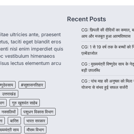
Recent Posts
CG: छिपली की दीदियों का कमाल, ब
tae ultricies ante, praesent
आय और मजबूत हुआ आत्मविश्वास
us, taciti eget blandit eros
CG: 1 से 19 वर्ष तक के बच्चों को न
enti nisl enim imperdiet quis
एल्बेंडाजोल
nec vestibulum himenaeos
isus lectus elementum arcu
CG : मुख्यमंत्री विष्णुदेव साय के नेतृ
बड़ी उपलब्धि
CG : पांच माह की अनुष्का को मिला
ष्णुदेवसाय
#सुशासनतिहार
योजना से संभव हुई सफल सर्जरी
उत्तराखंड
भाग
गुरु खुशवंत साहेब
नक्सलियों
पशुधन विकास विभाग
ना
बारिश
भारत सरकार
ुख्यमंत्री साय
मौसम विभाग