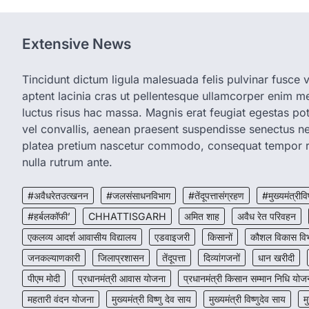
Extensive News
Tincidunt dictum ligula malesuada felis pulvinar fusce vi
aptent lacinia cras ut pellentesque ullamcorper enim met
luctus risus hac massa. Magnis erat feugiat egestas pot
vel convallis, aenean praesent suspendisse senectus 
platea pretium nascetur commodo, consequat tempor r
nulla rutrum ante.
#अवैधरेतउत्खनन
#जलसंसाधनविभाग
#तेंदूपत्तासंग्रहण
#मुख्यमंत्रीवि
#हर्बलकॉफी’
CHHATTISGARH
अमित शाह
अवैध रेत परिवहन
एकलव्य आदर्श आवासीय विद्यालय
एडवाइजरी
किसानों
कौशल विकास वि
जनकल्याणकारी
जिलाप्रशासन
तेंदूपत्ता
दिव्यांगजनों
धान खरीदी
पीएम मोदी
प्रधानमंत्री आवास योजना
प्रधानमंत्री किसान सम्मान निधि योज
महतारी वंदन योजना
मुख्यमंत्री विष्णु देव साय
मुख्यमंत्री विष्णुदेव साय
म