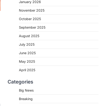
2
January 2026
November 2025
CHHATTISGARH
CG : मुख्यमंत्री विष्णुदेव साय के नेतृत्व
October 2025
में छत्तीसगढ़ को बड़ी उपलब्धि
September 2025
More Khabar
August 7, 2026
रायपुर। मुख्यमंत्री विष्णुदेव साय के नेतृत्व में स्वच्छ
August 2025
ऊर्जा, हरित विकास और किसानों की आय…
3
July 2025
CHHATTISGARH
June 2025
CG : पांच माह की अनुष्का को मिला नया
May 2025
जीवन, चिरायु योजना से संभव हुई सफल
सर्जरी
April 2025
More Khabar
August 7, 2026
Categories
रायपुर। राष्ट्रीय बाल स्वास्थ्य कार्यक्रम (चिरायु)
के तहत जशपुर जिले की 5 माह की मासूम…
4
Big News
Breaking
CHHATTISGARH
CG: छिपली की दीदियों का कमाल,