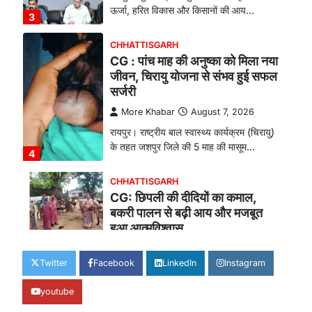
ऊर्जा, हरित विकास और किसानों की आय…
3
CHHATTISGARH
CG : पांच माह की अनुष्का को मिला नया
जीवन, चिरायु योजना से संभव हुई सफल
सर्जरी
More Khabar
August 7, 2026
रायपुर। राष्ट्रीय बाल स्वास्थ्य कार्यक्रम (चिरायु)
के तहत जशपुर जिले की 5 माह की मासूम…
4
CHHATTISGARH
CG: छिपली की दीदियों का कमाल,
बकरी पालन से बढ़ी आय और मजबूत
हुआ आत्मविश्वास
More Khabar
August 7, 2026
Twitter
Facebook
LinkedIn
Instagram
रायपुर। ग्रामीण महिलाओं को आर्थिक रूप से
सशक्त बनाने की दिशा में जिले के नगरी…
1
youtube