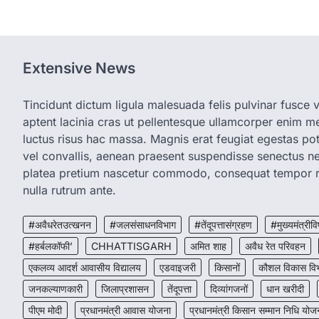
Extensive News
Tincidunt dictum ligula malesuada felis pulvinar fusce vi
aptent lacinia cras ut pellentesque ullamcorper enim met
luctus risus hac massa. Magnis erat feugiat egestas pot
vel convallis, aenean praesent suspendisse senectus 
platea pretium nascetur commodo, consequat tempor r
nulla rutrum ante.
#अवैधरेतउत्खनन
#जलसंसाधनविभाग
#तेंदूपत्तासंग्रहण
#मुख्यमंत्रीवि
#हर्बलकॉफी’
CHHATTISGARH
अमित शाह
अवैध रेत परिवहन
एकलव्य आदर्श आवासीय विद्यालय
एडवाइजरी
किसानों
कौशल विकास वि
जनकल्याणकारी
जिलाप्रशासन
तेंदूपत्ता
दिव्यांगजनों
धान खरीदी
पीएम मोदी
प्रधानमंत्री आवास योजना
प्रधानमंत्री किसान सम्मान निधि योज