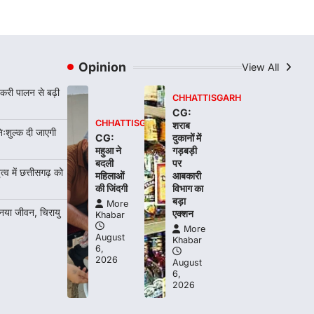
More Khabar
August 7, 2026
रायपुर। राष्ट्रीय बाल स्वास्थ्य कार्यक्रम (चिरायु)
के तहत जशपुर जिले की 5 माह की मासूम…
4
Opinion
View All
करी पालन से बढ़ी
CHHATTISGARH
CG:
CHHATTISGARH
शराब
िःशुल्क दी जाएगी
CG:
दुकानों में
महुआ ने
गड़बड़ी
बदली
पर
त्व में छत्तीसगढ़ को
महिलाओं
आबकारी
की जिंदगी
विभाग का
बड़ा
More
 नया जीवन, चिरायु
एक्शन
Khabar
More
August
Khabar
6,
2026
August
6,
2026