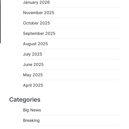
2
January 2026
November 2025
CHHATTISGARH
CG : मुख्यमंत्री विष्णुदेव साय के नेतृत्व
October 2025
में छत्तीसगढ़ को बड़ी उपलब्धि
September 2025
More Khabar
August 7, 2026
रायपुर। मुख्यमंत्री विष्णुदेव साय के नेतृत्व में स्वच्छ
August 2025
ऊर्जा, हरित विकास और किसानों की आय…
3
July 2025
CHHATTISGARH
June 2025
CG : पांच माह की अनुष्का को मिला नया
May 2025
जीवन, चिरायु योजना से संभव हुई सफल
सर्जरी
April 2025
More Khabar
August 7, 2026
Categories
रायपुर। राष्ट्रीय बाल स्वास्थ्य कार्यक्रम (चिरायु)
के तहत जशपुर जिले की 5 माह की मासूम…
4
Big News
Breaking
CHHATTISGARH
CG: छिपली की दीदियों का कमाल,