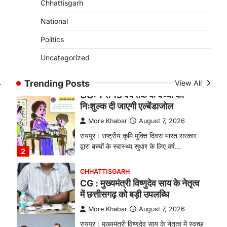
Chhattisgarh
बकरी पालन से बढ़ी आय और मजबूत
हुआ आत्मविश्वास
National
More Khabar
August 7, 2026
Politics
रायपुर। ग्रामीण महिलाओं को आर्थिक रूप से
Uncategorized
सशक्त बनाने की दिशा में जिले के नगरी…
1
Trending Posts
⟶
View All
CHHATTISGARH
CG: 1 से 19 वर्ष तक के बच्चों को
निःशुल्क दी जाएगी एल्बेंडाजोल
More Khabar
August 7, 2026
रायपुर। राष्ट्रीय कृमि मुक्ति दिवस भारत सरकार
द्वारा बच्चों के स्वास्थ्य सुधार के लिए वर्ष…
2
CHHATTISGARH
CG : मुख्यमंत्री विष्णुदेव साय के नेतृत्व
में छत्तीसगढ़ को बड़ी उपलब्धि
More Khabar
August 7, 2026
रायपुर। मुख्यमंत्री विष्णुदेव साय के नेतृत्व में स्वच्छ