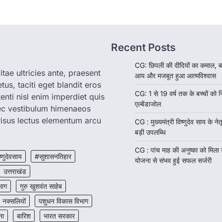
Recent Posts
CG: छिपली की दीदियों का कमाल, ब
tae ultricies ante, praesent
आय और मजबूत हुआ आत्मविश्वास
us, taciti eget blandit eros
CG: 1 से 19 वर्ष तक के बच्चों को न
enti nisl enim imperdiet quis
एल्बेंडाजोल
nec vestibulum himenaeos
isus lectus elementum arcu
CG : मुख्यमंत्री विष्णुदेव साय के नेतृ
बड़ी उपलब्धि
CG : पांच माह की अनुष्का को मिला
ष्णुदेवसाय
#सुशासनतिहार
योजना से संभव हुई सफल सर्जरी
उत्तराखंड
भाग
गुरु खुशवंत साहेब
नक्सलियों
पशुधन विकास विभाग
ना
बारिश
भारत सरकार