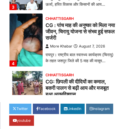
ऊर्जा, हरित विकास और किसानों की आय…
3
CHHATTISGARH
CG : पांच माह की अनुष्का को मिला नया
जीवन, चिरायु योजना से संभव हुई सफल
सर्जरी
More Khabar
August 7, 2026
रायपुर। राष्ट्रीय बाल स्वास्थ्य कार्यक्रम (चिरायु)
के तहत जशपुर जिले की 5 माह की मासूम…
4
CHHATTISGARH
CG: छिपली की दीदियों का कमाल,
बकरी पालन से बढ़ी आय और मजबूत
हुआ आत्मविश्वास
More Khabar
August 7, 2026
Twitter
Facebook
LinkedIn
Instagram
रायपुर। ग्रामीण महिलाओं को आर्थिक रूप से
सशक्त बनाने की दिशा में जिले के नगरी…
1
youtube