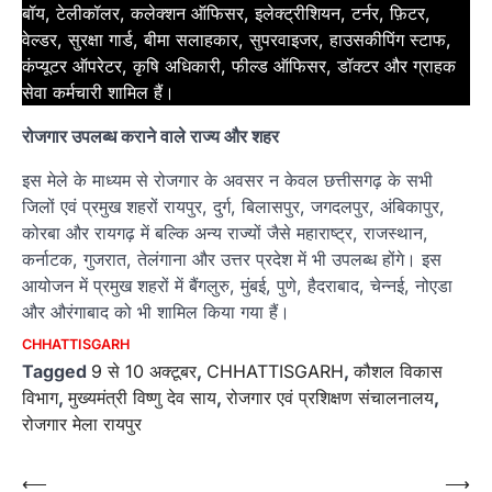
बॉय, टेलीकॉलर, कलेक्शन ऑफिसर, इलेक्ट्रीशियन, टर्नर, फ़िटर,
वेल्डर, सुरक्षा गार्ड, बीमा सलाहकार, सुपरवाइजर, हाउसकीपिंग स्टाफ,
कंप्यूटर ऑपरेटर, कृषि अधिकारी, फील्ड ऑफिसर, डॉक्टर और ग्राहक
सेवा कर्मचारी शामिल हैं।
रोजगार उपलब्ध कराने वाले राज्य और शहर
इस मेले के माध्यम से रोजगार के अवसर न केवल छत्तीसगढ़ के सभी
जिलों एवं प्रमुख शहरों रायपुर, दुर्ग, बिलासपुर, जगदलपुर, अंबिकापुर,
कोरबा और रायगढ़ में बल्कि अन्य राज्यों जैसे महाराष्ट्र, राजस्थान,
कर्नाटक, गुजरात, तेलंगाना और उत्तर प्रदेश में भी उपलब्ध होंगे। इस
आयोजन में प्रमुख शहरों में बैंगलुरु, मुंबई, पुणे, हैदराबाद, चेन्नई, नोएडा
और औरंगाबाद को भी शामिल किया गया हैं।
CHHATTISGARH
Tagged
9 से 10 अक्टूबर
,
CHHATTISGARH
,
कौशल विकास
विभाग
,
मुख्यमंत्री विष्णु देव साय
,
रोजगार एवं प्रशिक्षण संचालनालय
,
रोजगार मेला रायपुर
Post
⟵
⟶