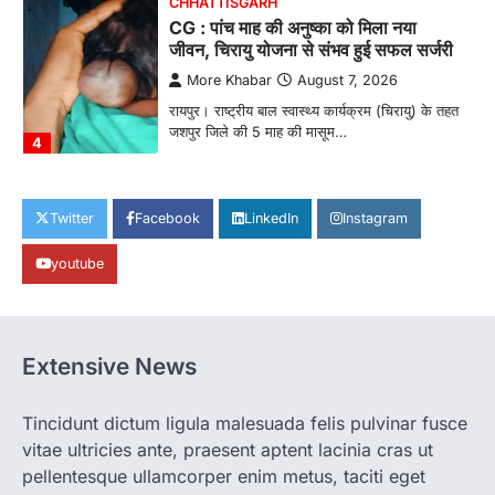
CHHATTISGARH
CG : पांच माह की अनुष्का को मिला नया
जीवन, चिरायु योजना से संभव हुई सफल सर्जरी
More Khabar
August 7, 2026
रायपुर। राष्ट्रीय बाल स्वास्थ्य कार्यक्रम (चिरायु) के तहत
जशपुर जिले की 5 माह की मासूम…
4
CHHATTISGARH
CG: छिपली की दीदियों का कमाल, बकरी
Twitter
Facebook
LinkedIn
Instagram
पालन से बढ़ी आय और मजबूत हुआ आत्मविश्वास
youtube
More Khabar
August 7, 2026
रायपुर। ग्रामीण महिलाओं को आर्थिक रूप से सशक्त
बनाने की दिशा में जिले के नगरी…
1
Extensive News
CHHATTISGARH
CG: 1 से 19 वर्ष तक के बच्चों को निःशुल्क दी
जाएगी एल्बेंडाजोल
Tincidunt dictum ligula malesuada felis pulvinar fusce
vitae ultricies ante, praesent aptent lacinia cras ut
More Khabar
August 7, 2026
pellentesque ullamcorper enim metus, taciti eget
रायपुर। राष्ट्रीय कृमि मुक्ति दिवस भारत सरकार द्वारा