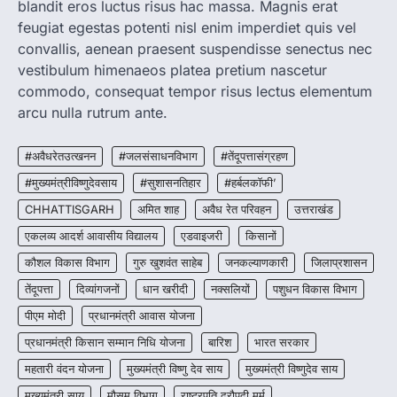
बच्चों के स्वास्थ्य सुधार के लिए वर्ष…
blandit eros luctus risus hac massa. Magnis erat
2
feugiat egestas potenti nisl enim imperdiet quis vel
convallis, aenean praesent suspendisse senectus nec
CHHATTISGARH
CG : मुख्यमंत्री विष्णुदेव साय के नेतृत्व में
vestibulum himenaeos platea pretium nascetur
छत्तीसगढ़ को बड़ी उपलब्धि
commodo, consequat tempor risus lectus elementum
More Khabar
August 7, 2026
arcu nulla rutrum ante.
रायपुर। मुख्यमंत्री विष्णुदेव साय के नेतृत्व में स्वच्छ ऊर्जा,
हरित विकास और किसानों की आय…
#अवैधरेतउत्खनन
#जलसंसाधनविभाग
#तेंदूपत्तासंग्रहण
3
#मुख्यमंत्रीविष्णुदेवसाय
#सुशासनतिहार
#हर्बलकॉफी’
CHHATTISGARH
CHHATTISGARH
अमित शाह
अवैध रेत परिवहन
उत्तराखंड
CG : पांच माह की अनुष्का को मिला नया
जीवन, चिरायु योजना से संभव हुई सफल सर्जरी
एकलव्य आदर्श आवासीय विद्यालय
एडवाइजरी
किसानों
More Khabar
August 7, 2026
कौशल विकास विभाग
गुरु खुशवंत साहेब
जनकल्याणकारी
जिलाप्रशासन
रायपुर। राष्ट्रीय बाल स्वास्थ्य कार्यक्रम (चिरायु) के तहत
तेंदूपत्ता
दिव्यांगजनों
धान खरीदी
नक्सलियों
पशुधन विकास विभाग
जशपुर जिले की 5 माह की मासूम…
4
पीएम मोदी
प्रधानमंत्री आवास योजना
प्रधानमंत्री किसान सम्मान निधि योजना
बारिश
भारत सरकार
महतारी वंदन योजना
मुख्यमंत्री विष्णु देव साय
मुख्यमंत्री विष्णुदेव साय
मुख्यमंत्री साय
मौसम विभाग
राष्ट्रपति द्रौपदी मुर्मु