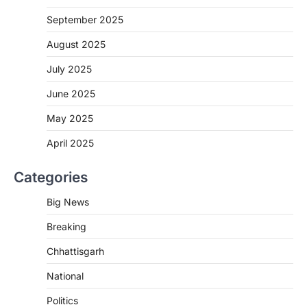
रायपुर। राष्ट्रीय कृमि मुक्ति दिवस भारत सरकार द्वारा
बच्चों के स्वास्थ्य सुधार के लिए वर्ष…
September 2025
2
August 2025
CHHATTISGARH
CG : मुख्यमंत्री विष्णुदेव साय के नेतृत्व में
July 2025
छत्तीसगढ़ को बड़ी उपलब्धि
June 2025
More Khabar
August 7, 2026
रायपुर। मुख्यमंत्री विष्णुदेव साय के नेतृत्व में स्वच्छ ऊर्जा,
May 2025
हरित विकास और किसानों की आय…
3
April 2025
CHHATTISGARH
Categories
CG : पांच माह की अनुष्का को मिला नया
जीवन, चिरायु योजना से संभव हुई सफल सर्जरी
Big News
More Khabar
August 7, 2026
Breaking
रायपुर। राष्ट्रीय बाल स्वास्थ्य कार्यक्रम (चिरायु) के तहत
जशपुर जिले की 5 माह की मासूम…
4
Chhattisgarh
CHHATTISGARH
National
CG: छिपली की दीदियों का कमाल, बकरी
Politics
पालन से बढ़ी आय और मजबूत हुआ आत्मविश्वास