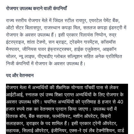
रोजगार उपलब्ध कराने वाली कंपनियाँ
राज्य स्तरीय रोजगार मेले में जिंदल स्टील रायपुर, एयरटेल पेमेंट बैंक,
ऑटो सेंटर बिलासपुर, राजस्थान कपड़ा मिल, सतलज कपड़ा इंडस्ट्री में
रोजगार के अवसर उपलब्ध हैं। इसी प्रकार रिलायंस निप्पोन, रुद्र
इंटरप्राइज, शांता टेक्नो, सन ब्राइट, ट्रेडमेन गारमेंट्स, कॉसमॉस
मैनपावर, जीनियस पावर इंफ्रास्ट्रक्चर, हाईक एजुकेशन, आइकॉन
सोलर, न्यू लाइफ, पीएचडीए ग्लोबल सॉल्यूशन सहित अनेक प्रतिष्ठित
निजी कंपनियों में रोजगार के अवसर उपलब्ध है।
पद और वेतनमान
रोजगार मेला में अभ्यर्थियों की शैक्षणिक योग्यता पाँचवीं पास से लेकर
आईटीआई, स्नातक एवं उच्च शिक्षा प्राप्त अभ्यर्थियों के लिए रोजगार के
अवसर उपलब्ध रहेंगे। चयनित अभ्यर्थियों को प्रतिमाह 8 हजार से 40
हजार रुपये तक का वेतनमान प्रदान किया जाएगा। उपलब्ध पदों में
वितरक बॉय, बैंक सहायक, फार्मासिस्ट, मशीन ऑपरेटर, बिक्री
सलाहकार, ड्राइवर के पद शामिल हैं। इसी प्रकार ट्रेनी ऑपरेटर,
सहायक, सिलाई ऑपरेटर, इंजीनियर, एक्स-रे एवं लैब टेक्नीशियन, वार्ड