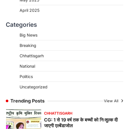
April 2025
CHHATTISGARH
CG : पांच माह की अनुष्का को मिला नया
जीवन, चिरायु योजना से संभव हुई सफल सर्जरी
Categories
More Khabar
August 7, 2026
Big News
रायपुर। राष्ट्रीय बाल स्वास्थ्य कार्यक्रम (चिरायु) के तहत
जशपुर जिले की 5 माह की मासूम…
Breaking
4
Chhattisgarh
CHHATTISGARH
CG: छिपली की दीदियों का कमाल, बकरी
National
पालन से बढ़ी आय और मजबूत हुआ आत्मविश्वास
Politics
More Khabar
August 7, 2026
रायपुर। ग्रामीण महिलाओं को आर्थिक रूप से सशक्त
Uncategorized
बनाने की दिशा में जिले के नगरी…
1
Trending Posts
View All
CHHATTISGARH
CG: 1 से 19 वर्ष तक के बच्चों को निःशुल्क दी
जाएगी एल्बेंडाजोल
More Khabar
August 7, 2026