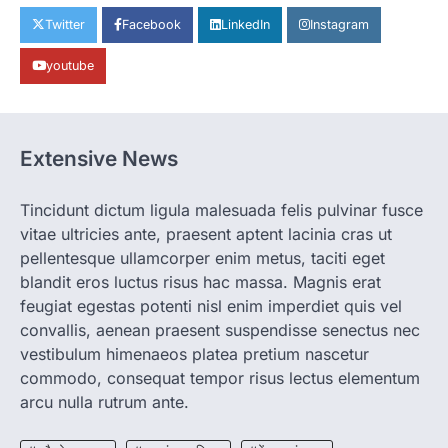
पालन से बढ़ी आय और मजबूत हुआ आत्मविश्वास
Twitter
Facebook
LinkedIn
Instagram
More Khabar
August 7, 2026
youtube
रायपुर। ग्रामीण महिलाओं को आर्थिक रूप से सशक्त
बनाने की दिशा में जिले के नगरी…
1
CHHATTISGARH
Extensive News
CG: 1 से 19 वर्ष तक के बच्चों को निःशुल्क दी
जाएगी एल्बेंडाजोल
More Khabar
August 7, 2026
Tincidunt dictum ligula malesuada felis pulvinar fusce
vitae ultricies ante, praesent aptent lacinia cras ut
रायपुर। राष्ट्रीय कृमि मुक्ति दिवस भारत सरकार द्वारा
बच्चों के स्वास्थ्य सुधार के लिए वर्ष…
pellentesque ullamcorper enim metus, taciti eget
2
blandit eros luctus risus hac massa. Magnis erat
CHHATTISGARH
feugiat egestas potenti nisl enim imperdiet quis vel
CG : मुख्यमंत्री विष्णुदेव साय के नेतृत्व में
convallis, aenean praesent suspendisse senectus nec
छत्तीसगढ़ को बड़ी उपलब्धि
vestibulum himenaeos platea pretium nascetur
More Khabar
August 7, 2026
commodo, consequat tempor risus lectus elementum
रायपुर। मुख्यमंत्री विष्णुदेव साय के नेतृत्व में स्वच्छ ऊर्जा,
arcu nulla rutrum ante.
हरित विकास और किसानों की आय…
3