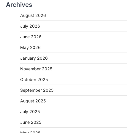
Archives
August 2026
July 2026
June 2026
CHHATTISGARH
May 2026
CG: 1 से 19 वर्ष तक के बच्चों को निःशुल्क दी
जाएगी एल्बेंडाजोल
January 2026
More Khabar
August 7, 2026
November 2025
रायपुर। राष्ट्रीय कृमि मुक्ति दिवस भारत सरकार द्वारा
October 2025
बच्चों के स्वास्थ्य सुधार के लिए वर्ष…
2
September 2025
CHHATTISGARH
CG : मुख्यमंत्री विष्णुदेव साय के नेतृत्व में
August 2025
छत्तीसगढ़ को बड़ी उपलब्धि
July 2025
More Khabar
August 7, 2026
June 2025
रायपुर। मुख्यमंत्री विष्णुदेव साय के नेतृत्व में स्वच्छ ऊर्जा,
हरित विकास और किसानों की आय…
3
May 2025