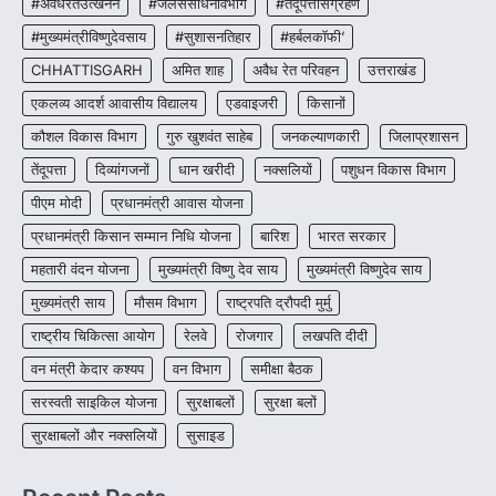
#अवैधरेतउत्खनन
#जलसंसाधनविभाग
#तेंदूपत्तासंग्रहण
CHHATTISGARH
#मुख्यमंत्रीविष्णुदेवसाय
#सुशासनतिहार
#हर्बलकॉफी’
CG : पांच माह की अनुष्का को मिला नया
जीवन, चिरायु योजना से संभव हुई सफल सर्जरी
CHHATTISGARH
अमित शाह
अवैध रेत परिवहन
उत्तराखंड
More Khabar
August 7, 2026
एकलव्य आदर्श आवासीय विद्यालय
एडवाइजरी
किसानों
रायपुर। राष्ट्रीय बाल स्वास्थ्य कार्यक्रम (चिरायु) के तहत
कौशल विकास विभाग
गुरु खुशवंत साहेब
जनकल्याणकारी
जिलाप्रशासन
जशपुर जिले की 5 माह की मासूम…
4
तेंदूपत्ता
दिव्यांगजनों
धान खरीदी
नक्सलियों
पशुधन विकास विभाग
पीएम मोदी
प्रधानमंत्री आवास योजना
प्रधानमंत्री किसान सम्मान निधि योजना
बारिश
भारत सरकार
महतारी वंदन योजना
मुख्यमंत्री विष्णु देव साय
मुख्यमंत्री विष्णुदेव साय
मुख्यमंत्री साय
मौसम विभाग
राष्ट्रपति द्रौपदी मुर्मु
राष्ट्रीय चिकित्सा आयोग
रेलवे
रोजगार
लखपति दीदी
वन मंत्री केदार कश्यप
वन विभाग
समीक्षा बैठक
सरस्वती साइकिल योजना
सुरक्षाबलों
सुरक्षा बलों
सुरक्षाबलों और नक्सलियों
सुसाइड