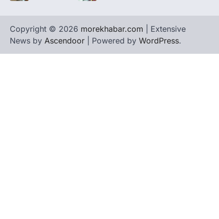
Copyright © 2026
morekhabar.com
| Extensive
News by
Ascendoor
| Powered by
WordPress
.