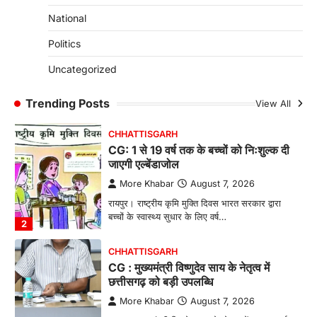
CHHATTISGARH
National
CG: छिपली की दीदियों का कमाल, बकरी
Politics
पालन से बढ़ी आय और मजबूत हुआ आत्मविश्वास
More Khabar
August 7, 2026
Uncategorized
रायपुर। ग्रामीण महिलाओं को आर्थिक रूप से सशक्त
बनाने की दिशा में जिले के नगरी…
Trending Posts
View All
1
CHHATTISGARH
CG: 1 से 19 वर्ष तक के बच्चों को निःशुल्क दी
जाएगी एल्बेंडाजोल
More Khabar
August 7, 2026
रायपुर। राष्ट्रीय कृमि मुक्ति दिवस भारत सरकार द्वारा
बच्चों के स्वास्थ्य सुधार के लिए वर्ष…
2
CHHATTISGARH
CG : मुख्यमंत्री विष्णुदेव साय के नेतृत्व में
छत्तीसगढ़ को बड़ी उपलब्धि
More Khabar
August 7, 2026