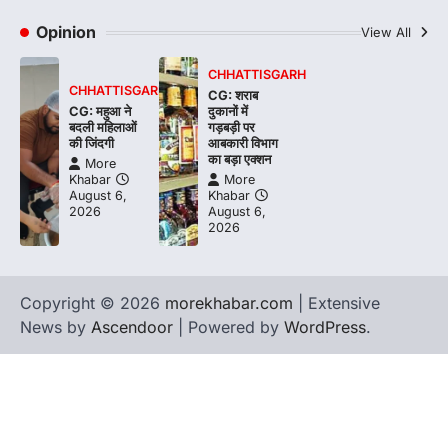
Opinion
View All
CHHATTISGARH
CHHATTISGARH
CG: शराब
CG: महुआ ने
दुकानों में
बदली महिलाओं
गड़बड़ी पर
की जिंदगी
आबकारी विभाग
का बड़ा एक्शन
More
Khabar
More
August 6,
Khabar
2026
August 6,
2026
Copyright © 2026
morekhabar.com
| Extensive
News by
Ascendoor
| Powered by
WordPress
.