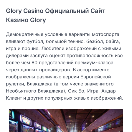
Glory Casino Официальный Сайт
Казино Glory
Демократичные условные варианты мотоспорта
вливают футбол, большой теннис, безбол, байга,
игра и прочие. Любители изображений с живыми
дилерами заслуга оценят противоположность изо
более чем 80 представлений премиум-класса
через данных провайдеров. В ассортименте
изображены различные версии Европейской
рулетки, Блэкджека (в том числе знаменитого
Необъятного Блэкджека), Сик Бо, Игра, Андар
Клиент и других популярных живых изображений.