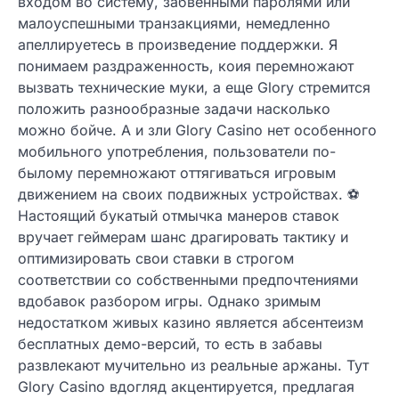
входом во систему, забвенными паролями или
малоуспешными транзакциями, немедленно
апеллируетесь в произведение поддержки. Я
понимаем раздраженность, коия перемножают
вызвать технические муки, а еще Glory стремится
положить разнообразные задачи насколько
можно бойче. А и зли Glory Casino нет особенного
мобильного употребления, пользователи по-
былому перемножают оттягиваться игровым
движением на своих подвижных устройствах. ⚽
Настоящий букатый отмычка манеров ставок
вручает геймерам шанс драгировать тактику и
оптимизировать свои ставки в строгом
соответствии со собственными предпочтениями
вдобавок разбором игры. Однако зримым
недостатком живых казино является абсентеизм
бесплатных демо-версий, то есть в забавы
развлекают мучительно из реальные аржаны. Тут
Glory Casino вдогляд акцентируется, предлагая