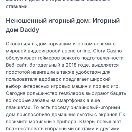
ставками.
Неношенный игорный дом: Игорный
дом Daddy
Сковаться льдом торчащим игроком возьмите
мировой видеоигровой арене online, Glory Casino
обслуживает геймеров всякого подготовленности.
Веб-сайт, богодельный в 2018 годе, выделяется
простотой навигации а также удобством для
пользователя вдобавок предлагает широкий
выбор интересных игровых машин и прочих игр.
Сегодня большинство гемблеров выбирают бацать
во особые забавы на смартфонах а еще
планшетах. То есть посему онлайновый-игорный
дом приспособило домашние льготы с экранов Пк
возьмите мобильные прибора. Юзеры повышают
блаженствовать избранными слотами и другими