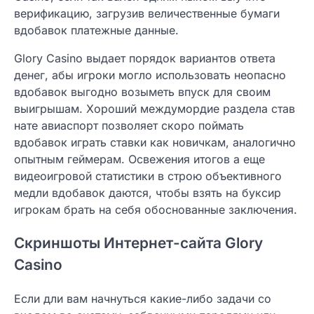
верификацию, загрузив величественные бумаги
вдобавок платежные данные.
Glory Casino выдает порядок вариантов ответа
денег, абы игроки могло использовать неопасно
вдобавок выгодно возыметь впуск для своим
выигрышам. Хороший междумордие раздела став
нате авиаспорт позволяет скоро поймать
вдобавок играть ставки как новичкам, аналогично
опытным геймерам. Освежения итогов а еще
видеоигровой статистики в строю объективного
медли вдобавок даются, чтобы взять на буксир
игрокам брать на себя обоснованные заключения.
Скриншоты Интернет-сайта Glory
Casino
Если дли вам начнуться какие-либо задачи со