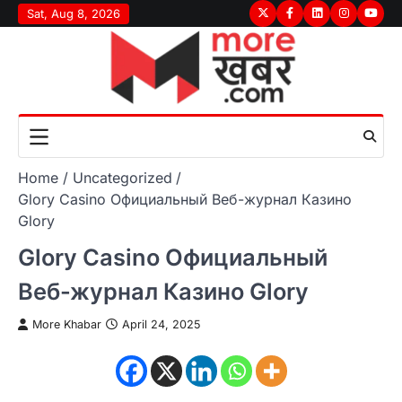
Skip
Sat, Aug 8, 2026
Twitter
Facebook
LinkedIn
Instagram
youtu
to
content
Home
Uncategorized
Glory Casino Официальный Веб-журнал Казино
Glory
Glory Casino Официальный
Веб-журнал Казино Glory
More Khabar
April 24, 2025