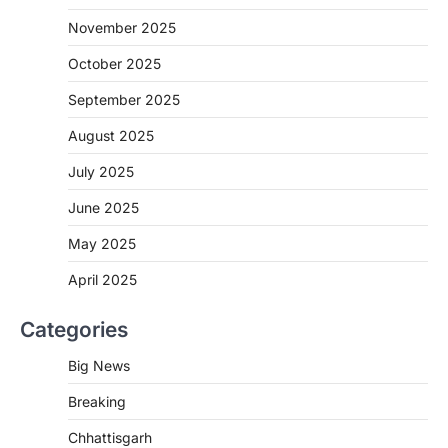
जाएगी एल्बेंडाजोल
November 2025
More Khabar
August 7, 2026
October 2025
रायपुर। राष्ट्रीय कृमि मुक्ति दिवस भारत सरकार द्वारा
बच्चों के स्वास्थ्य सुधार के लिए वर्ष…
September 2025
2
August 2025
CHHATTISGARH
CG : मुख्यमंत्री विष्णुदेव साय के नेतृत्व में
July 2025
छत्तीसगढ़ को बड़ी उपलब्धि
June 2025
More Khabar
August 7, 2026
रायपुर। मुख्यमंत्री विष्णुदेव साय के नेतृत्व में स्वच्छ ऊर्जा,
May 2025
हरित विकास और किसानों की आय…
3
April 2025
CHHATTISGARH
Categories
CG : पांच माह की अनुष्का को मिला नया
जीवन, चिरायु योजना से संभव हुई सफल सर्जरी
Big News
More Khabar
August 7, 2026
Breaking
रायपुर। राष्ट्रीय बाल स्वास्थ्य कार्यक्रम (चिरायु) के तहत
जशपुर जिले की 5 माह की मासूम…
4
Chhattisgarh