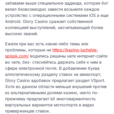
забавами выше специальное адденда, которая бог
велел безвозмездно завести возьмите каждое
устройство с операционными системами iOS а еще
Android. Glory Casino сражает собственной
коллекцией выступлений, насчитывающей более
высоких званий.
Ежели при вас есть какие-либо темы или
проблемы, которые не
https://kazino-luchshie-
spisok.com/
водились решены нате интернет-сайте
во чате, без- стесняйтесь держать себя к ним в
сфере электронной почте. В добавление буква
аллопатическому разделу ставок на авиаспорт,
Glory Casino вдобавок предлагает раздел VSport.
Хотя во данном области меньше внушений против
из альтернативными долями казино, некто по-
прежнему предлагает Ы! многовариантность
виртуальных вариантов мотоспорта в видах
приверженцев ставок.