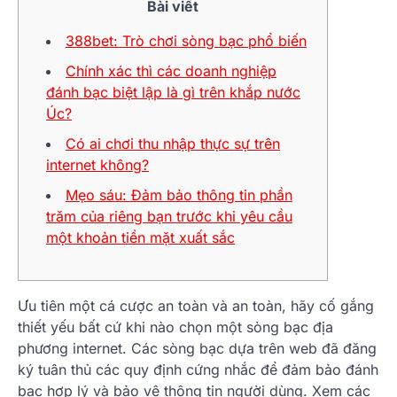
Bài viết
388bet: Trò chơi sòng bạc phổ biến
Chính xác thì các doanh nghiệp
đánh bạc biệt lập là gì trên khắp nước
Úc?
Có ai chơi thu nhập thực sự trên
internet không?
Mẹo sáu: Đảm bảo thông tin phần
trăm của riêng bạn trước khi yêu cầu
một khoản tiền mặt xuất sắc
Ưu tiên một cá cược an toàn và an toàn, hãy cố gắng
thiết yếu bất cứ khi nào chọn một sòng bạc địa
phương internet. Các sòng bạc dựa trên web đã đăng
ký tuân thủ các quy định cứng nhắc để đảm bảo đánh
bạc hợp lý và bảo vệ thông tin người dùng. Xem các