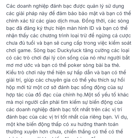
Các doanh nghiệp đánh bạc được quản lý sử dụng
các giải pháp này để đảm bảo bảo mật và bạn có thể
chính xác từ các giao dịch mua. Đồng thời, các sòng
bạc đã đăng ký thực hiện màn hình ID và bạn có thể
nhận thấy các chương trình loại trừ để ngừng cá cược
chưa đủ tuổi và bạn sẽ cung cấp trong việc kiểm soát
chơi game. Sòng bạc Duckyluck tăng cường các loại
có các trò chơi đại lý còn sống của nó như người bắt
mơ mơ ước và bạn có thể poker sòng bài ba thẻ.
Kiểu trò chơi này thể hiện sự hấp dẫn và bạn có thể
giải trí, giúp các chuyên gia có thể yêu thích sự hồi
hộp mới từ một cơ sở đánh bạc sống động của sự
hợp tác của đồ đạc của chính họ.Một số yếu tố khác
mà mọi người cần phải tìm kiếm sự biến động của
các doanh nghiệp đánh bạc tốt nhất trên các vị trí
đánh bạc của các vị trí tốt nhất của riêng bạn. Ví dụ,
một khe biến động thấp có xu hướng thanh toán
thường xuyên hơn chưa, chiến thắng có thể có thể