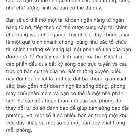
cao và bạn có thể liên quan đến các biểu tượng, cũng
như chữ tượng hình và bạn có thể đá quý.
Bạn sẽ có thể mở một tài khoản ngân hàng từ ngân
hàng từ bờ, tiếp theo có thể được cung cấp tài chính
cho trang web chơi game. Tuy nhiên, đây không phải
là một quá trình nhanh chóng, cũng như các tổ chức
tài chính thường sẽ mang lại một phần số tiền của bạn
được gửi để đổi lấy các tính năng của họ. Điều tra
các phần đầu của bất kỳ sòng bạc trực tuyến và cấu
trúc cơ bản cụ thể của nó. Rất thường xuyên, điều
này đòi hỏi ít nhất là một cài đặt ba không gian xuất
sắc, bao gồm một doanh nghiệp sống động, phòng
máy chủ/phần mềm và bạn có thể là một nhà phân
tích. Sự sắp xếp hoàn toàn mới của các phòng đó
thay đổi từ cơ sở đánh bạc để giúp bạn sòng bạc địa
phương, với một số ít có nhiều bàn ăn trong một khu
vực duy nhất, và một số có một bàn duy nhất trong
mỗi phòng.