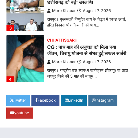
जीवन, चिरायु योजना से संभव हुई सफल सर्जरी
More Khabar
August 7, 2026
रायपुर। राष्ट्रीय बाल स्वास्थ्य कार्यक्रम (चिरायु) के तहत
जशपुर जिले की 5 माह की मासूम…
4
CHHATTISGARH
CG: छिपली की दीदियों का कमाल, बकरी
पालन से बढ़ी आय और मजबूत हुआ आत्मविश्वास
More Khabar
August 7, 2026
रायपुर। ग्रामीण महिलाओं को आर्थिक रूप से सशक्त
बनाने की दिशा में जिले के नगरी…
1
CHHATTISGARH
CG: 1 से 19 वर्ष तक के बच्चों को निःशुल्क दी
Twitter
Facebook
LinkedIn
Instagram
जाएगी एल्बेंडाजोल
youtube
More Khabar
August 7, 2026
रायपुर। राष्ट्रीय कृमि मुक्ति दिवस भारत सरकार द्वारा
बच्चों के स्वास्थ्य सुधार के लिए वर्ष…
2