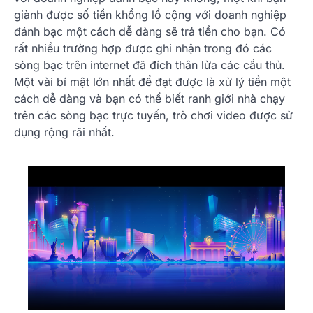
giành được số tiền khổng lồ cộng với doanh nghiệp
đánh bạc một cách dễ dàng sẽ trả tiền cho bạn. Có
rất nhiều trường hợp được ghi nhận trong đó các
sòng bạc trên internet đã đích thân lừa các cầu thủ.
Một vài bí mật lớn nhất để đạt được là xử lý tiền một
cách dễ dàng và bạn có thể biết ranh giới nhà chạy
trên các sòng bạc trực tuyến, trò chơi video được sử
dụng rộng rãi nhất.