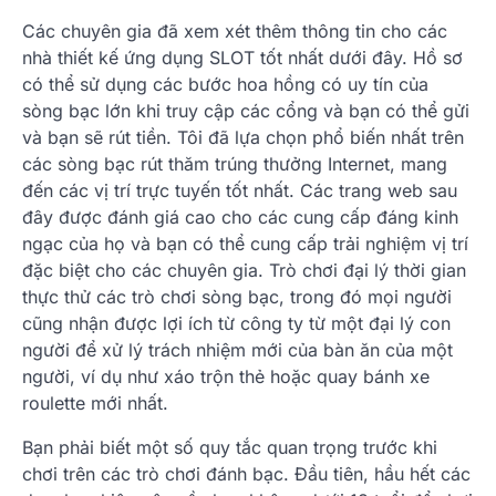
Các chuyên gia đã xem xét thêm thông tin cho các
nhà thiết kế ứng dụng SLOT tốt nhất dưới đây. Hồ sơ
có thể sử dụng các bước hoa hồng có uy tín của
sòng bạc lớn khi truy cập các cổng và bạn có thể gửi
và bạn sẽ rút tiền. Tôi đã lựa chọn phổ biến nhất trên
các sòng bạc rút thăm trúng thưởng Internet, mang
đến các vị trí trực tuyến tốt nhất. Các trang web sau
đây được đánh giá cao cho các cung cấp đáng kinh
ngạc của họ và bạn có thể cung cấp trải nghiệm vị trí
đặc biệt cho các chuyên gia. Trò chơi đại lý thời gian
thực thử các trò chơi sòng bạc, trong đó mọi người
cũng nhận được lợi ích từ công ty từ một đại lý con
người để xử lý trách nhiệm mới của bàn ăn của một
người, ví dụ như xáo trộn thẻ hoặc quay bánh xe
roulette mới nhất.
Bạn phải biết một số quy tắc quan trọng trước khi
chơi trên các trò chơi đánh bạc. Đầu tiên, hầu hết các