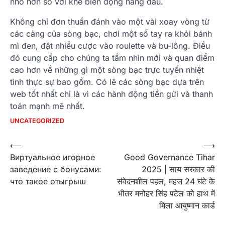
nhỏ hơn so với khe biến động hàng đầu.
Không chỉ đơn thuần đánh vào một vài xoay vòng từ
các cảng của sòng bạc, chơi một số tay ra khỏi bánh
mì đen, đặt nhiều cược vào roulette và bu-lông. Điều
đó cung cấp cho chúng ta tầm nhìn mới và quan điểm
cao hơn về những gì một sòng bạc trực tuyến nhiệt
tình thực sự bao gồm. Có lẽ các sòng bạc dựa trên
web tốt nhất chỉ là vì các hành động tiền gửi và thanh
toán mạnh mẽ nhất.
UNCATEGORIZED
Post
⟵
⟶
Виртуальное игорное
Good Governance Tihar
navigation
заведение с бонусами:
2025 | साय सरकार की
что такое отыгрыш
संवेदनशील पहल, महज 24 घंटे के
भीतर मनोहर सिंह पटेल को हाथ में
मिला आयुष्मान कार्ड