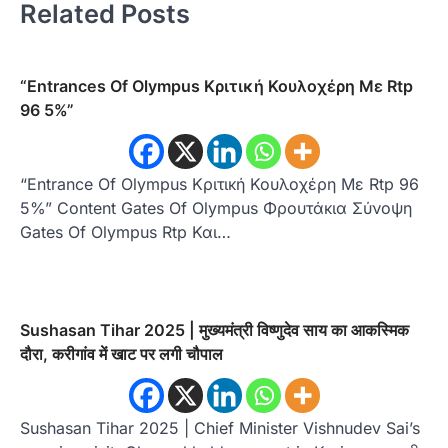
Related Posts
“Entrances Of Olympus Κριτική Κουλοχέρη Με Rtp
96 5%”
“Entrance Of Olympus Κριτική Κουλοχέρη Με Rtp 96
5%” Content Gates Of Olympus Φρουτάκια Σύνοψη
Gates Of Olympus Rtp Και…
Sushasan Tihar 2025 | मुख्यमंत्री विष्णुदेव साय का आकस्मिक
दौरा, करीगांव में खाट पर लगी चौपाल
Sushasan Tihar 2025 | Chief Minister Vishnudev Sai’s