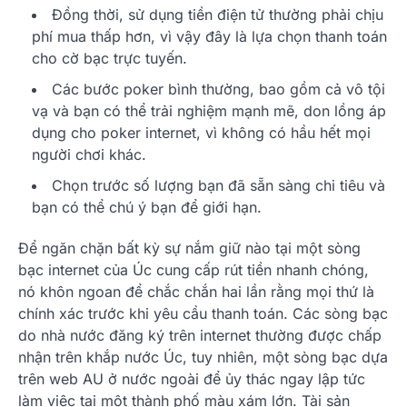
Đồng thời, sử dụng tiền điện tử thường phải chịu
phí mua thấp hơn, vì vậy đây là lựa chọn thanh toán
cho cờ bạc trực tuyến.
Các bước poker bình thường, bao gồm cả vô tội
vạ và bạn có thể trải nghiệm mạnh mẽ, don lồng áp
dụng cho poker internet, vì không có hầu hết mọi
người chơi khác.
Chọn trước số lượng bạn đã sẵn sàng chi tiêu và
bạn có thể chú ý bạn để giới hạn.
Để ngăn chặn bất kỳ sự nắm giữ nào tại một sòng
bạc internet của Úc cung cấp rút tiền nhanh chóng,
nó khôn ngoan để chắc chắn hai lần rằng mọi thứ là
chính xác trước khi yêu cầu thanh toán. Các sòng bạc
do nhà nước đăng ký trên internet thường được chấp
nhận trên khắp nước Úc, tuy nhiên, một sòng bạc dựa
trên web AU ở nước ngoài để ủy thác ngay lập tức
làm việc tại một thành phố màu xám lớn. Tài sản