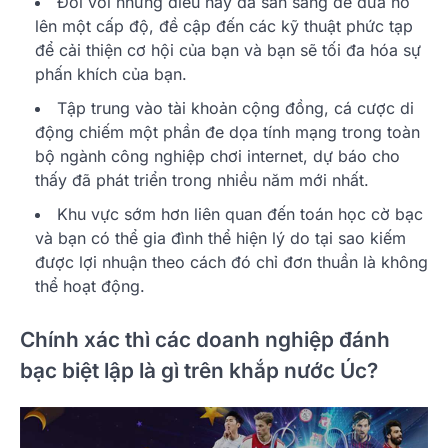
Đối với những điều này đã sẵn sàng để đưa nó
lên một cấp độ, đề cập đến các kỹ thuật phức tạp
để cải thiện cơ hội của bạn và bạn sẽ tối đa hóa sự
phấn khích của bạn.
Tập trung vào tài khoản cộng đồng, cá cược di
động chiếm một phần đe dọa tính mạng trong toàn
bộ ngành công nghiệp chơi internet, dự báo cho
thấy đã phát triển trong nhiều năm mới nhất.
Khu vực sớm hơn liên quan đến toán học cờ bạc
và bạn có thể gia đình thể hiện lý do tại sao kiếm
được lợi nhuận theo cách đó chỉ đơn thuần là không
thể hoạt động.
Chính xác thì các doanh nghiệp đánh
bạc biệt lập là gì trên khắp nước Úc?