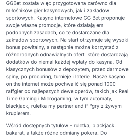
GGBet została więc przygotowana zarówno dla
miłośników gier kasynowych, jak i zakładów
sportowych. Kasyno internetowe GG Bet proponuje
swoje własne promocje, które działają em
podobnych zasadach, co te dostarczane dla
zakładów sportowych. Na start otrzymuje się wysoki
bonus powitalny, a następnie można korzystać z
różnorodnych odnawialnych ofert, które dostarczają
dodatków do niemal każdej wpłaty do kasyna. Od
klasycznych bonusów z depozytem, przez darmowe
spiny, po procuring, turnieje i loterie. Nasze kasyno
on the internet może pochwalić się ponad 1000
raffgier od najlepszych deweloperów, takich jak Real
Time Gaming i Microgaming, w tym automaty,
blackjack, ruletka my partner and i” “gry z żywym
krupierem.
Wśród dostępnych tytułów – ruletka, blackjack,
bakarat, a także różne odmiany pokera. Do