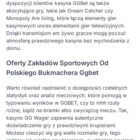
dyspozycji klientów kasyna GGBet są także
ekscytujące gry, takie jak Dream Catcher czy
Monopoly Are living, które łączą elementy gier
kasynowych unces elementami gier telewizyjnych.
Dzięki transmisjom em żywo gracze mogą poczuć
atmosferę prawdziwego kasyna bez wychodzenia z
domu.
Oferty Zakładów Sportowych Od
Polskiego Bukmachera Ggbet
Warto również nadmienić o dostępności rzetelnych
statystyk oraz analiz meczowych, które pomogą w
typowaniu wyników w GGBET, czy to mhh rzuty
rożne, bądź na bramki albo zwycięzcę meczu. Tak,
kasyno GG Wager zapewnia autentyczne
doświadczenie gry z prawdziwymi krupierami.
Możesz cieszyć się grą watts rozmaite gry, tego