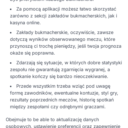
Za pomocą aplikacji możesz łatwo skorzystać
zarówno z sekcji zakładów bukmacherskich, jak i
kasyna online.
Zakłady bukmacherskie, oczywiście, zawsze
dotyczą wyników obserwowanego meczu, które
przynoszą ci trochę pieniędzy, jeśli twoja prognoza
okaże się poprawna.
Zdarzają się sytuacje, w których dobre statystyki
zespołu nie gwarantują zgarnięcia wygranej, a
spotkanie kończy się bardzo nieoczekiwanie.
Przede wszystkim trzeba wziąć pod uwagę
formę zawodników, ewentualne kontuzje, styl gry,
rezultaty poprzednich meczów, historię spotkań
między zespołami czy odrębnymi graczami.
Obejmuje to be able to aktualizację danych
osobowych, ustawienie preferencji oraz zapewnienie