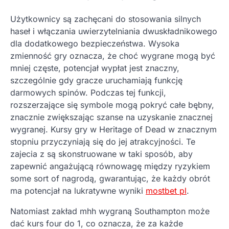
Użytkownicy są zachęcani do stosowania silnych
haseł i włączania uwierzytelniania dwuskładnikowego
dla dodatkowego bezpieczeństwa. Wysoka
zmienność gry oznacza, że choć wygrane mogą być
mniej częste, potencjał wypłat jest znaczny,
szczególnie gdy gracze uruchamiają funkcję
darmowych spinów. Podczas tej funkcji,
rozszerzające się symbole mogą pokryć całe bębny,
znacznie zwiększając szanse na uzyskanie znacznej
wygranej. Kursy gry w Heritage of Dead w znacznym
stopniu przyczyniają się do jej atrakcyjności. Te
zajecia z są skonstruowane w taki sposób, aby
zapewnić angażującą równowagę między ryzykiem
some sort of nagrodą, gwarantując, że każdy obrót
ma potencjał na lukratywne wyniki
mostbet pl
.
Natomiast zakład mhh wygraną Southampton może
dać kurs four do 1, co oznacza, że za każde