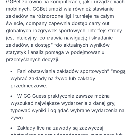
GGBet zarówno na komputerach, jak i urządzeniach
mobilnych. GGBet umożliwia również stawianie
zakładów na różnorodne ligi i turnieje na całym
świecie, company zapewnia dostęp carry out
globalnych rozgrywek sportowych. Interfejs strony
jest intuicyjny, co ułatwia nawigację i składanie
zakładów, a dostęp” “do aktualnych wyników,
statystyk i analiz pomaga w podejmowaniu
przemyślanych decyzji.
Fani obstawiania zakładów sportowych” “mogą
wybrać zakłady na żywo lub zakłady
przedmeczowe.
W GG Guess praktycznie zawsze można
wyszukać największe wydarzenia z danej gry,
typować wyniki i oglądać wybrane wydarzenia na
żywo.
Zakłady live na zawody są zazwyczaj