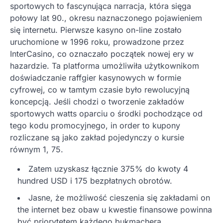
sportowych to fascynująca narracja, która sięga
połowy lat 90., okresu naznaczonego pojawieniem
się internetu. Pierwsze kasyno on-line zostało
uruchomione w 1996 roku, prowadzone przez
InterCasino, co oznaczało początek nowej ery w
hazardzie. Ta platforma umożliwiła użytkownikom
doświadczanie raffgier kasynowych w formie
cyfrowej, co w tamtym czasie było rewolucyjną
koncepcją. Jeśli chodzi o tworzenie zakładów
sportowych watts oparciu o środki pochodzące od
tego kodu promocyjnego, in order to kupony
rozliczane są jako zakład pojedynczy o kursie
równym 1, 75.
Zatem uzyskasz łącznie 375% do kwoty 4
hundred USD i 175 bezpłatnych obrotów.
Jasne, że możliwość cieszenia się zakładami on
the internet bez obaw u kwestie finansowe powinna
być priorytetem każdego bukmachera.