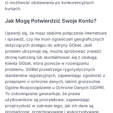
ci możliwość obstawiania po konkurencyjnych
kursach.
Jak Mogę Potwierdzić Swoje Konto?
Upewnij się, że masz stabilne połączenie internetowe
i sprawdź, czy nie mum ograniczeń geograficznych
dotyczących dostępu do witryny GGbet. Jeśli
problem utrzymuje się, można spróbować znaleźć
stronę lustrzaną lub skontaktować się z obsługą
klienta GGbet, która pomoże w rozwiązaniu
problemu. GGBet przestrzega rygorystycznych
standardów regulacyjnych, zapewniając zgodność z
przepisami o ochronie danych, takimi grunzochse
Ogólne Rozporządzenie u Ochronie Danych (GDPR).
To zobowiązanie gwarantuje, że prawa
użytkowników są priorytetowe, zapewniając
przejrzystość w zakresie tego, jak ich dane są
gromadzone, przechowywane i wykorzystywane.