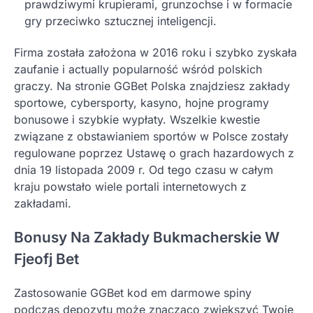
prawdziwymi krupierami, grunzochse i w formacie
gry przeciwko sztucznej inteligencji.
Firma została założona w 2016 roku i szybko zyskała
zaufanie i actually popularność wśród polskich
graczy. Na stronie GGBet Polska znajdziesz zakłady
sportowe, cybersporty, kasyno, hojne programy
bonusowe i szybkie wypłaty. Wszelkie kwestie
związane z obstawianiem sportów w Polsce zostały
regulowane poprzez Ustawę o grach hazardowych z
dnia 19 listopada 2009 r. Od tego czasu w całym
kraju powstało wiele portali internetowych z
zakładami.
Bonusy Na Zakłady Bukmacherskie W
Fjeofj Bet
Zastosowanie GGBet kod em darmowe spiny
podczas depozytu może znacząco zwiększyć Twoje