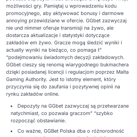
możliwości gry. Pamiętaj u wprowadzeniu kodu
promocyjnego, aby aktywować bonusy i darmowe
annoying przewidziane w ofercie. GGbet zazwyczaj
nie und nimmer oferuje transmisji na żywo, ale
dostarcza aktualizacje i statystyki dotyczące
zakładów em żywo. Gracze mogą śledzić wyniki i
actually wyniki na bieżąco, co pomaga t”
“podejmowaniu świadomych decyzji zakładowych.
GGbet cieszy się renomą wiarygodnego bukmachera
dzięki posiadanej licencji i regulacjom poprzez Malta
Gaming Authority. Jest to istotny element, który
przyczynia się do zaufania i pozytywnej opinii na
rynku zakładów online.
Depozyty na GGbet zazwyczaj są przetwarzane
natychmiast, co pozwala graczom” “szybko
rozpocząć obstawianie.
Co ważne, GGBet Polska dba o różnorodność