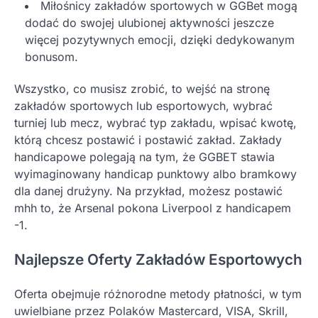
Miłośnicy zakładów sportowych w GGBet mogą
dodać do swojej ulubionej aktywności jeszcze
więcej pozytywnych emocji, dzięki dedykowanym
bonusom.
Wszystko, co musisz zrobić, to wejść na stronę
zakładów sportowych lub esportowych, wybrać
turniej lub mecz, wybrać typ zakładu, wpisać kwotę,
którą chcesz postawić i postawić zakład. Zakłady
handicapowe polegają na tym, że GGBET stawia
wyimaginowany handicap punktowy albo bramkowy
dla danej drużyny. Na przykład, możesz postawić
mhh to, że Arsenal pokona Liverpool z handicapem
-1.
Najlepsze Oferty Zakładów Esportowych
Oferta obejmuje różnorodne metody płatności, w tym
uwielbiane przez Polaków Mastercard, VISA, Skrill,