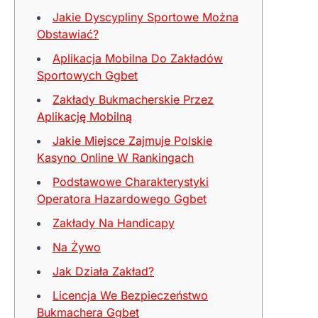
Jakie Dyscypliny Sportowe Można
Obstawiać?
Aplikacja Mobilna Do Zakładów
Sportowych Ggbet
Zakłady Bukmacherskie Przez
Aplikację Mobilną
Jakie Miejsce Zajmuje Polskie
Kasyno Online W Rankingach
Podstawowe Charakterystyki
Operatora Hazardowego Ggbet
Zakłady Na Handicapy
Na Żywo
Jak Działa Zakład?
Licencja We Bezpieczeństwo
Bukmachera Ggbet