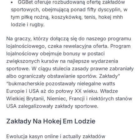
GGBet oferuje rozbudowaną ofertę zakładów
sportowych, obejmującą ponad fifty dyscyplin, w
tym piłkę nożną, koszykówkę, tenis, hokej mhh
lodzie i rugby.
Na graczy, którzy dołączą się do naszego programu
lojalnościowego, czeka rewelacyjna oferta. Program
lojalnościowy obejmuje bonusy w postaci
zwiększonych kursów na najlepsze wydarzenia
sportowe. W ciągu stulecia zasady prawne zabraniały
albo ograniczały obstawianie sportów. Zakłady”
“bukmacherskie pozostawały nielegalne watts
Europie i USA aż do połowy XX wieku. Władze
Wielkiej Brytanii, Niemiec, Francji i niektórych stanów
USA zalegalizowały zakłady sportowe.
Zakłady Na Hokej Em Lodzie
Ewolucja kasyn online i actually zakładów