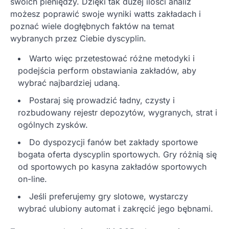
swoich pieniędzy. Dzięki tak dużej ilości analiz
możesz poprawić swoje wyniki watts zakładach i
poznać wiele dogłębnych faktów na temat
wybranych przez Ciebie dyscyplin.
Warto więc przetestować różne metodyki i
podejścia perform obstawiania zakładów, aby
wybrać najbardziej udaną.
Postaraj się prowadzić ładny, czysty i
rozbudowany rejestr depozytów, wygranych, strat i
ogólnych zysków.
Do dyspozycji fanów bet zakłady sportowe
bogata oferta dyscyplin sportowych. Gry różnią się
od sportowych po kasyna zakładów sportowych
on-line.
Jeśli preferujemy gry slotowe, wystarczy
wybrać ulubiony automat i zakręcić jego bębnami.