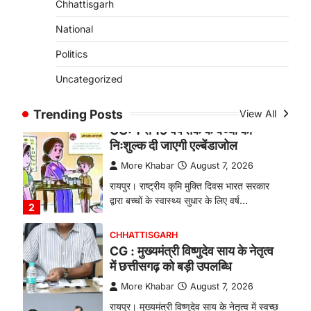
Chhattisgarh
बकरी पालन से बढ़ी आय और मजबूत
हुआ आत्मविश्वास
National
More Khabar
August 7, 2026
Politics
रायपुर। ग्रामीण महिलाओं को आर्थिक रूप से
Uncategorized
सशक्त बनाने की दिशा में जिले के नगरी…
1
Trending Posts
View All
CHHATTISGARH
CG: 1 से 19 वर्ष तक के बच्चों को
निःशुल्क दी जाएगी एल्बेंडाजोल
More Khabar
August 7, 2026
रायपुर। राष्ट्रीय कृमि मुक्ति दिवस भारत सरकार
द्वारा बच्चों के स्वास्थ्य सुधार के लिए वर्ष…
2
CHHATTISGARH
CG : मुख्यमंत्री विष्णुदेव साय के नेतृत्व
में छत्तीसगढ़ को बड़ी उपलब्धि
More Khabar
August 7, 2026
रायपुर। मुख्यमंत्री विष्णुदेव साय के नेतृत्व में स्वच्छ