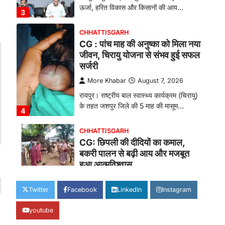
ऊर्जा, हरित विकास और किसानों की आय…
3
CHHATTISGARH
CG : पांच माह की अनुष्का को मिला नया
जीवन, चिरायु योजना से संभव हुई सफल
सर्जरी
More Khabar
August 7, 2026
रायपुर। राष्ट्रीय बाल स्वास्थ्य कार्यक्रम (चिरायु)
के तहत जशपुर जिले की 5 माह की मासूम…
4
CHHATTISGARH
CG: छिपली की दीदियों का कमाल,
बकरी पालन से बढ़ी आय और मजबूत
हुआ आत्मविश्वास
More Khabar
August 7, 2026
Twitter
Facebook
LinkedIn
Instagram
रायपुर। ग्रामीण महिलाओं को आर्थिक रूप से
सशक्त बनाने की दिशा में जिले के नगरी…
1
youtube