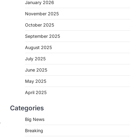
2
January 2026
November 2025
CHHATTISGARH
CG : मुख्यमंत्री विष्णुदेव साय के नेतृत्व
October 2025
में छत्तीसगढ़ को बड़ी उपलब्धि
September 2025
More Khabar
August 7, 2026
रायपुर। मुख्यमंत्री विष्णुदेव साय के नेतृत्व में स्वच्छ
August 2025
ऊर्जा, हरित विकास और किसानों की आय…
3
July 2025
CHHATTISGARH
June 2025
CG : पांच माह की अनुष्का को मिला नया
May 2025
जीवन, चिरायु योजना से संभव हुई सफल
सर्जरी
April 2025
More Khabar
August 7, 2026
Categories
रायपुर। राष्ट्रीय बाल स्वास्थ्य कार्यक्रम (चिरायु)
के तहत जशपुर जिले की 5 माह की मासूम…
4
Big News
⟶
Breaking
CHHATTISGARH
CG: छिपली की दीदियों का कमाल,