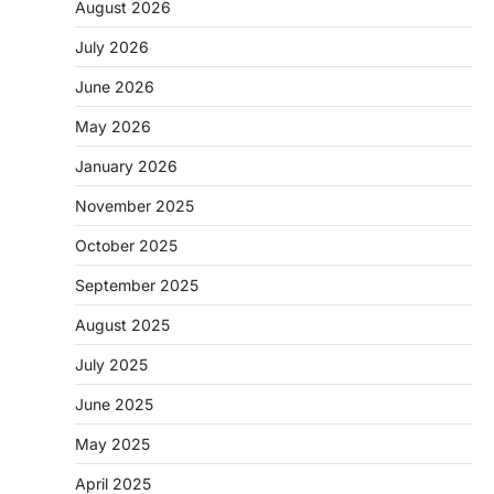
August 2026
July 2026
June 2026
May 2026
CHHATTISGARH
January 2026
CG: 1 से 19 वर्ष तक के बच्चों को निःशुल्क दी
जाएगी एल्बेंडाजोल
November 2025
More Khabar
August 7, 2026
October 2025
रायपुर। राष्ट्रीय कृमि मुक्ति दिवस भारत सरकार द्वारा
बच्चों के स्वास्थ्य सुधार के लिए वर्ष…
September 2025
2
August 2025
CHHATTISGARH
CG : मुख्यमंत्री विष्णुदेव साय के नेतृत्व में
July 2025
छत्तीसगढ़ को बड़ी उपलब्धि
June 2025
More Khabar
August 7, 2026
रायपुर। मुख्यमंत्री विष्णुदेव साय के नेतृत्व में स्वच्छ ऊर्जा,
May 2025
हरित विकास और किसानों की आय…
3
April 2025