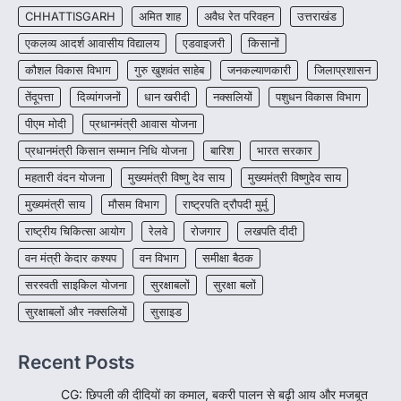
CHHATTISGARH
CHHATTISGARH
अमित शाह
अवैध रेत परिवहन
उत्तराखंड
CG : पांच माह की अनुष्का को मिला नया
जीवन, चिरायु योजना से संभव हुई सफल सर्जरी
एकलव्य आदर्श आवासीय विद्यालय
एडवाइजरी
किसानों
More Khabar
August 7, 2026
कौशल विकास विभाग
गुरु खुशवंत साहेब
जनकल्याणकारी
जिलाप्रशासन
रायपुर। राष्ट्रीय बाल स्वास्थ्य कार्यक्रम (चिरायु) के तहत
तेंदूपत्ता
दिव्यांगजनों
धान खरीदी
नक्सलियों
पशुधन विकास विभाग
जशपुर जिले की 5 माह की मासूम…
4
पीएम मोदी
प्रधानमंत्री आवास योजना
प्रधानमंत्री किसान सम्मान निधि योजना
बारिश
भारत सरकार
महतारी वंदन योजना
मुख्यमंत्री विष्णु देव साय
मुख्यमंत्री विष्णुदेव साय
मुख्यमंत्री साय
मौसम विभाग
राष्ट्रपति द्रौपदी मुर्मु
राष्ट्रीय चिकित्सा आयोग
रेलवे
रोजगार
लखपति दीदी
वन मंत्री केदार कश्यप
वन विभाग
समीक्षा बैठक
सरस्वती साइकिल योजना
सुरक्षाबलों
सुरक्षा बलों
सुरक्षाबलों और नक्सलियों
सुसाइड
Recent Posts
CG: छिपली की दीदियों का कमाल, बकरी पालन से बढ़ी आय और मजबूत