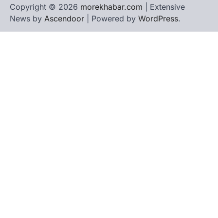
Copyright © 2026
morekhabar.com
| Extensive
News by
Ascendoor
| Powered by
WordPress
.