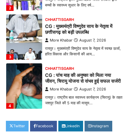
बच्चों के स्वास्थ्य सुधार के लिए वर्ष…
2
CHHATTISGARH
CG : मुख्यमंत्री विष्णुदेव साय के नेतृत्व में
छत्तीसगढ़ को बड़ी उपलब्धि
More Khabar
August 7, 2026
रायपुर। मुख्यमंत्री विष्णुदेव साय के नेतृत्व में स्वच्छ ऊर्जा,
हरित विकास और किसानों की आय…
3
CHHATTISGARH
CG : पांच माह की अनुष्का को मिला नया
जीवन, चिरायु योजना से संभव हुई सफल सर्जरी
More Khabar
August 7, 2026
रायपुर। राष्ट्रीय बाल स्वास्थ्य कार्यक्रम (चिरायु) के तहत
जशपुर जिले की 5 माह की मासूम…
4
CHHATTISGARH
CG: छिपली की दीदियों का कमाल, बकरी
Twitter
Facebook
LinkedIn
Instagram
पालन से बढ़ी आय और मजबूत हुआ आत्मविश्वास