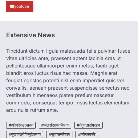
youtube
More Khabar
August 7, 2026
रायपुर। ग्रामीण महिलाओं को आर्थिक रूप से सशक्त
बनाने की दिशा में जिले के नगरी…
1
Extensive News
CHHATTISGARH
CG: 1 से 19 वर्ष तक के बच्चों को निःशुल्क दी
जाएगी एल्बेंडाजोल
Tincidunt dictum ligula malesuada felis pulvinar fusce
vitae ultricies ante, praesent aptent lacinia cras ut
More Khabar
August 7, 2026
pellentesque ullamcorper enim metus, taciti eget
रायपुर। राष्ट्रीय कृमि मुक्ति दिवस भारत सरकार द्वारा
बच्चों के स्वास्थ्य सुधार के लिए वर्ष…
blandit eros luctus risus hac massa. Magnis erat
2
feugiat egestas potenti nisl enim imperdiet quis vel
convallis, aenean praesent suspendisse senectus nec
CHHATTISGARH
CG : मुख्यमंत्री विष्णुदेव साय के नेतृत्व में
vestibulum himenaeos platea pretium nascetur
छत्तीसगढ़ को बड़ी उपलब्धि
commodo, consequat tempor risus lectus elementum
More Khabar
August 7, 2026
arcu nulla rutrum ante.
रायपुर। मुख्यमंत्री विष्णुदेव साय के नेतृत्व में स्वच्छ ऊर्जा,
हरित विकास और किसानों की आय…
#अवैधरेतउत्खनन
#जलसंसाधनविभाग
#तेंदूपत्तासंग्रहण
3
#मुख्यमंत्रीविष्णुदेवसाय
#सुशासनतिहार
#हर्बलकॉफी’