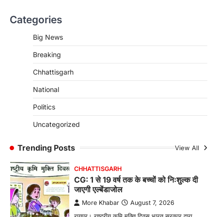
CHHATTISGARH
Categories
CG : पांच माह की अनुष्का को मिला नया
जीवन, चिरायु योजना से संभव हुई सफल सर्जरी
Big News
More Khabar
August 7, 2026
Breaking
रायपुर। राष्ट्रीय बाल स्वास्थ्य कार्यक्रम (चिरायु) के तहत
जशपुर जिले की 5 माह की मासूम…
4
Chhattisgarh
CHHATTISGARH
National
CG: छिपली की दीदियों का कमाल, बकरी
Politics
पालन से बढ़ी आय और मजबूत हुआ आत्मविश्वास
More Khabar
August 7, 2026
Uncategorized
रायपुर। ग्रामीण महिलाओं को आर्थिक रूप से सशक्त
बनाने की दिशा में जिले के नगरी…
Trending Posts
View All
1
CHHATTISGARH
CG: 1 से 19 वर्ष तक के बच्चों को निःशुल्क दी
जाएगी एल्बेंडाजोल
More Khabar
August 7, 2026
रायपुर। राष्ट्रीय कृमि मुक्ति दिवस भारत सरकार द्वारा