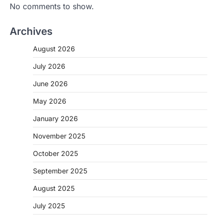
No comments to show.
Archives
August 2026
July 2026
June 2026
May 2026
CHHATTISGARH
January 2026
CG: 1 से 19 वर्ष तक के बच्चों को निःशुल्क दी
जाएगी एल्बेंडाजोल
November 2025
More Khabar
August 7, 2026
October 2025
रायपुर। राष्ट्रीय कृमि मुक्ति दिवस भारत सरकार द्वारा
बच्चों के स्वास्थ्य सुधार के लिए वर्ष…
September 2025
2
August 2025
CHHATTISGARH
CG : मुख्यमंत्री विष्णुदेव साय के नेतृत्व में
July 2025
छत्तीसगढ़ को बड़ी उपलब्धि