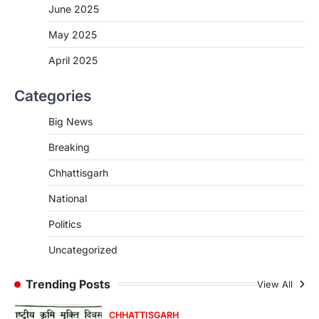
June 2025
More Khabar
August 7, 2026
रायपुर। मुख्यमंत्री विष्णुदेव साय के नेतृत्व में स्वच्छ ऊर्जा,
May 2025
हरित विकास और किसानों की आय…
3
April 2025
CHHATTISGARH
Categories
CG : पांच माह की अनुष्का को मिला नया
जीवन, चिरायु योजना से संभव हुई सफल सर्जरी
Big News
More Khabar
August 7, 2026
Breaking
रायपुर। राष्ट्रीय बाल स्वास्थ्य कार्यक्रम (चिरायु) के तहत
जशपुर जिले की 5 माह की मासूम…
4
Chhattisgarh
CHHATTISGARH
National
CG: छिपली की दीदियों का कमाल, बकरी
Politics
पालन से बढ़ी आय और मजबूत हुआ आत्मविश्वास
More Khabar
August 7, 2026
Uncategorized
रायपुर। ग्रामीण महिलाओं को आर्थिक रूप से सशक्त
बनाने की दिशा में जिले के नगरी…
Trending Posts
View All
1
CHHATTISGARH