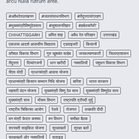
arcu nulla rutrum ante.
रायपुर। मुख्यमंत्री विष्णुदेव साय के नेतृत्व में स्वच्छ ऊर्जा,
हरित विकास और किसानों की आय…
#अवैधरेतउत्खनन
#जलसंसाधनविभाग
#तेंदूपत्तासंग्रहण
3
#मुख्यमंत्रीविष्णुदेवसाय
#सुशासनतिहार
#हर्बलकॉफी’
CHHATTISGARH
CHHATTISGARH
अमित शाह
अवैध रेत परिवहन
उत्तराखंड
CG : पांच माह की अनुष्का को मिला नया
जीवन, चिरायु योजना से संभव हुई सफल सर्जरी
एकलव्य आदर्श आवासीय विद्यालय
एडवाइजरी
किसानों
More Khabar
August 7, 2026
कौशल विकास विभाग
गुरु खुशवंत साहेब
जनकल्याणकारी
जिलाप्रशासन
रायपुर। राष्ट्रीय बाल स्वास्थ्य कार्यक्रम (चिरायु) के तहत
तेंदूपत्ता
दिव्यांगजनों
धान खरीदी
नक्सलियों
पशुधन विकास विभाग
जशपुर जिले की 5 माह की मासूम…
4
पीएम मोदी
प्रधानमंत्री आवास योजना
प्रधानमंत्री किसान सम्मान निधि योजना
बारिश
भारत सरकार
महतारी वंदन योजना
मुख्यमंत्री विष्णु देव साय
मुख्यमंत्री विष्णुदेव साय
मुख्यमंत्री साय
मौसम विभाग
राष्ट्रपति द्रौपदी मुर्मु
राष्ट्रीय चिकित्सा आयोग
रेलवे
रोजगार
लखपति दीदी
वन मंत्री केदार कश्यप
वन विभाग
समीक्षा बैठक
सरस्वती साइकिल योजना
सुरक्षाबलों
सुरक्षा बलों
सुरक्षाबलों और नक्सलियों
सुसाइड