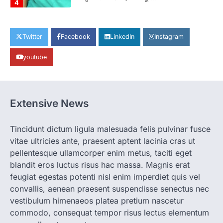
4
CHHATTISGARH
CG: छिपली की दीदियों का कमाल, बकरी
Twitter
Facebook
LinkedIn
Instagram
पालन से बढ़ी आय और मजबूत हुआ आत्मविश्वास
youtube
More Khabar
August 7, 2026
रायपुर। ग्रामीण महिलाओं को आर्थिक रूप से सशक्त
बनाने की दिशा में जिले के नगरी…
1
Extensive News
CHHATTISGARH
CG: 1 से 19 वर्ष तक के बच्चों को निःशुल्क दी
जाएगी एल्बेंडाजोल
Tincidunt dictum ligula malesuada felis pulvinar fusce
vitae ultricies ante, praesent aptent lacinia cras ut
More Khabar
August 7, 2026
pellentesque ullamcorper enim metus, taciti eget
रायपुर। राष्ट्रीय कृमि मुक्ति दिवस भारत सरकार द्वारा
बच्चों के स्वास्थ्य सुधार के लिए वर्ष…
blandit eros luctus risus hac massa. Magnis erat
2
feugiat egestas potenti nisl enim imperdiet quis vel
convallis, aenean praesent suspendisse senectus nec
CHHATTISGARH
CG : मुख्यमंत्री विष्णुदेव साय के नेतृत्व में
vestibulum himenaeos platea pretium nascetur
छत्तीसगढ़ को बड़ी उपलब्धि
commodo, consequat tempor risus lectus elementum
More Khabar
August 7, 2026