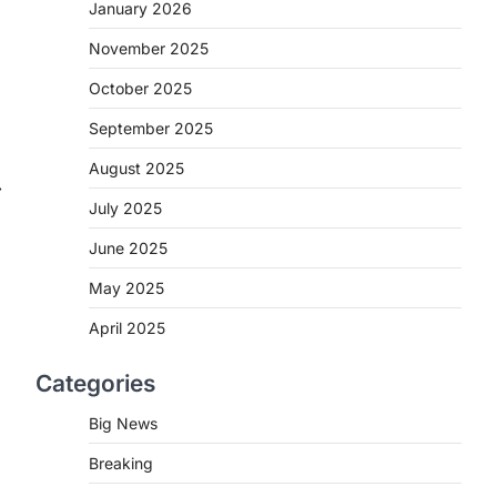
2
January 2026
November 2025
CHHATTISGARH
CG : मुख्यमंत्री विष्णुदेव साय के नेतृत्व
October 2025
में छत्तीसगढ़ को बड़ी उपलब्धि
September 2025
More Khabar
August 7, 2026
रायपुर। मुख्यमंत्री विष्णुदेव साय के नेतृत्व में स्वच्छ
August 2025
⟶
ऊर्जा, हरित विकास और किसानों की आय…
3
July 2025
CHHATTISGARH
June 2025
CG : पांच माह की अनुष्का को मिला नया
May 2025
जीवन, चिरायु योजना से संभव हुई सफल
सर्जरी
April 2025
More Khabar
August 7, 2026
Categories
रायपुर। राष्ट्रीय बाल स्वास्थ्य कार्यक्रम (चिरायु)
के तहत जशपुर जिले की 5 माह की मासूम…
4
Big News
Breaking
CHHATTISGARH
CG: छिपली की दीदियों का कमाल,