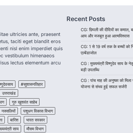
Recent Posts
CG: छिपली की दीदियों का कमाल, ब
tae ultricies ante, praesent
आय और मजबूत हुआ आत्मविश्वास
us, taciti eget blandit eros
CG: 1 से 19 वर्ष तक के बच्चों को न
enti nisl enim imperdiet quis
एल्बेंडाजोल
nec vestibulum himenaeos
isus lectus elementum arcu
CG : मुख्यमंत्री विष्णुदेव साय के नेतृ
बड़ी उपलब्धि
CG : पांच माह की अनुष्का को मिला
ष्णुदेवसाय
#सुशासनतिहार
योजना से संभव हुई सफल सर्जरी
उत्तराखंड
भाग
गुरु खुशवंत साहेब
नक्सलियों
पशुधन विकास विभाग
ना
बारिश
भारत सरकार
ुख्यमंत्री साय
मौसम विभाग