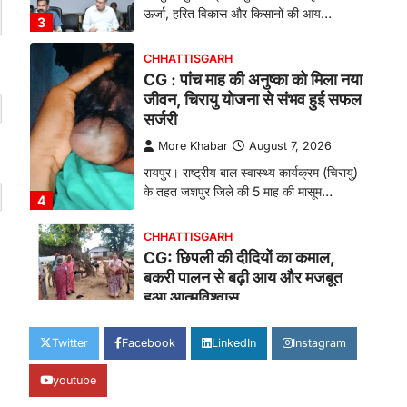
ऊर्जा, हरित विकास और किसानों की आय…
3
CHHATTISGARH
CG : पांच माह की अनुष्का को मिला नया
जीवन, चिरायु योजना से संभव हुई सफल
सर्जरी
More Khabar
August 7, 2026
रायपुर। राष्ट्रीय बाल स्वास्थ्य कार्यक्रम (चिरायु)
के तहत जशपुर जिले की 5 माह की मासूम…
4
CHHATTISGARH
CG: छिपली की दीदियों का कमाल,
बकरी पालन से बढ़ी आय और मजबूत
हुआ आत्मविश्वास
More Khabar
August 7, 2026
Twitter
Facebook
LinkedIn
Instagram
रायपुर। ग्रामीण महिलाओं को आर्थिक रूप से
सशक्त बनाने की दिशा में जिले के नगरी…
1
youtube