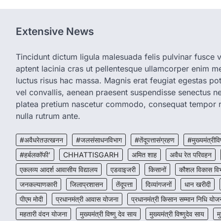
Extensive News
Tincidunt dictum ligula malesuada felis pulvinar fusce vi
aptent lacinia cras ut pellentesque ullamcorper enim met
luctus risus hac massa. Magnis erat feugiat egestas pot
vel convallis, aenean praesent suspendisse senectus 
platea pretium nascetur commodo, consequat tempor r
nulla rutrum ante.
#अवैधरेतउत्खनन
#जलसंसाधनविभाग
#तेंदूपत्तासंग्रहण
#मुख्यमंत्रीवि
#हर्बलकॉफी’
CHHATTISGARH
अमित शाह
अवैध रेत परिवहन
एकलव्य आदर्श आवासीय विद्यालय
एडवाइजरी
किसानों
कौशल विकास वि
जनकल्याणकारी
जिलाप्रशासन
तेंदूपत्ता
दिव्यांगजनों
धान खरीदी
पीएम मोदी
प्रधानमंत्री आवास योजना
प्रधानमंत्री किसान सम्मान निधि योज
महतारी वंदन योजना
मुख्यमंत्री विष्णु देव साय
मुख्यमंत्री विष्णुदेव साय
म