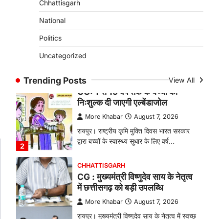
Chhattisgarh
बकरी पालन से बढ़ी आय और मजबूत
हुआ आत्मविश्वास
National
More Khabar
August 7, 2026
Politics
रायपुर। ग्रामीण महिलाओं को आर्थिक रूप से
Uncategorized
सशक्त बनाने की दिशा में जिले के नगरी…
1
Trending Posts
View All
CHHATTISGARH
CG: 1 से 19 वर्ष तक के बच्चों को
निःशुल्क दी जाएगी एल्बेंडाजोल
More Khabar
August 7, 2026
रायपुर। राष्ट्रीय कृमि मुक्ति दिवस भारत सरकार
द्वारा बच्चों के स्वास्थ्य सुधार के लिए वर्ष…
2
CHHATTISGARH
CG : मुख्यमंत्री विष्णुदेव साय के नेतृत्व
में छत्तीसगढ़ को बड़ी उपलब्धि
More Khabar
August 7, 2026
रायपुर। मुख्यमंत्री विष्णुदेव साय के नेतृत्व में स्वच्छ