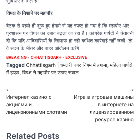
सुविधाएं शामिल हैं।
विपक्ष के निशाने पर महापौर
बैठक से पहले ही शुरू हुए हंगामे से यह स्पष्ट हो गया है कि महापौर और
प्रशासन पर विपक्ष का दबाव बढ़ता जा रहा है। कांग्रेस पार्षदों ने चेतावनी
दी कि यदि आदिवासियों के खिलाफ हो रही कथित कार्रवाई नहीं रुकी, तो
वे सदन के भीतर और बाहर आंदोलन करेंगे।
BREAKING
CHHATTISGARH
EXCLUSIVE
Tagged
Chhattisgarh | धमतरी नगर निगम में हंगामा
,
महिला पार्षदों
में झड़प
,
विपक्ष ने महापौर पर उठाए सवाल
Post
⟵
⟶
Интернет казино с
Игра в игровые машины
navigation
акциями и
в интернете на
лицензионными слотами
лицензированном
ресурсе казино
Related Posts