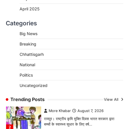
जशपुर जिले की 5 माह की मासूम…
4
April 2025
CHHATTISGARH
Categories
CG: छिपली की दीदियों का कमाल, बकरी
पालन से बढ़ी आय और मजबूत हुआ आत्मविश्वास
Big News
More Khabar
August 7, 2026
Breaking
रायपुर। ग्रामीण महिलाओं को आर्थिक रूप से सशक्त
बनाने की दिशा में जिले के नगरी…
1
Chhattisgarh
CHHATTISGARH
National
CG: 1 से 19 वर्ष तक के बच्चों को निःशुल्क दी
Politics
जाएगी एल्बेंडाजोल
More Khabar
August 7, 2026
Uncategorized
रायपुर। राष्ट्रीय कृमि मुक्ति दिवस भारत सरकार द्वारा
बच्चों के स्वास्थ्य सुधार के लिए वर्ष…
Trending Posts
View All
2
CHHATTISGARH
CG : मुख्यमंत्री विष्णुदेव साय के नेतृत्व में
छत्तीसगढ़ को बड़ी उपलब्धि