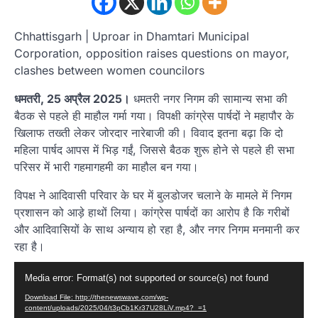
Chhattisgarh | Uproar in Dhamtari Municipal
Corporation, opposition raises questions on mayor,
clashes between women councilors
धमतरी, 25 अप्रैल 2025।
धमतरी नगर निगम की सामान्य सभा की
बैठक से पहले ही माहौल गर्मा गया। विपक्षी कांग्रेस पार्षदों ने महापौर के
खिलाफ तख्ती लेकर जोरदार नारेबाजी की। विवाद इतना बढ़ा कि दो
महिला पार्षद आपस में भिड़ गईं, जिससे बैठक शुरू होने से पहले ही सभा
परिसर में भारी गहमागहमी का माहौल बन गया।
विपक्ष ने आदिवासी परिवार के घर में बुलडोजर चलाने के मामले में निगम
प्रशासन को आड़े हाथों लिया। कांग्रेस पार्षदों का आरोप है कि गरीबों
और आदिवासियों के साथ अन्याय हो रहा है, और नगर निगम मनमानी कर
रहा है।
Video
Media error: Format(s) not supported or source(s) not found
Player
Download File: http://thenewswave.com/wp-
content/uploads/2025/04/t3pCb1Kr37U28LiV.mp4?_=1