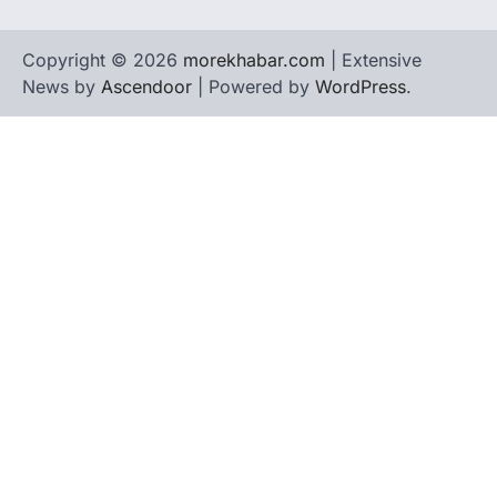
Copyright © 2026
morekhabar.com
| Extensive
News by
Ascendoor
| Powered by
WordPress
.