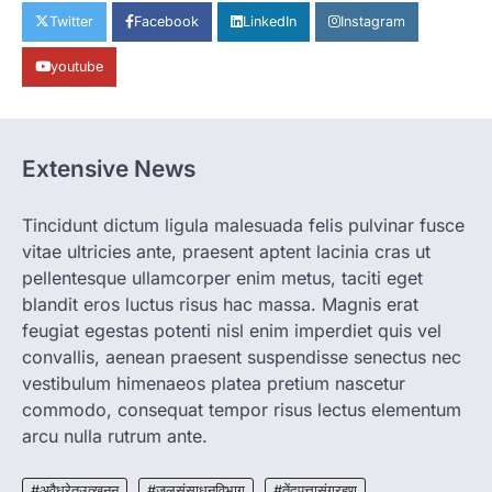
CG: 1 से 19 वर्ष तक के बच्चों को निःशुल्क दी
Twitter
Facebook
LinkedIn
Instagram
जाएगी एल्बेंडाजोल
youtube
More Khabar
August 7, 2026
रायपुर। राष्ट्रीय कृमि मुक्ति दिवस भारत सरकार द्वारा
बच्चों के स्वास्थ्य सुधार के लिए वर्ष…
2
Extensive News
CHHATTISGARH
CG : मुख्यमंत्री विष्णुदेव साय के नेतृत्व में
छत्तीसगढ़ को बड़ी उपलब्धि
Tincidunt dictum ligula malesuada felis pulvinar fusce
vitae ultricies ante, praesent aptent lacinia cras ut
More Khabar
August 7, 2026
pellentesque ullamcorper enim metus, taciti eget
रायपुर। मुख्यमंत्री विष्णुदेव साय के नेतृत्व में स्वच्छ ऊर्जा,
हरित विकास और किसानों की आय…
blandit eros luctus risus hac massa. Magnis erat
3
feugiat egestas potenti nisl enim imperdiet quis vel
convallis, aenean praesent suspendisse senectus nec
CHHATTISGARH
CG : पांच माह की अनुष्का को मिला नया
vestibulum himenaeos platea pretium nascetur
जीवन, चिरायु योजना से संभव हुई सफल सर्जरी
commodo, consequat tempor risus lectus elementum
More Khabar
August 7, 2026
arcu nulla rutrum ante.
रायपुर। राष्ट्रीय बाल स्वास्थ्य कार्यक्रम (चिरायु) के तहत
जशपुर जिले की 5 माह की मासूम…
#अवैधरेतउत्खनन
#जलसंसाधनविभाग
#तेंदूपत्तासंग्रहण