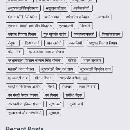
4
#मुख्यमंत्रीविष्णुदेवसाय
#सुशासनतिहार
#हर्बलकॉफी’
CHHATTISGARH
अमित शाह
अवैध रेत परिवहन
उत्तराखंड
एकलव्य आदर्श आवासीय विद्यालय
एडवाइजरी
किसानों
कौशल विकास विभाग
गुरु खुशवंत साहेब
जनकल्याणकारी
जिलाप्रशासन
तेंदूपत्ता
दिव्यांगजनों
धान खरीदी
नक्सलियों
पशुधन विकास विभाग
पीएम मोदी
प्रधानमंत्री आवास योजना
प्रधानमंत्री किसान सम्मान निधि योजना
बारिश
भारत सरकार
महतारी वंदन योजना
मुख्यमंत्री विष्णु देव साय
मुख्यमंत्री विष्णुदेव साय
मुख्यमंत्री साय
मौसम विभाग
राष्ट्रपति द्रौपदी मुर्मु
राष्ट्रीय चिकित्सा आयोग
रेलवे
रोजगार
लखपति दीदी
वन मंत्री केदार कश्यप
वन विभाग
समीक्षा बैठक
सरस्वती साइकिल योजना
सुरक्षाबलों
सुरक्षा बलों
सुरक्षाबलों और नक्सलियों
सुसाइड
Recent Posts