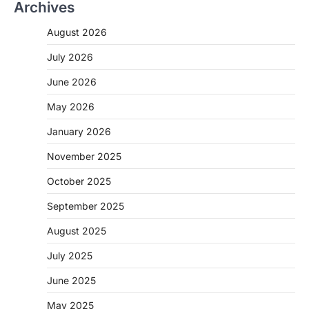
Archives
CHHATTISGARH
CG: 1 से 19 वर्ष तक के बच्चों को निःशुल्क दी
August 2026
जाएगी एल्बेंडाजोल
More Khabar
August 7, 2026
July 2026
रायपुर। राष्ट्रीय कृमि मुक्ति दिवस भारत सरकार द्वारा
June 2026
बच्चों के स्वास्थ्य सुधार के लिए वर्ष…
2
May 2026
CHHATTISGARH
January 2026
CG : मुख्यमंत्री विष्णुदेव साय के नेतृत्व में
छत्तीसगढ़ को बड़ी उपलब्धि
November 2025
More Khabar
August 7, 2026
October 2025
रायपुर। मुख्यमंत्री विष्णुदेव साय के नेतृत्व में स्वच्छ ऊर्जा,
हरित विकास और किसानों की आय…
September 2025
3
August 2025
CHHATTISGARH
CG : पांच माह की अनुष्का को मिला नया
July 2025
जीवन, चिरायु योजना से संभव हुई सफल सर्जरी
June 2025
More Khabar
August 7, 2026
रायपुर। राष्ट्रीय बाल स्वास्थ्य कार्यक्रम (चिरायु) के तहत
May 2025