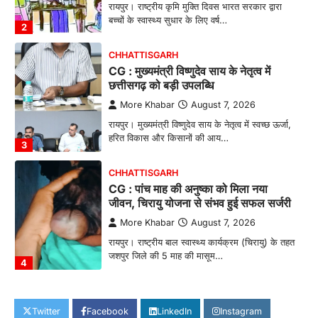
रायपुर। राष्ट्रीय कृमि मुक्ति दिवस भारत सरकार द्वारा
बच्चों के स्वास्थ्य सुधार के लिए वर्ष…
2
CHHATTISGARH
CG : मुख्यमंत्री विष्णुदेव साय के नेतृत्व में
छत्तीसगढ़ को बड़ी उपलब्धि
More Khabar
August 7, 2026
रायपुर। मुख्यमंत्री विष्णुदेव साय के नेतृत्व में स्वच्छ ऊर्जा,
हरित विकास और किसानों की आय…
3
CHHATTISGARH
CG : पांच माह की अनुष्का को मिला नया
जीवन, चिरायु योजना से संभव हुई सफल सर्जरी
More Khabar
August 7, 2026
रायपुर। राष्ट्रीय बाल स्वास्थ्य कार्यक्रम (चिरायु) के तहत
जशपुर जिले की 5 माह की मासूम…
4
CHHATTISGARH
CG: छिपली की दीदियों का कमाल, बकरी
Twitter
Facebook
LinkedIn
Instagram