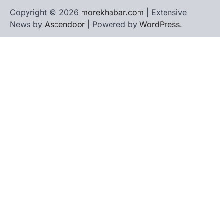
Copyright © 2026
morekhabar.com
| Extensive
News by
Ascendoor
| Powered by
WordPress
.