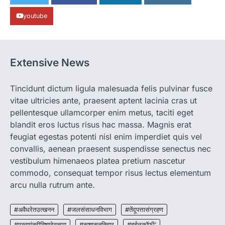
पालन से बढ़ी आय और मजबूत हुआ आत्मविश्वास
youtube
More Khabar
August 7, 2026
रायपुर। ग्रामीण महिलाओं को आर्थिक रूप से सशक्त
बनाने की दिशा में जिले के नगरी…
1
Extensive News
CHHATTISGARH
CG: 1 से 19 वर्ष तक के बच्चों को निःशुल्क दी
जाएगी एल्बेंडाजोल
Tincidunt dictum ligula malesuada felis pulvinar fusce
vitae ultricies ante, praesent aptent lacinia cras ut
More Khabar
August 7, 2026
pellentesque ullamcorper enim metus, taciti eget
रायपुर। राष्ट्रीय कृमि मुक्ति दिवस भारत सरकार द्वारा
बच्चों के स्वास्थ्य सुधार के लिए वर्ष…
blandit eros luctus risus hac massa. Magnis erat
2
feugiat egestas potenti nisl enim imperdiet quis vel
convallis, aenean praesent suspendisse senectus nec
CHHATTISGARH
CG : मुख्यमंत्री विष्णुदेव साय के नेतृत्व में
vestibulum himenaeos platea pretium nascetur
छत्तीसगढ़ को बड़ी उपलब्धि
commodo, consequat tempor risus lectus elementum
More Khabar
August 7, 2026
arcu nulla rutrum ante.
रायपुर। मुख्यमंत्री विष्णुदेव साय के नेतृत्व में स्वच्छ ऊर्जा,
हरित विकास और किसानों की आय…
#अवैधरेतउत्खनन
#जलसंसाधनविभाग
#तेंदूपत्तासंग्रहण
3
#मुख्यमंत्रीविष्णुदेवसाय
#सुशासनतिहार
#हर्बलकॉफी’