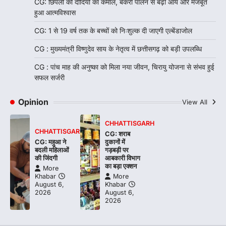
CG: छिपली की दीदियों का कमाल, बकरी पालन से बढ़ी आय और मजबूत
हुआ आत्मविश्वास
CG: 1 से 19 वर्ष तक के बच्चों को निःशुल्क दी जाएगी एल्बेंडाजोल
CG : मुख्यमंत्री विष्णुदेव साय के नेतृत्व में छत्तीसगढ़ को बड़ी उपलब्धि
CG : पांच माह की अनुष्का को मिला नया जीवन, चिरायु योजना से संभव हुई
सफल सर्जरी
Opinion
View All
CHHATTISGARH
CHHATTISGARH
CG: शराब
CG: महुआ ने
दुकानों में
बदली महिलाओं
गड़बड़ी पर
की जिंदगी
आबकारी विभाग
का बड़ा एक्शन
More
Khabar
More
August 6,
Khabar
2026
August 6,
2026