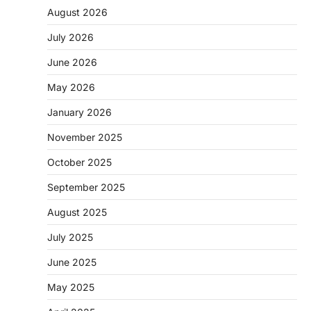
August 2026
July 2026
June 2026
May 2026
CHHATTISGARH
January 2026
CG: 1 से 19 वर्ष तक के बच्चों को निःशुल्क दी
जाएगी एल्बेंडाजोल
November 2025
More Khabar
August 7, 2026
October 2025
रायपुर। राष्ट्रीय कृमि मुक्ति दिवस भारत सरकार द्वारा
बच्चों के स्वास्थ्य सुधार के लिए वर्ष…
September 2025
2
August 2025
CHHATTISGARH
CG : मुख्यमंत्री विष्णुदेव साय के नेतृत्व में
July 2025
छत्तीसगढ़ को बड़ी उपलब्धि
June 2025
More Khabar
August 7, 2026
रायपुर। मुख्यमंत्री विष्णुदेव साय के नेतृत्व में स्वच्छ ऊर्जा,
May 2025
हरित विकास और किसानों की आय…
3