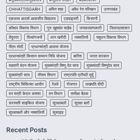
CHHATTISGARH
CHHATTISGARH
अमित शाह
अवैध रेत परिवहन
उत्तराखंड
CG : पांच माह की अनुष्का को मिला नया
जीवन, चिरायु योजना से संभव हुई सफल सर्जरी
एकलव्य आदर्श आवासीय विद्यालय
एडवाइजरी
किसानों
More Khabar
August 7, 2026
कौशल विकास विभाग
गुरु खुशवंत साहेब
जनकल्याणकारी
जिलाप्रशासन
रायपुर। राष्ट्रीय बाल स्वास्थ्य कार्यक्रम (चिरायु) के तहत
तेंदूपत्ता
दिव्यांगजनों
धान खरीदी
नक्सलियों
पशुधन विकास विभाग
जशपुर जिले की 5 माह की मासूम…
4
पीएम मोदी
प्रधानमंत्री आवास योजना
प्रधानमंत्री किसान सम्मान निधि योजना
बारिश
भारत सरकार
महतारी वंदन योजना
मुख्यमंत्री विष्णु देव साय
मुख्यमंत्री विष्णुदेव साय
मुख्यमंत्री साय
मौसम विभाग
राष्ट्रपति द्रौपदी मुर्मु
राष्ट्रीय चिकित्सा आयोग
रेलवे
रोजगार
लखपति दीदी
वन मंत्री केदार कश्यप
वन विभाग
समीक्षा बैठक
सरस्वती साइकिल योजना
सुरक्षाबलों
सुरक्षा बलों
सुरक्षाबलों और नक्सलियों
सुसाइड
Recent Posts