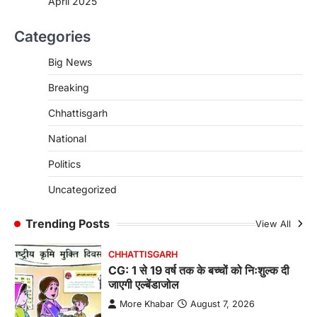
April 2025
CHHATTISGARH
Categories
CG : पांच माह की अनुष्का को मिला नया
जीवन, चिरायु योजना से संभव हुई सफल सर्जरी
Big News
More Khabar
August 7, 2026
Breaking
रायपुर। राष्ट्रीय बाल स्वास्थ्य कार्यक्रम (चिरायु) के तहत
जशपुर जिले की 5 माह की मासूम…
4
Chhattisgarh
CHHATTISGARH
National
CG: छिपली की दीदियों का कमाल, बकरी
Politics
पालन से बढ़ी आय और मजबूत हुआ आत्मविश्वास
More Khabar
August 7, 2026
Uncategorized
रायपुर। ग्रामीण महिलाओं को आर्थिक रूप से सशक्त
बनाने की दिशा में जिले के नगरी…
Trending Posts
View All
1
CHHATTISGARH
CG: 1 से 19 वर्ष तक के बच्चों को निःशुल्क दी
जाएगी एल्बेंडाजोल
More Khabar
August 7, 2026