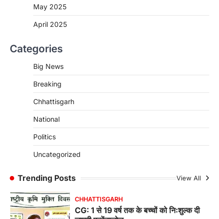
रायपुर। मुख्यमंत्री विष्णुदेव साय के नेतृत्व में स्वच्छ ऊर्जा,
May 2025
हरित विकास और किसानों की आय…
3
April 2025
CHHATTISGARH
Categories
CG : पांच माह की अनुष्का को मिला नया
जीवन, चिरायु योजना से संभव हुई सफल सर्जरी
Big News
More Khabar
August 7, 2026
Breaking
रायपुर। राष्ट्रीय बाल स्वास्थ्य कार्यक्रम (चिरायु) के तहत
जशपुर जिले की 5 माह की मासूम…
4
Chhattisgarh
CHHATTISGARH
National
CG: छिपली की दीदियों का कमाल, बकरी
Politics
पालन से बढ़ी आय और मजबूत हुआ आत्मविश्वास
More Khabar
August 7, 2026
Uncategorized
रायपुर। ग्रामीण महिलाओं को आर्थिक रूप से सशक्त
बनाने की दिशा में जिले के नगरी…
Trending Posts
View All
1
CHHATTISGARH
CG: 1 से 19 वर्ष तक के बच्चों को निःशुल्क दी