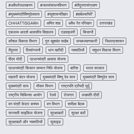
हरित विकास और किसानों की आय…
#अवैधरेतउत्खनन
#जलसंसाधनविभाग
#तेंदूपत्तासंग्रहण
3
#मुख्यमंत्रीविष्णुदेवसाय
#सुशासनतिहार
#हर्बलकॉफी’
CHHATTISGARH
CHHATTISGARH
अमित शाह
अवैध रेत परिवहन
उत्तराखंड
CG : पांच माह की अनुष्का को मिला नया
जीवन, चिरायु योजना से संभव हुई सफल सर्जरी
एकलव्य आदर्श आवासीय विद्यालय
एडवाइजरी
किसानों
More Khabar
August 7, 2026
कौशल विकास विभाग
गुरु खुशवंत साहेब
जनकल्याणकारी
जिलाप्रशासन
रायपुर। राष्ट्रीय बाल स्वास्थ्य कार्यक्रम (चिरायु) के तहत
तेंदूपत्ता
दिव्यांगजनों
धान खरीदी
नक्सलियों
पशुधन विकास विभाग
जशपुर जिले की 5 माह की मासूम…
4
पीएम मोदी
प्रधानमंत्री आवास योजना
प्रधानमंत्री किसान सम्मान निधि योजना
बारिश
भारत सरकार
महतारी वंदन योजना
मुख्यमंत्री विष्णु देव साय
मुख्यमंत्री विष्णुदेव साय
मुख्यमंत्री साय
मौसम विभाग
राष्ट्रपति द्रौपदी मुर्मु
राष्ट्रीय चिकित्सा आयोग
रेलवे
रोजगार
लखपति दीदी
वन मंत्री केदार कश्यप
वन विभाग
समीक्षा बैठक
सरस्वती साइकिल योजना
सुरक्षाबलों
सुरक्षा बलों
सुरक्षाबलों और नक्सलियों
सुसाइड