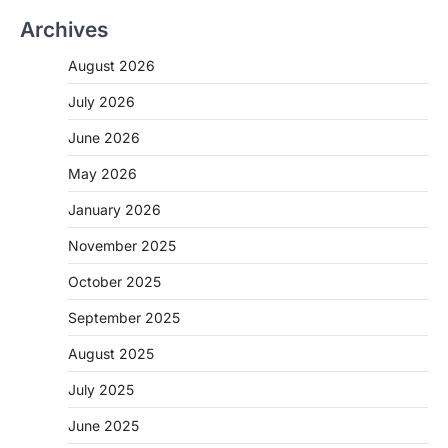
Archives
August 2026
July 2026
June 2026
May 2026
CHHATTISGARH
January 2026
CG: 1 से 19 वर्ष तक के बच्चों को निःशुल्क दी
जाएगी एल्बेंडाजोल
November 2025
More Khabar
August 7, 2026
October 2025
रायपुर। राष्ट्रीय कृमि मुक्ति दिवस भारत सरकार द्वारा
बच्चों के स्वास्थ्य सुधार के लिए वर्ष…
September 2025
2
August 2025
CHHATTISGARH
CG : मुख्यमंत्री विष्णुदेव साय के नेतृत्व में
July 2025
छत्तीसगढ़ को बड़ी उपलब्धि
June 2025
More Khabar
August 7, 2026