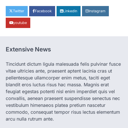
CHHATTISGARH
CG: छिपली की दीदियों का कमाल, बकरी
Twitter
Facebook
LinkedIn
Instagram
पालन से बढ़ी आय और मजबूत हुआ आत्मविश्वास
youtube
More Khabar
August 7, 2026
रायपुर। ग्रामीण महिलाओं को आर्थिक रूप से सशक्त
बनाने की दिशा में जिले के नगरी…
1
Extensive News
CHHATTISGARH
CG: 1 से 19 वर्ष तक के बच्चों को निःशुल्क दी
जाएगी एल्बेंडाजोल
Tincidunt dictum ligula malesuada felis pulvinar fusce
vitae ultricies ante, praesent aptent lacinia cras ut
More Khabar
August 7, 2026
pellentesque ullamcorper enim metus, taciti eget
रायपुर। राष्ट्रीय कृमि मुक्ति दिवस भारत सरकार द्वारा
बच्चों के स्वास्थ्य सुधार के लिए वर्ष…
blandit eros luctus risus hac massa. Magnis erat
2
feugiat egestas potenti nisl enim imperdiet quis vel
convallis, aenean praesent suspendisse senectus nec
CHHATTISGARH
CG : मुख्यमंत्री विष्णुदेव साय के नेतृत्व में
vestibulum himenaeos platea pretium nascetur
छत्तीसगढ़ को बड़ी उपलब्धि
commodo, consequat tempor risus lectus elementum
More Khabar
August 7, 2026
arcu nulla rutrum ante.
रायपुर। मुख्यमंत्री विष्णुदेव साय के नेतृत्व में स्वच्छ ऊर्जा,