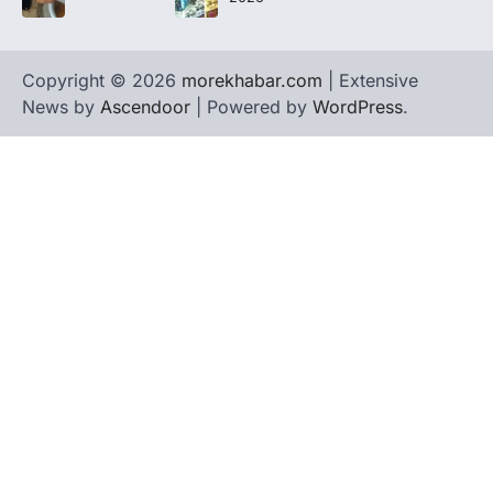
Copyright © 2026
morekhabar.com
| Extensive
News by
Ascendoor
| Powered by
WordPress
.