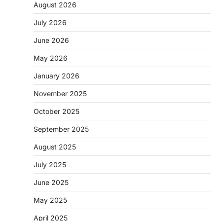
August 2026
July 2026
June 2026
CHHATTISGARH
CG: 1 से 19 वर्ष तक के बच्चों को निःशुल्क दी
May 2026
जाएगी एल्बेंडाजोल
January 2026
More Khabar
August 7, 2026
रायपुर। राष्ट्रीय कृमि मुक्ति दिवस भारत सरकार द्वारा
November 2025
बच्चों के स्वास्थ्य सुधार के लिए वर्ष…
2
October 2025
CHHATTISGARH
September 2025
CG : मुख्यमंत्री विष्णुदेव साय के नेतृत्व में
छत्तीसगढ़ को बड़ी उपलब्धि
August 2025
More Khabar
August 7, 2026
July 2025
रायपुर। मुख्यमंत्री विष्णुदेव साय के नेतृत्व में स्वच्छ ऊर्जा,
हरित विकास और किसानों की आय…
June 2025
3
May 2025
CHHATTISGARH
CG : पांच माह की अनुष्का को मिला नया
April 2025