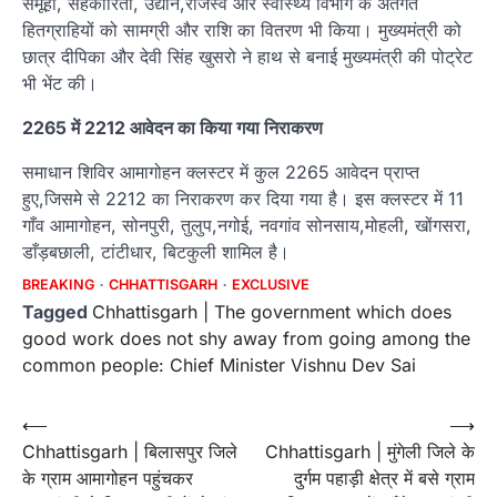
समूहों, सहकारिता, उद्यान,राजस्व और स्वास्थ्य विभाग के अंतर्गत
हितग्राहियों को सामग्री और राशि का वितरण भी किया। मुख्यमंत्री को
छात्र दीपिका और देवी सिंह खुसरो ने हाथ से बनाई मुख्यमंत्री की पोट्रेट
भी भेंट की।
2265 में 2212 आवेदन का किया गया निराकरण
समाधान शिविर आमागोहन क्लस्टर में कुल 2265 आवेदन प्राप्त
हुए,जिसमे से 2212 का निराकरण कर दिया गया है। इस क्लस्टर में 11
गाँव आमागोहन, सोनपुरी, तुलुप,नगोई, नवगांव सोनसाय,मोहली, खोंगसरा,
डाँड़बछाली, टांटीधार, बिटकुली शामिल है।
BREAKING
CHHATTISGARH
EXCLUSIVE
Tagged
Chhattisgarh | The government which does
good work does not shy away from going among the
common people: Chief Minister Vishnu Dev Sai
Post
⟵
⟶
Chhattisgarh | बिलासपुर जिले
Chhattisgarh | मुंगेली जिले के
navigation
के ग्राम आमागोहन पहुंचकर
दुर्गम पहाड़ी क्षेत्र में बसे ग्राम