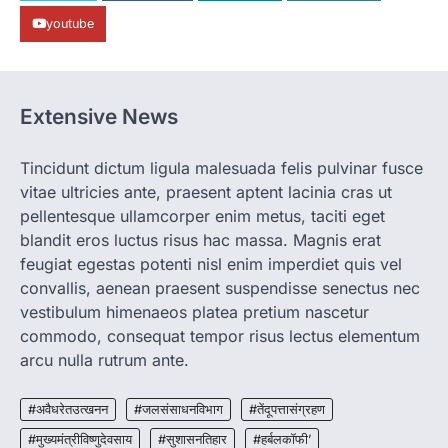
रायपुर। ग्रामीण महिलाओं को आर्थिक रूप से सशक्त
बनाने की दिशा में जिले के नगरी…
youtube
1
CHHATTISGARH
CG: 1 से 19 वर्ष तक के बच्चों को निःशुल्क दी
जाएगी एल्बेंडाजोल
Extensive News
More Khabar
August 7, 2026
Tincidunt dictum ligula malesuada felis pulvinar fusce
रायपुर। राष्ट्रीय कृमि मुक्ति दिवस भारत सरकार द्वारा
बच्चों के स्वास्थ्य सुधार के लिए वर्ष…
vitae ultricies ante, praesent aptent lacinia cras ut
2
pellentesque ullamcorper enim metus, taciti eget
CHHATTISGARH
blandit eros luctus risus hac massa. Magnis erat
CG : मुख्यमंत्री विष्णुदेव साय के नेतृत्व में
feugiat egestas potenti nisl enim imperdiet quis vel
छत्तीसगढ़ को बड़ी उपलब्धि
convallis, aenean praesent suspendisse senectus nec
More Khabar
August 7, 2026
vestibulum himenaeos platea pretium nascetur
रायपुर। मुख्यमंत्री विष्णुदेव साय के नेतृत्व में स्वच्छ ऊर्जा,
commodo, consequat tempor risus lectus elementum
हरित विकास और किसानों की आय…
arcu nulla rutrum ante.
3
CHHATTISGARH
#अवैधरेतउत्खनन
#जलसंसाधनविभाग
#तेंदूपत्तासंग्रहण
CG : पांच माह की अनुष्का को मिला नया
#मुख्यमंत्रीविष्णुदेवसाय
#सुशासनतिहार
#हर्बलकॉफी’
जीवन, चिरायु योजना से संभव हुई सफल सर्जरी