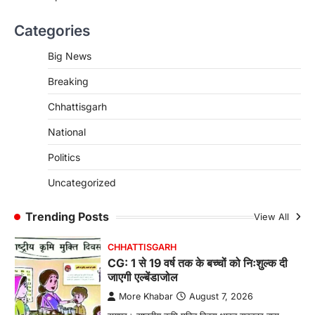
जीवन, चिरायु योजना से संभव हुई सफल सर्जरी
Categories
More Khabar
August 7, 2026
रायपुर। राष्ट्रीय बाल स्वास्थ्य कार्यक्रम (चिरायु) के तहत
Big News
जशपुर जिले की 5 माह की मासूम…
4
Breaking
CHHATTISGARH
Chhattisgarh
CG: छिपली की दीदियों का कमाल, बकरी
पालन से बढ़ी आय और मजबूत हुआ आत्मविश्वास
National
More Khabar
August 7, 2026
Politics
रायपुर। ग्रामीण महिलाओं को आर्थिक रूप से सशक्त
बनाने की दिशा में जिले के नगरी…
Uncategorized
1
CHHATTISGARH
Trending Posts
View All
CG: 1 से 19 वर्ष तक के बच्चों को निःशुल्क दी
जाएगी एल्बेंडाजोल
More Khabar
August 7, 2026
रायपुर। राष्ट्रीय कृमि मुक्ति दिवस भारत सरकार द्वारा
बच्चों के स्वास्थ्य सुधार के लिए वर्ष…
2