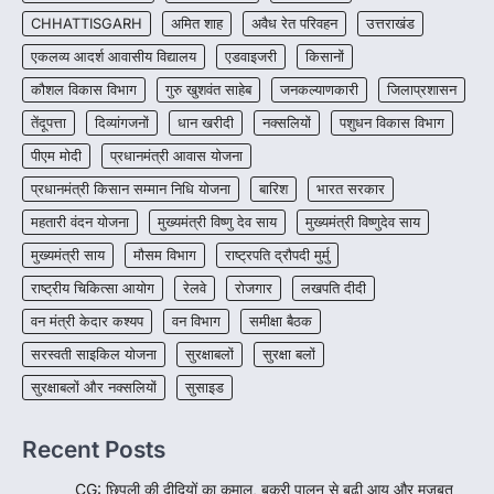
CHHATTISGARH
अमित शाह
अवैध रेत परिवहन
उत्तराखंड
More Khabar
August 7, 2026
एकलव्य आदर्श आवासीय विद्यालय
एडवाइजरी
किसानों
रायपुर। राष्ट्रीय बाल स्वास्थ्य कार्यक्रम (चिरायु) के तहत
जशपुर जिले की 5 माह की मासूम…
4
कौशल विकास विभाग
गुरु खुशवंत साहेब
जनकल्याणकारी
जिलाप्रशासन
तेंदूपत्ता
दिव्यांगजनों
धान खरीदी
नक्सलियों
पशुधन विकास विभाग
पीएम मोदी
प्रधानमंत्री आवास योजना
प्रधानमंत्री किसान सम्मान निधि योजना
बारिश
भारत सरकार
महतारी वंदन योजना
मुख्यमंत्री विष्णु देव साय
मुख्यमंत्री विष्णुदेव साय
मुख्यमंत्री साय
मौसम विभाग
राष्ट्रपति द्रौपदी मुर्मु
राष्ट्रीय चिकित्सा आयोग
रेलवे
रोजगार
लखपति दीदी
वन मंत्री केदार कश्यप
वन विभाग
समीक्षा बैठक
सरस्वती साइकिल योजना
सुरक्षाबलों
सुरक्षा बलों
सुरक्षाबलों और नक्सलियों
सुसाइड
Recent Posts
CG: छिपली की दीदियों का कमाल, बकरी पालन से बढ़ी आय और मजबूत