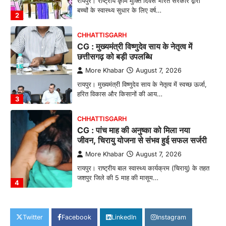
CHHATTISGARH
CG : मुख्यमंत्री विष्णुदेव साय के नेतृत्व में
छत्तीसगढ़ को बड़ी उपलब्धि
More Khabar
August 7, 2026
रायपुर। मुख्यमंत्री विष्णुदेव साय के नेतृत्व में स्वच्छ ऊर्जा,
हरित विकास और किसानों की आय…
3
CHHATTISGARH
CG : पांच माह की अनुष्का को मिला नया
जीवन, चिरायु योजना से संभव हुई सफल सर्जरी
More Khabar
August 7, 2026
रायपुर। राष्ट्रीय बाल स्वास्थ्य कार्यक्रम (चिरायु) के तहत
जशपुर जिले की 5 माह की मासूम…
4
CHHATTISGARH
CG: छिपली की दीदियों का कमाल, बकरी
पालन से बढ़ी आय और मजबूत हुआ आत्मविश्वास
More Khabar
August 7, 2026
Twitter
Facebook
LinkedIn
Instagram