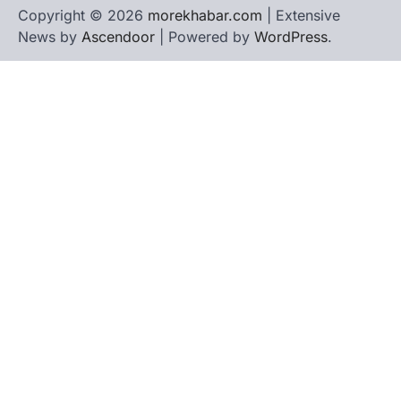
Copyright © 2026
morekhabar.com
| Extensive
News by
Ascendoor
| Powered by
WordPress
.