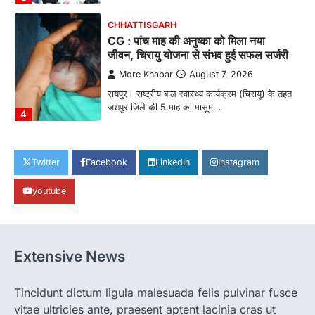
CHHATTISGARH
CG : पांच माह की अनुष्का को मिला नया
जीवन, चिरायु योजना से संभव हुई सफल सर्जरी
More Khabar
August 7, 2026
रायपुर। राष्ट्रीय बाल स्वास्थ्य कार्यक्रम (चिरायु) के तहत
जशपुर जिले की 5 माह की मासूम…
4
CHHATTISGARH
CG: छिपली की दीदियों का कमाल, बकरी
Twitter
Facebook
LinkedIn
Instagram
पालन से बढ़ी आय और मजबूत हुआ आत्मविश्वास
youtube
More Khabar
August 7, 2026
रायपुर। ग्रामीण महिलाओं को आर्थिक रूप से सशक्त
बनाने की दिशा में जिले के नगरी…
1
Extensive News
CHHATTISGARH
CG: 1 से 19 वर्ष तक के बच्चों को निःशुल्क दी
जाएगी एल्बेंडाजोल
Tincidunt dictum ligula malesuada felis pulvinar fusce
vitae ultricies ante, praesent aptent lacinia cras ut
More Khabar
August 7, 2026