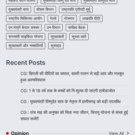
महतारी वंदन योजना
मुख्यमंत्री विष्णु देव साय
मुख्यमंत्री विष्णुदेव साय
मुख्यमंत्री साय
मौसम विभाग
राष्ट्रपति द्रौपदी मुर्मु
राष्ट्रीय चिकित्सा आयोग
रेलवे
रोजगार
लखपति दीदी
वन मंत्री केदार कश्यप
वन विभाग
समीक्षा बैठक
सरस्वती साइकिल योजना
सुरक्षाबलों
सुरक्षा बलों
सुरक्षाबलों और नक्सलियों
सुसाइड
Recent Posts
CG: छिपली की दीदियों का कमाल, बकरी पालन से बढ़ी आय और मजबूत
हुआ आत्मविश्वास
CG: 1 से 19 वर्ष तक के बच्चों को निःशुल्क दी जाएगी एल्बेंडाजोल
CG : मुख्यमंत्री विष्णुदेव साय के नेतृत्व में छत्तीसगढ़ को बड़ी उपलब्धि
CG : पांच माह की अनुष्का को मिला नया जीवन, चिरायु योजना से संभव हुई
सफल सर्जरी
Opinion
View All