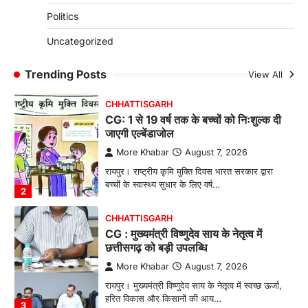
CG: छिपली की दीदियों का कमाल, बकरी
Politics
पालन से बढ़ी आय और मजबूत हुआ आत्मविश्वास
More Khabar
August 7, 2026
Uncategorized
रायपुर। ग्रामीण महिलाओं को आर्थिक रूप से सशक्त
बनाने की दिशा में जिले के नगरी…
Trending Posts
View All
1
CHHATTISGARH
CG: 1 से 19 वर्ष तक के बच्चों को निःशुल्क दी
जाएगी एल्बेंडाजोल
More Khabar
August 7, 2026
रायपुर। राष्ट्रीय कृमि मुक्ति दिवस भारत सरकार द्वारा
बच्चों के स्वास्थ्य सुधार के लिए वर्ष…
2
CHHATTISGARH
CG : मुख्यमंत्री विष्णुदेव साय के नेतृत्व में
छत्तीसगढ़ को बड़ी उपलब्धि
More Khabar
August 7, 2026
रायपुर। मुख्यमंत्री विष्णुदेव साय के नेतृत्व में स्वच्छ ऊर्जा,
हरित विकास और किसानों की आय…
3