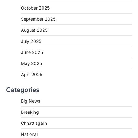
More Khabar
August 7, 2026
October 2025
रायपुर। राष्ट्रीय कृमि मुक्ति दिवस भारत सरकार द्वारा
बच्चों के स्वास्थ्य सुधार के लिए वर्ष…
September 2025
2
August 2025
CHHATTISGARH
CG : मुख्यमंत्री विष्णुदेव साय के नेतृत्व में
July 2025
छत्तीसगढ़ को बड़ी उपलब्धि
June 2025
More Khabar
August 7, 2026
रायपुर। मुख्यमंत्री विष्णुदेव साय के नेतृत्व में स्वच्छ ऊर्जा,
May 2025
हरित विकास और किसानों की आय…
3
April 2025
CHHATTISGARH
Categories
CG : पांच माह की अनुष्का को मिला नया
जीवन, चिरायु योजना से संभव हुई सफल सर्जरी
Big News
More Khabar
August 7, 2026
Breaking
रायपुर। राष्ट्रीय बाल स्वास्थ्य कार्यक्रम (चिरायु) के तहत
जशपुर जिले की 5 माह की मासूम…
4
Chhattisgarh
CHHATTISGARH
National