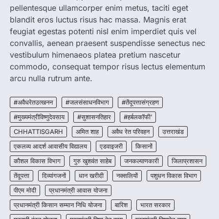
pellentesque ullamcorper enim metus, taciti eget
रायपुर। राष्ट्रीय कृमि मुक्ति दिवस भारत सरकार द्वारा
बच्चों के स्वास्थ्य सुधार के लिए वर्ष…
blandit eros luctus risus hac massa. Magnis erat
2
feugiat egestas potenti nisl enim imperdiet quis vel
convallis, aenean praesent suspendisse senectus nec
CHHATTISGARH
CG : मुख्यमंत्री विष्णुदेव साय के नेतृत्व में
vestibulum himenaeos platea pretium nascetur
छत्तीसगढ़ को बड़ी उपलब्धि
commodo, consequat tempor risus lectus elementum
More Khabar
August 7, 2026
arcu nulla rutrum ante.
रायपुर। मुख्यमंत्री विष्णुदेव साय के नेतृत्व में स्वच्छ ऊर्जा,
हरित विकास और किसानों की आय…
#अवैधरेतउत्खनन
#जलसंसाधनविभाग
#तेंदूपत्तासंग्रहण
3
#मुख्यमंत्रीविष्णुदेवसाय
#सुशासनतिहार
#हर्बलकॉफी’
CHHATTISGARH
CHHATTISGARH
अमित शाह
अवैध रेत परिवहन
उत्तराखंड
CG : पांच माह की अनुष्का को मिला नया
जीवन, चिरायु योजना से संभव हुई सफल सर्जरी
एकलव्य आदर्श आवासीय विद्यालय
एडवाइजरी
किसानों
More Khabar
August 7, 2026
कौशल विकास विभाग
गुरु खुशवंत साहेब
जनकल्याणकारी
जिलाप्रशासन
रायपुर। राष्ट्रीय बाल स्वास्थ्य कार्यक्रम (चिरायु) के तहत
तेंदूपत्ता
दिव्यांगजनों
धान खरीदी
नक्सलियों
पशुधन विकास विभाग
जशपुर जिले की 5 माह की मासूम…
4
पीएम मोदी
प्रधानमंत्री आवास योजना
प्रधानमंत्री किसान सम्मान निधि योजना
बारिश
भारत सरकार