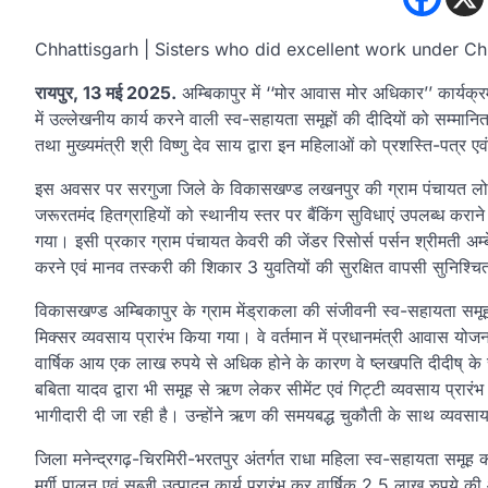
Chhattisgarh | Sisters who did excellent work under Ch
रायपुर, 13 मई 2025.
अम्बिकापुर में ‘‘मोर आवास मोर अधिकार’’ कार्यक्रम
में उल्लेखनीय कार्य करने वाली स्व-सहायता समूहों की दीदियों को सम्मानि
तथा मुख्यमंत्री श्री विष्णु देव साय द्वारा इन महिलाओं को प्रशस्ति-पत्र 
इस अवसर पर सरगुजा जिले के विकासखण्ड लखनपुर की ग्राम पंचायत लोसंगी
जरूरतमंद हितग्राहियों को स्थानीय स्तर पर बैंकिंग सुविधाएं उपलब्ध करा
गया। इसी प्रकार ग्राम पंचायत केवरी की जेंडर रिसोर्स पर्सन श्रीमती अम
करने एवं मानव तस्करी की शिकार 3 युवतियों की सुरक्षित वापसी सुनिश्च
विकासखण्ड अम्बिकापुर के ग्राम मेंड्राकला की संजीवनी स्व-सहायता समूह क
मिक्सर व्यवसाय प्रारंभ किया गया। वे वर्तमान में प्रधानमंत्री आवास योजना
वार्षिक आय एक लाख रुपये से अधिक होने के कारण वे ष्लखपति दीदीष् के 
बबिता यादव द्वारा भी समूह से ऋण लेकर सीमेंट एवं गिट्टी व्यवसाय प्रारंभ 
भागीदारी दी जा रही है। उन्होंने ऋण की समयबद्ध चुकौती के साथ व्यवसाय 
जिला मनेन्द्रगढ़-चिरमिरी-भरतपुर अंतर्गत राधा महिला स्व-सहायता समूह की
मुर्गी पालन एवं सब्जी उत्पादन कार्य प्रारंभ कर वार्षिक 2.5 लाख रुपये 