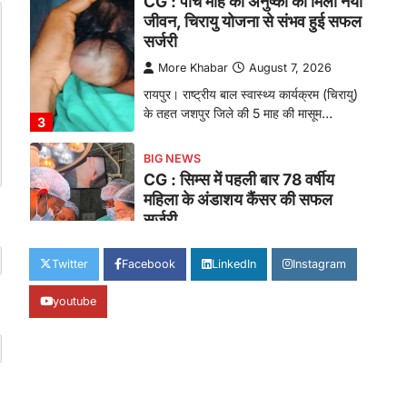
CG : पांच माह की अनुष्का को मिला नया
जीवन, चिरायु योजना से संभव हुई सफल
सर्जरी
More Khabar
August 7, 2026
रायपुर। राष्ट्रीय बाल स्वास्थ्य कार्यक्रम (चिरायु)
के तहत जशपुर जिले की 5 माह की मासूम…
3
BIG NEWS
CG : सिम्स में पहली बार 78 वर्षीय
महिला के अंडाशय कैंसर की सफल
सर्जरी
More Khabar
August 7, 2026
Twitter
Facebook
LinkedIn
Instagram
रायपुर। छत्तीसगढ़ आयुर्विज्ञान संस्थान (सिम्स),
बिलासपुर के स्त्री एवं प्रसूति रोग विभाग के विशेषज्ञ
youtube
डॉक्टरों…
4
CHHATTISGARH
CG: 1 से 19 वर्ष तक के बच्चों को
निःशुल्क दी जाएगी एल्बेंडाजोल