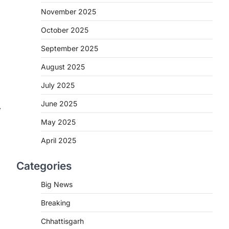
More Khabar
August 7, 2026
November 2025
रायपुर। मुख्यमंत्री विष्णुदेव साय के नेतृत्व में स्वच्छ
October 2025
ऊर्जा, हरित विकास और किसानों की आय…
2
September 2025
CHHATTISGARH
August 2025
CG : पांच माह की अनुष्का को मिला नया
जीवन, चिरायु योजना से संभव हुई सफल
July 2025
सर्जरी
June 2025
⟶
More Khabar
August 7, 2026
May 2025
रायपुर। राष्ट्रीय बाल स्वास्थ्य कार्यक्रम (चिरायु)
के तहत जशपुर जिले की 5 माह की मासूम…
3
April 2025
BIG NEWS
Categories
CG : सिम्स में पहली बार 78 वर्षीय
महिला के अंडाशय कैंसर की सफल
Big News
सर्जरी
Breaking
More Khabar
August 7, 2026
Chhattisgarh
रायपुर। छत्तीसगढ़ आयुर्विज्ञान संस्थान (सिम्स),