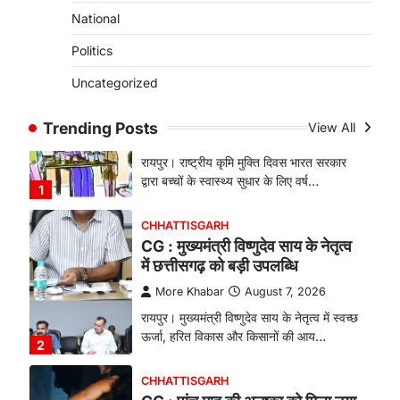
बिलासपुर के स्त्री एवं प्रसूति रोग विभाग के विशेषज्ञ
National
डॉक्टरों…
4
g
Politics
CHHATTISGARH
Uncategorized
CG: 1 से 19 वर्ष तक के बच्चों को
निःशुल्क दी जाएगी एल्बेंडाजोल
Trending Posts
View All
More Khabar
August 7, 2026
रायपुर। राष्ट्रीय कृमि मुक्ति दिवस भारत सरकार
द्वारा बच्चों के स्वास्थ्य सुधार के लिए वर्ष…
1
CHHATTISGARH
CG : मुख्यमंत्री विष्णुदेव साय के नेतृत्व
में छत्तीसगढ़ को बड़ी उपलब्धि
More Khabar
August 7, 2026
रायपुर। मुख्यमंत्री विष्णुदेव साय के नेतृत्व में स्वच्छ
ऊर्जा, हरित विकास और किसानों की आय…
2
CHHATTISGARH