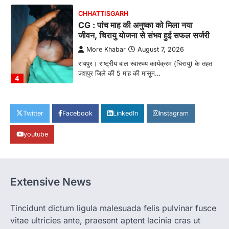
CHHATTISGARH
CG : पांच माह की अनुष्का को मिला नया
जीवन, चिरायु योजना से संभव हुई सफल सर्जरी
More Khabar
August 7, 2026
रायपुर। राष्ट्रीय बाल स्वास्थ्य कार्यक्रम (चिरायु) के तहत
जशपुर जिले की 5 माह की मासूम…
4
CHHATTISGARH
CG: छिपली की दीदियों का कमाल, बकरी
Twitter
Facebook
LinkedIn
Instagram
पालन से बढ़ी आय और मजबूत हुआ आत्मविश्वास
youtube
More Khabar
August 7, 2026
रायपुर। ग्रामीण महिलाओं को आर्थिक रूप से सशक्त
बनाने की दिशा में जिले के नगरी…
1
Extensive News
CHHATTISGARH
CG: 1 से 19 वर्ष तक के बच्चों को निःशुल्क दी
जाएगी एल्बेंडाजोल
Tincidunt dictum ligula malesuada felis pulvinar fusce
vitae ultricies ante, praesent aptent lacinia cras ut
More Khabar
August 7, 2026