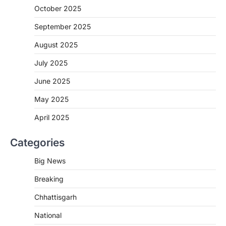
October 2025
रायपुर। राष्ट्रीय कृमि मुक्ति दिवस भारत सरकार द्वारा
बच्चों के स्वास्थ्य सुधार के लिए वर्ष…
September 2025
2
August 2025
CHHATTISGARH
CG : मुख्यमंत्री विष्णुदेव साय के नेतृत्व में
July 2025
छत्तीसगढ़ को बड़ी उपलब्धि
June 2025
More Khabar
August 7, 2026
रायपुर। मुख्यमंत्री विष्णुदेव साय के नेतृत्व में स्वच्छ ऊर्जा,
May 2025
हरित विकास और किसानों की आय…
3
April 2025
CHHATTISGARH
Categories
CG : पांच माह की अनुष्का को मिला नया
जीवन, चिरायु योजना से संभव हुई सफल सर्जरी
Big News
More Khabar
August 7, 2026
Breaking
रायपुर। राष्ट्रीय बाल स्वास्थ्य कार्यक्रम (चिरायु) के तहत
जशपुर जिले की 5 माह की मासूम…
4
Chhattisgarh
CHHATTISGARH
National
CG: छिपली की दीदियों का कमाल, बकरी