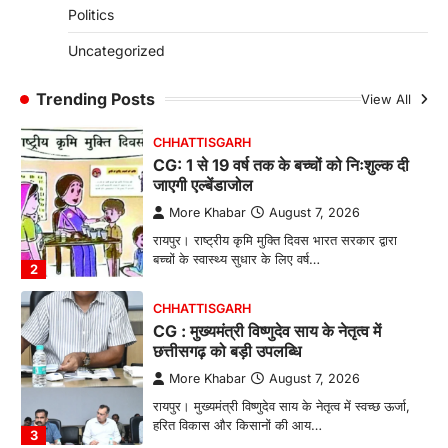
Politics
पालन से बढ़ी आय और मजबूत हुआ आत्मविश्वास
More Khabar
August 7, 2026
Uncategorized
रायपुर। ग्रामीण महिलाओं को आर्थिक रूप से सशक्त
बनाने की दिशा में जिले के नगरी…
Trending Posts
View All
1
CHHATTISGARH
CG: 1 से 19 वर्ष तक के बच्चों को निःशुल्क दी
जाएगी एल्बेंडाजोल
More Khabar
August 7, 2026
रायपुर। राष्ट्रीय कृमि मुक्ति दिवस भारत सरकार द्वारा
बच्चों के स्वास्थ्य सुधार के लिए वर्ष…
2
CHHATTISGARH
CG : मुख्यमंत्री विष्णुदेव साय के नेतृत्व में
छत्तीसगढ़ को बड़ी उपलब्धि
More Khabar
August 7, 2026
रायपुर। मुख्यमंत्री विष्णुदेव साय के नेतृत्व में स्वच्छ ऊर्जा,
हरित विकास और किसानों की आय…
3