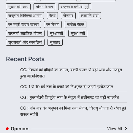
मुख्यमंत्री साय
मौसम विभाग
राष्ट्रपति द्रौपदी मुर्मु
राष्ट्रीय चिकित्सा आयोग
रेलवे
रोजगार
लखपति दीदी
वन मंत्री केदार कश्यप
वन विभाग
समीक्षा बैठक
सरस्वती साइकिल योजना
सुरक्षाबलों
सुरक्षा बलों
सुरक्षाबलों और नक्सलियों
सुसाइड
Recent Posts
CG: छिपली की दीदियों का कमाल, बकरी पालन से बढ़ी आय और मजबूत
हुआ आत्मविश्वास
CG: 1 से 19 वर्ष तक के बच्चों को निःशुल्क दी जाएगी एल्बेंडाजोल
CG : मुख्यमंत्री विष्णुदेव साय के नेतृत्व में छत्तीसगढ़ को बड़ी उपलब्धि
CG : पांच माह की अनुष्का को मिला नया जीवन, चिरायु योजना से संभव हुई
सफल सर्जरी
Opinion
View All