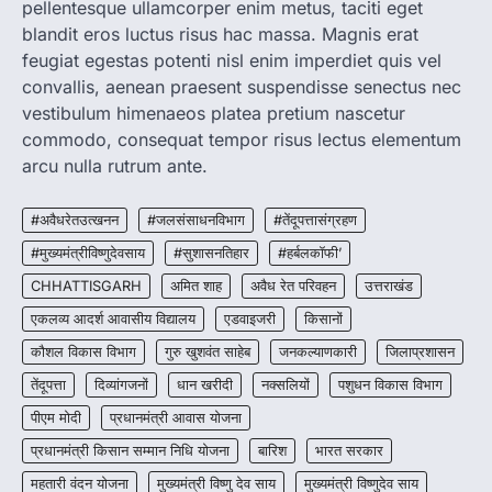
pellentesque ullamcorper enim metus, taciti eget
रायपुर। राष्ट्रीय कृमि मुक्ति दिवस भारत सरकार द्वारा
बच्चों के स्वास्थ्य सुधार के लिए वर्ष…
blandit eros luctus risus hac massa. Magnis erat
2
feugiat egestas potenti nisl enim imperdiet quis vel
convallis, aenean praesent suspendisse senectus nec
CHHATTISGARH
CG : मुख्यमंत्री विष्णुदेव साय के नेतृत्व में
vestibulum himenaeos platea pretium nascetur
छत्तीसगढ़ को बड़ी उपलब्धि
commodo, consequat tempor risus lectus elementum
More Khabar
August 7, 2026
arcu nulla rutrum ante.
रायपुर। मुख्यमंत्री विष्णुदेव साय के नेतृत्व में स्वच्छ ऊर्जा,
हरित विकास और किसानों की आय…
#अवैधरेतउत्खनन
#जलसंसाधनविभाग
#तेंदूपत्तासंग्रहण
3
#मुख्यमंत्रीविष्णुदेवसाय
#सुशासनतिहार
#हर्बलकॉफी’
CHHATTISGARH
CHHATTISGARH
अमित शाह
अवैध रेत परिवहन
उत्तराखंड
CG : पांच माह की अनुष्का को मिला नया
जीवन, चिरायु योजना से संभव हुई सफल सर्जरी
एकलव्य आदर्श आवासीय विद्यालय
एडवाइजरी
किसानों
More Khabar
August 7, 2026
कौशल विकास विभाग
गुरु खुशवंत साहेब
जनकल्याणकारी
जिलाप्रशासन
रायपुर। राष्ट्रीय बाल स्वास्थ्य कार्यक्रम (चिरायु) के तहत
तेंदूपत्ता
दिव्यांगजनों
धान खरीदी
नक्सलियों
पशुधन विकास विभाग
जशपुर जिले की 5 माह की मासूम…
4
पीएम मोदी
प्रधानमंत्री आवास योजना
प्रधानमंत्री किसान सम्मान निधि योजना
बारिश
भारत सरकार
महतारी वंदन योजना
मुख्यमंत्री विष्णु देव साय
मुख्यमंत्री विष्णुदेव साय