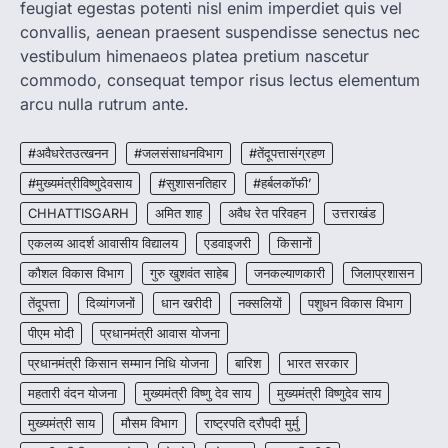
feugiat egestas potenti nisl enim imperdiet quis vel
convallis, aenean praesent suspendisse senectus nec
CHHATTISGARH
CG : मुख्यमंत्री विष्णुदेव साय के नेतृत्व में
vestibulum himenaeos platea pretium nascetur
छत्तीसगढ़ को बड़ी उपलब्धि
commodo, consequat tempor risus lectus elementum
More Khabar
August 7, 2026
arcu nulla rutrum ante.
रायपुर। मुख्यमंत्री विष्णुदेव साय के नेतृत्व में स्वच्छ ऊर्जा,
हरित विकास और किसानों की आय…
#अवैधरेतउत्खनन
#जलसंसाधनविभाग
#तेंदूपत्तासंग्रहण
3
#मुख्यमंत्रीविष्णुदेवसाय
#सुशासनतिहार
#हर्बलकॉफी’
CHHATTISGARH
CHHATTISGARH
अमित शाह
अवैध रेत परिवहन
उत्तराखंड
CG : पांच माह की अनुष्का को मिला नया
जीवन, चिरायु योजना से संभव हुई सफल सर्जरी
एकलव्य आदर्श आवासीय विद्यालय
एडवाइजरी
किसानों
More Khabar
August 7, 2026
कौशल विकास विभाग
गुरु खुशवंत साहेब
जनकल्याणकारी
जिलाप्रशासन
रायपुर। राष्ट्रीय बाल स्वास्थ्य कार्यक्रम (चिरायु) के तहत
तेंदूपत्ता
दिव्यांगजनों
धान खरीदी
नक्सलियों
पशुधन विकास विभाग
जशपुर जिले की 5 माह की मासूम…
4
पीएम मोदी
प्रधानमंत्री आवास योजना
प्रधानमंत्री किसान सम्मान निधि योजना
बारिश
भारत सरकार
महतारी वंदन योजना
मुख्यमंत्री विष्णु देव साय
मुख्यमंत्री विष्णुदेव साय
मुख्यमंत्री साय
मौसम विभाग
राष्ट्रपति द्रौपदी मुर्मु