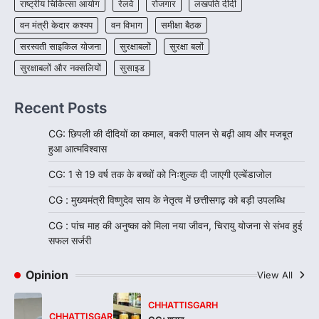
राष्ट्रीय चिकित्सा आयोग
रेलवे
रोजगार
लखपति दीदी
वन मंत्री केदार कश्यप
वन विभाग
समीक्षा बैठक
सरस्वती साइकिल योजना
सुरक्षाबलों
सुरक्षा बलों
सुरक्षाबलों और नक्सलियों
सुसाइड
Recent Posts
CG: छिपली की दीदियों का कमाल, बकरी पालन से बढ़ी आय और मजबूत
हुआ आत्मविश्वास
CG: 1 से 19 वर्ष तक के बच्चों को निःशुल्क दी जाएगी एल्बेंडाजोल
CG : मुख्यमंत्री विष्णुदेव साय के नेतृत्व में छत्तीसगढ़ को बड़ी उपलब्धि
CG : पांच माह की अनुष्का को मिला नया जीवन, चिरायु योजना से संभव हुई
सफल सर्जरी
Opinion
View All
CHHATTISGARH
CHHATTISGARH