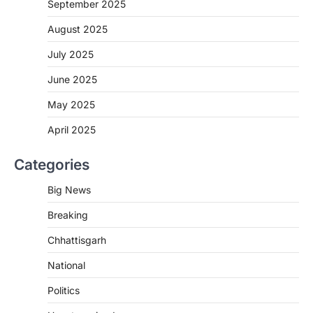
September 2025
2
August 2025
CHHATTISGARH
CG : मुख्यमंत्री विष्णुदेव साय के नेतृत्व में
July 2025
छत्तीसगढ़ को बड़ी उपलब्धि
June 2025
More Khabar
August 7, 2026
रायपुर। मुख्यमंत्री विष्णुदेव साय के नेतृत्व में स्वच्छ ऊर्जा,
May 2025
हरित विकास और किसानों की आय…
3
April 2025
CHHATTISGARH
Categories
CG : पांच माह की अनुष्का को मिला नया
जीवन, चिरायु योजना से संभव हुई सफल सर्जरी
Big News
More Khabar
August 7, 2026
Breaking
रायपुर। राष्ट्रीय बाल स्वास्थ्य कार्यक्रम (चिरायु) के तहत
जशपुर जिले की 5 माह की मासूम…
4
Chhattisgarh
CHHATTISGARH
National
CG: छिपली की दीदियों का कमाल, बकरी
Politics
पालन से बढ़ी आय और मजबूत हुआ आत्मविश्वास
More Khabar
August 7, 2026