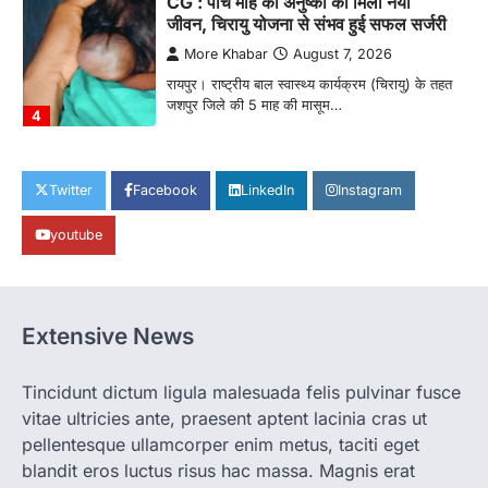
CG : पांच माह की अनुष्का को मिला नया
जीवन, चिरायु योजना से संभव हुई सफल सर्जरी
More Khabar
August 7, 2026
रायपुर। राष्ट्रीय बाल स्वास्थ्य कार्यक्रम (चिरायु) के तहत
जशपुर जिले की 5 माह की मासूम…
4
CHHATTISGARH
CG: छिपली की दीदियों का कमाल, बकरी
Twitter
Facebook
LinkedIn
Instagram
पालन से बढ़ी आय और मजबूत हुआ आत्मविश्वास
youtube
More Khabar
August 7, 2026
रायपुर। ग्रामीण महिलाओं को आर्थिक रूप से सशक्त
बनाने की दिशा में जिले के नगरी…
1
Extensive News
CHHATTISGARH
CG: 1 से 19 वर्ष तक के बच्चों को निःशुल्क दी
जाएगी एल्बेंडाजोल
Tincidunt dictum ligula malesuada felis pulvinar fusce
vitae ultricies ante, praesent aptent lacinia cras ut
More Khabar
August 7, 2026
pellentesque ullamcorper enim metus, taciti eget
रायपुर। राष्ट्रीय कृमि मुक्ति दिवस भारत सरकार द्वारा
बच्चों के स्वास्थ्य सुधार के लिए वर्ष…
blandit eros luctus risus hac massa. Magnis erat
2