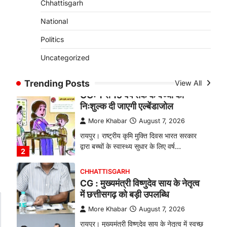
Chhattisgarh
बकरी पालन से बढ़ी आय और मजबूत
हुआ आत्मविश्वास
National
More Khabar
August 7, 2026
Politics
रायपुर। ग्रामीण महिलाओं को आर्थिक रूप से
Uncategorized
सशक्त बनाने की दिशा में जिले के नगरी…
1
Trending Posts
View All
CHHATTISGARH
CG: 1 से 19 वर्ष तक के बच्चों को
निःशुल्क दी जाएगी एल्बेंडाजोल
More Khabar
August 7, 2026
रायपुर। राष्ट्रीय कृमि मुक्ति दिवस भारत सरकार
द्वारा बच्चों के स्वास्थ्य सुधार के लिए वर्ष…
2
CHHATTISGARH
CG : मुख्यमंत्री विष्णुदेव साय के नेतृत्व
में छत्तीसगढ़ को बड़ी उपलब्धि
More Khabar
August 7, 2026
रायपुर। मुख्यमंत्री विष्णुदेव साय के नेतृत्व में स्वच्छ