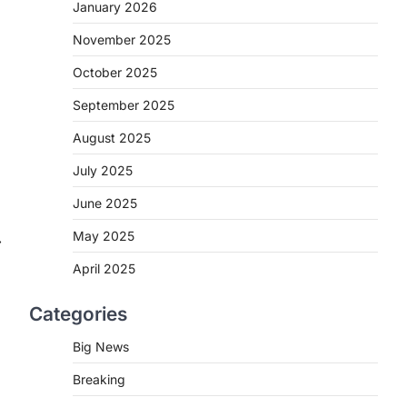
2
January 2026
November 2025
CHHATTISGARH
CG : मुख्यमंत्री विष्णुदेव साय के नेतृत्व
October 2025
में छत्तीसगढ़ को बड़ी उपलब्धि
September 2025
More Khabar
August 7, 2026
रायपुर। मुख्यमंत्री विष्णुदेव साय के नेतृत्व में स्वच्छ
August 2025
ऊर्जा, हरित विकास और किसानों की आय…
3
July 2025
CHHATTISGARH
June 2025
CG : पांच माह की अनुष्का को मिला नया
May 2025
⟶
जीवन, चिरायु योजना से संभव हुई सफल
सर्जरी
April 2025
More Khabar
August 7, 2026
Categories
रायपुर। राष्ट्रीय बाल स्वास्थ्य कार्यक्रम (चिरायु)
के तहत जशपुर जिले की 5 माह की मासूम…
4
Big News
Breaking
CHHATTISGARH
CG: छिपली की दीदियों का कमाल,