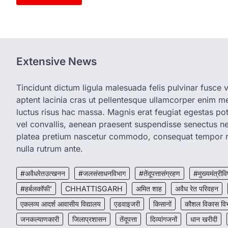
Extensive News
Tincidunt dictum ligula malesuada felis pulvinar fusce vi
aptent lacinia cras ut pellentesque ullamcorper enim met
luctus risus hac massa. Magnis erat feugiat egestas pot
vel convallis, aenean praesent suspendisse senectus 
platea pretium nascetur commodo, consequat tempor r
nulla rutrum ante.
#अवैधरेतउत्खनन
#जलसंसाधनविभाग
#तेंदूपत्तासंग्रहण
#मुख्यमंत्रीवि
#हर्बलकॉफी’
CHHATTISGARH
अमित शाह
अवैध रेत परिवहन
एकलव्य आदर्श आवासीय विद्यालय
एडवाइजरी
किसानों
कौशल विकास वि
जनकल्याणकारी
जिलाप्रशासन
तेंदूपत्ता
दिव्यांगजनों
धान खरीदी