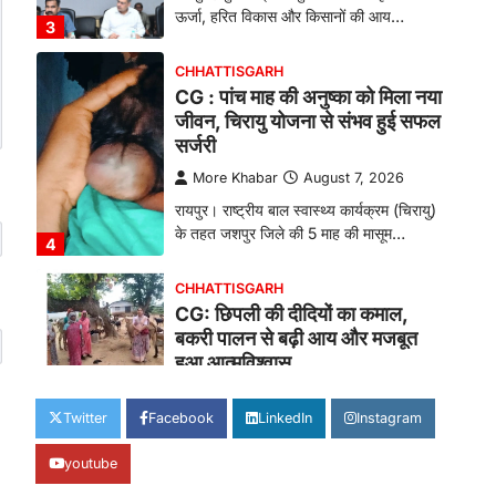
ऊर्जा, हरित विकास और किसानों की आय…
3
CHHATTISGARH
CG : पांच माह की अनुष्का को मिला नया
जीवन, चिरायु योजना से संभव हुई सफल
सर्जरी
More Khabar
August 7, 2026
रायपुर। राष्ट्रीय बाल स्वास्थ्य कार्यक्रम (चिरायु)
के तहत जशपुर जिले की 5 माह की मासूम…
4
CHHATTISGARH
CG: छिपली की दीदियों का कमाल,
बकरी पालन से बढ़ी आय और मजबूत
हुआ आत्मविश्वास
More Khabar
August 7, 2026
Twitter
Facebook
LinkedIn
Instagram
रायपुर। ग्रामीण महिलाओं को आर्थिक रूप से
सशक्त बनाने की दिशा में जिले के नगरी…
1
youtube