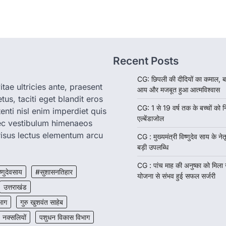
Recent Posts
CG: छिपली की दीदियों का कमाल, ब
tae ultricies ante, praesent
आय और मजबूत हुआ आत्मविश्वास
us, taciti eget blandit eros
CG: 1 से 19 वर्ष तक के बच्चों को न
enti nisl enim imperdiet quis
एल्बेंडाजोल
nec vestibulum himenaeos
isus lectus elementum arcu
CG : मुख्यमंत्री विष्णुदेव साय के नेतृ
बड़ी उपलब्धि
CG : पांच माह की अनुष्का को मिला
ष्णुदेवसाय
#सुशासनतिहार
योजना से संभव हुई सफल सर्जरी
उत्तराखंड
भाग
गुरु खुशवंत साहेब
नक्सलियों
पशुधन विकास विभाग