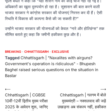
भूपेश बघेल ने कहा कि “यहां शासन नाम की कोई चीज नहीं रह गई है।
अधिकारों का खुला दुरुपयोग हो रहा है। सुशासन की बात करने वाली
भाजपा सरकार ने कांग्रेस सरकार की योजनाएं निरस्त कर दी हैं। ऐसी
स्थिति में विकास की कल्पना कैसे की जा सकती है?”
उन्होंने भाजपा सरकार की योजनाओं को केवल “नारे और होल्डिंग्स” तक
सीमित बताते हुए कहा कि जमीनी हकीकत कुछ और है।
BREAKING
CHHATTISGARH
EXCLUSIVE
Tagged
Chhattisgarh | "Naxalites with airguns?
Government's operation is ridiculous" - Bhupesh
Baghel raised serious questions on the situation in
Bastar
Post
⟵
⟶
Chhattisgarh | CGBSE
Chhattisgarh | गलगम में बोले
navigation
10वीं-12वीं द्वितीय मुख्य परीक्षा
मुख्यमंत्री – नक्सलवाद की जड़ें
2025 के आवेदन शुरू, जानिए
उखाड़ना अब संकल्प नहीं, हकीकत