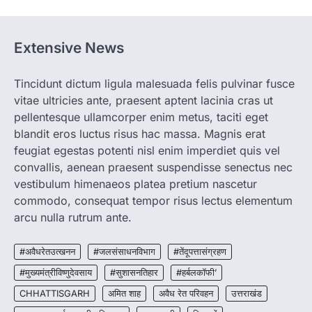
रायपुर। ग्रामीण महिलाओं को आर्थिक रूप से सशक्त
बनाने की दिशा में जिले के नगरी…
1
Extensive News
CHHATTISGARH
CG: 1 से 19 वर्ष तक के बच्चों को निःशुल्क दी
जाएगी एल्बेंडाजोल
Tincidunt dictum ligula malesuada felis pulvinar fusce
vitae ultricies ante, praesent aptent lacinia cras ut
More Khabar
August 7, 2026
pellentesque ullamcorper enim metus, taciti eget
रायपुर। राष्ट्रीय कृमि मुक्ति दिवस भारत सरकार द्वारा
बच्चों के स्वास्थ्य सुधार के लिए वर्ष…
blandit eros luctus risus hac massa. Magnis erat
2
feugiat egestas potenti nisl enim imperdiet quis vel
convallis, aenean praesent suspendisse senectus nec
CHHATTISGARH
CG : मुख्यमंत्री विष्णुदेव साय के नेतृत्व में
vestibulum himenaeos platea pretium nascetur
छत्तीसगढ़ को बड़ी उपलब्धि
commodo, consequat tempor risus lectus elementum
More Khabar
August 7, 2026
arcu nulla rutrum ante.
रायपुर। मुख्यमंत्री विष्णुदेव साय के नेतृत्व में स्वच्छ ऊर्जा,
हरित विकास और किसानों की आय…
#अवैधरेतउत्खनन
#जलसंसाधनविभाग
#तेंदूपत्तासंग्रहण
3
#मुख्यमंत्रीविष्णुदेवसाय
#सुशासनतिहार
#हर्बलकॉफी’
CHHATTISGARH
CHHATTISGARH
अमित शाह
अवैध रेत परिवहन
उत्तराखंड
CG : पांच माह की अनुष्का को मिला नया
जीवन, चिरायु योजना से संभव हुई सफल सर्जरी