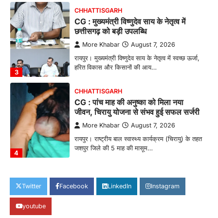
CHHATTISGARH
CG : मुख्यमंत्री विष्णुदेव साय के नेतृत्व में
छत्तीसगढ़ को बड़ी उपलब्धि
More Khabar
August 7, 2026
रायपुर। मुख्यमंत्री विष्णुदेव साय के नेतृत्व में स्वच्छ ऊर्जा,
हरित विकास और किसानों की आय…
3
CHHATTISGARH
CG : पांच माह की अनुष्का को मिला नया
जीवन, चिरायु योजना से संभव हुई सफल सर्जरी
More Khabar
August 7, 2026
रायपुर। राष्ट्रीय बाल स्वास्थ्य कार्यक्रम (चिरायु) के तहत
जशपुर जिले की 5 माह की मासूम…
4
CHHATTISGARH
CG: छिपली की दीदियों का कमाल, बकरी
Twitter
Facebook
LinkedIn
Instagram
पालन से बढ़ी आय और मजबूत हुआ आत्मविश्वास
youtube
More Khabar
August 7, 2026