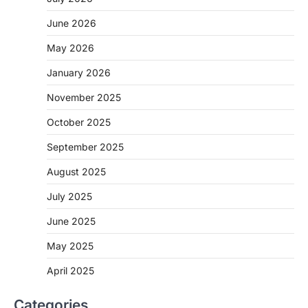
June 2026
May 2026
CHHATTISGARH
January 2026
CG: 1 से 19 वर्ष तक के बच्चों को निःशुल्क दी
जाएगी एल्बेंडाजोल
November 2025
More Khabar
August 7, 2026
October 2025
रायपुर। राष्ट्रीय कृमि मुक्ति दिवस भारत सरकार द्वारा
बच्चों के स्वास्थ्य सुधार के लिए वर्ष…
September 2025
2
August 2025
CHHATTISGARH
CG : मुख्यमंत्री विष्णुदेव साय के नेतृत्व में
July 2025
छत्तीसगढ़ को बड़ी उपलब्धि
June 2025
More Khabar
August 7, 2026
रायपुर। मुख्यमंत्री विष्णुदेव साय के नेतृत्व में स्वच्छ ऊर्जा,
May 2025
हरित विकास और किसानों की आय…
3
April 2025
CHHATTISGARH
Categories
CG : पांच माह की अनुष्का को मिला नया