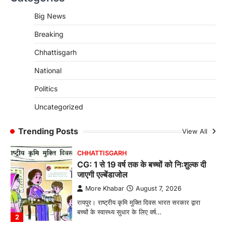
जीवन, चिरायु योजना से संभव हुई सफल सर्जरी
Big News
More Khabar
August 7, 2026
Breaking
रायपुर। राष्ट्रीय बाल स्वास्थ्य कार्यक्रम (चिरायु) के तहत
जशपुर जिले की 5 माह की मासूम…
4
Chhattisgarh
CHHATTISGARH
National
CG: छिपली की दीदियों का कमाल, बकरी
Politics
पालन से बढ़ी आय और मजबूत हुआ आत्मविश्वास
More Khabar
August 7, 2026
Uncategorized
रायपुर। ग्रामीण महिलाओं को आर्थिक रूप से सशक्त
बनाने की दिशा में जिले के नगरी…
Trending Posts
View All
1
CHHATTISGARH
CG: 1 से 19 वर्ष तक के बच्चों को निःशुल्क दी
जाएगी एल्बेंडाजोल
More Khabar
August 7, 2026
रायपुर। राष्ट्रीय कृमि मुक्ति दिवस भारत सरकार द्वारा
बच्चों के स्वास्थ्य सुधार के लिए वर्ष…
2