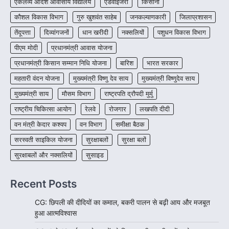
एकलव्य आदर्श आवासीय विद्यालय
एडवाइजरी
किसानों
More Khabar
August 7, 2026
कौशल विकास विभाग
गुरु खुशवंत साहेब
जनकल्याणकारी
जिलाप्रशासन
रायपुर। राष्ट्रीय बाल स्वास्थ्य कार्यक्रम (चिरायु) के तहत
तेंदूपत्ता
दिव्यांगजनों
धान खरीदी
नक्सलियों
पशुधन विकास विभाग
जशपुर जिले की 5 माह की मासूम…
4
पीएम मोदी
प्रधानमंत्री आवास योजना
प्रधानमंत्री किसान सम्मान निधि योजना
बारिश
भारत सरकार
महतारी वंदन योजना
मुख्यमंत्री विष्णु देव साय
मुख्यमंत्री विष्णुदेव साय
मुख्यमंत्री साय
मौसम विभाग
राष्ट्रपति द्रौपदी मुर्मु
राष्ट्रीय चिकित्सा आयोग
रेलवे
रोजगार
लखपति दीदी
वन मंत्री केदार कश्यप
वन विभाग
समीक्षा बैठक
सरस्वती साइकिल योजना
सुरक्षाबलों
सुरक्षा बलों
सुरक्षाबलों और नक्सलियों
सुसाइड
Recent Posts
CG: छिपली की दीदियों का कमाल, बकरी पालन से बढ़ी आय और मजबूत
हुआ आत्मविश्वास