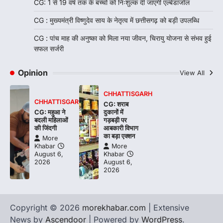
CG: 1 से 19 वर्ष तक के बच्चों को निःशुल्क दी जाएगी एल्बेंडाजोल
CG : मुख्यमंत्री विष्णुदेव साय के नेतृत्व में छत्तीसगढ़ को बड़ी उपलब्धि
CG : पांच माह की अनुष्का को मिला नया जीवन, चिरायु योजना से संभव हुई
सफल सर्जरी
Opinion
View All
CHHATTISGARH
CHHATTISGARH
CG: शराब
CG: महुआ ने
दुकानों में
बदली महिलाओं
गड़बड़ी पर
की जिंदगी
आबकारी विभाग
का बड़ा एक्शन
More
Khabar
More
August 6,
Khabar
2026
August 6,
2026
Copyright © 2026
morekhabar.com
| Extensive
News by
Ascendoor
| Powered by
WordPress
.