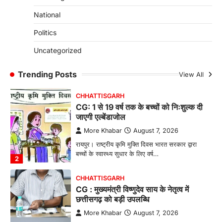
CHHATTISGARH
National
CG: छिपली की दीदियों का कमाल, बकरी
Politics
पालन से बढ़ी आय और मजबूत हुआ आत्मविश्वास
More Khabar
August 7, 2026
Uncategorized
रायपुर। ग्रामीण महिलाओं को आर्थिक रूप से सशक्त
बनाने की दिशा में जिले के नगरी…
Trending Posts
View All
1
CHHATTISGARH
CG: 1 से 19 वर्ष तक के बच्चों को निःशुल्क दी
जाएगी एल्बेंडाजोल
More Khabar
August 7, 2026
रायपुर। राष्ट्रीय कृमि मुक्ति दिवस भारत सरकार द्वारा
बच्चों के स्वास्थ्य सुधार के लिए वर्ष…
2
CHHATTISGARH
CG : मुख्यमंत्री विष्णुदेव साय के नेतृत्व में
छत्तीसगढ़ को बड़ी उपलब्धि
More Khabar
August 7, 2026