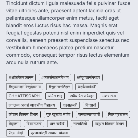
जाएगी एल्बेंडाजोल
Tincidunt dictum ligula malesuada felis pulvinar fusce
vitae ultricies ante, praesent aptent lacinia cras ut
More Khabar
August 7, 2026
pellentesque ullamcorper enim metus, taciti eget
रायपुर। राष्ट्रीय कृमि मुक्ति दिवस भारत सरकार द्वारा
बच्चों के स्वास्थ्य सुधार के लिए वर्ष…
blandit eros luctus risus hac massa. Magnis erat
2
feugiat egestas potenti nisl enim imperdiet quis vel
convallis, aenean praesent suspendisse senectus nec
CHHATTISGARH
CG : मुख्यमंत्री विष्णुदेव साय के नेतृत्व में
vestibulum himenaeos platea pretium nascetur
छत्तीसगढ़ को बड़ी उपलब्धि
commodo, consequat tempor risus lectus elementum
More Khabar
August 7, 2026
arcu nulla rutrum ante.
रायपुर। मुख्यमंत्री विष्णुदेव साय के नेतृत्व में स्वच्छ ऊर्जा,
हरित विकास और किसानों की आय…
#अवैधरेतउत्खनन
#जलसंसाधनविभाग
#तेंदूपत्तासंग्रहण
3
#मुख्यमंत्रीविष्णुदेवसाय
#सुशासनतिहार
#हर्बलकॉफी’
CHHATTISGARH
CHHATTISGARH
अमित शाह
अवैध रेत परिवहन
उत्तराखंड
CG : पांच माह की अनुष्का को मिला नया
जीवन, चिरायु योजना से संभव हुई सफल सर्जरी
एकलव्य आदर्श आवासीय विद्यालय
एडवाइजरी
किसानों
More Khabar
August 7, 2026
कौशल विकास विभाग
गुरु खुशवंत साहेब
जनकल्याणकारी
जिलाप्रशासन
रायपुर। राष्ट्रीय बाल स्वास्थ्य कार्यक्रम (चिरायु) के तहत
तेंदूपत्ता
दिव्यांगजनों
धान खरीदी
नक्सलियों
पशुधन विकास विभाग
जशपुर जिले की 5 माह की मासूम…
4
पीएम मोदी
प्रधानमंत्री आवास योजना