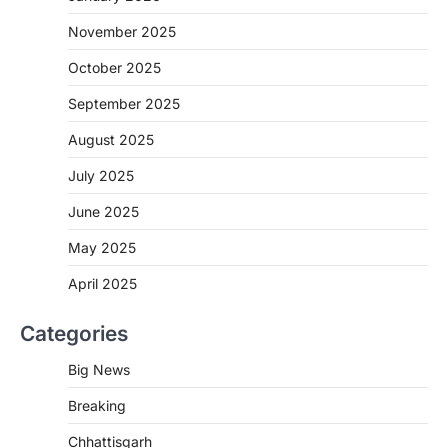
जाएगी एल्बेंडाजोल
November 2025
More Khabar
August 7, 2026
October 2025
रायपुर। राष्ट्रीय कृमि मुक्ति दिवस भारत सरकार द्वारा
बच्चों के स्वास्थ्य सुधार के लिए वर्ष…
September 2025
2
August 2025
CHHATTISGARH
CG : मुख्यमंत्री विष्णुदेव साय के नेतृत्व में
July 2025
छत्तीसगढ़ को बड़ी उपलब्धि
June 2025
More Khabar
August 7, 2026
रायपुर। मुख्यमंत्री विष्णुदेव साय के नेतृत्व में स्वच्छ ऊर्जा,
May 2025
हरित विकास और किसानों की आय…
3
April 2025
CHHATTISGARH
Categories
CG : पांच माह की अनुष्का को मिला नया
जीवन, चिरायु योजना से संभव हुई सफल सर्जरी
Big News
More Khabar
August 7, 2026
Breaking
रायपुर। राष्ट्रीय बाल स्वास्थ्य कार्यक्रम (चिरायु) के तहत
जशपुर जिले की 5 माह की मासूम…
4
Chhattisgarh