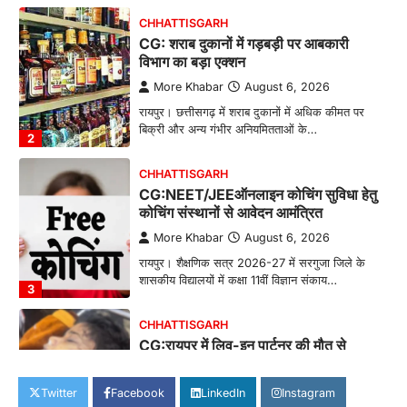
More Khabar
August 6, 2026
रायपुर। छत्तीसगढ़ में शराब दुकानों में अधिक कीमत पर
बिक्री और अन्य गंभीर अनियमितताओं के…
2
CHHATTISGARH
CG:NEET/JEEऑनलाइन कोचिंग सुविधा हेतु
कोचिंग संस्थानों से आवेदन आमंत्रित
More Khabar
August 6, 2026
रायपुर। शैक्षणिक सत्र 2026-27 में सरगुजा जिले के
शासकीय विद्यालयों में कक्षा 11वीं विज्ञान संकाय…
3
CHHATTISGARH
CG:रायपुर में लिव-इन पार्टनर की मौत से
सनसनी, हत्या का शक
More Khabar
August 6, 2026
रायपुर। राजधानी रायपुर से एक सनसनीखेज मामला
सामने आया है। मुजगहन थाना क्षेत्र के बोरियाकला…
4
Twitter
Facebook
LinkedIn
Instagram
CHHATTISGARH