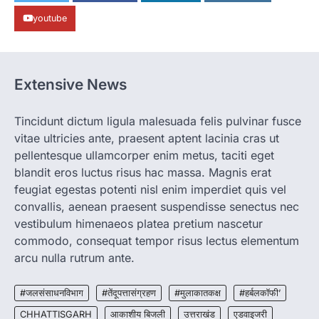
CG: महुआ ने बदली महिलाओं की जिंदगी
youtube
More Khabar
August 6, 2026
जनजातीय कार्य मंत्रालय और ट्राइफेड की एक पहल है,
जिसे 2018 में शुरू किया गया…
1
Extensive News
CHHATTISGARH
CG: शराब दुकानों में गड़बड़ी पर आबकारी
Tincidunt dictum ligula malesuada felis pulvinar fusce
विभाग का बड़ा एक्शन
vitae ultricies ante, praesent aptent lacinia cras ut
More Khabar
August 6, 2026
pellentesque ullamcorper enim metus, taciti eget
रायपुर। छत्तीसगढ़ में शराब दुकानों में अधिक कीमत पर
blandit eros luctus risus hac massa. Magnis erat
बिक्री और अन्य गंभीर अनियमितताओं के…
2
feugiat egestas potenti nisl enim imperdiet quis vel
convallis, aenean praesent suspendisse senectus nec
CHHATTISGARH
vestibulum himenaeos platea pretium nascetur
CG:NEET/JEEऑनलाइन कोचिंग सुविधा हेतु
commodo, consequat tempor risus lectus elementum
कोचिंग संस्थानों से आवेदन आमंत्रित
arcu nulla rutrum ante.
More Khabar
August 6, 2026
रायपुर। शैक्षणिक सत्र 2026-27 में सरगुजा जिले के
#जलसंसाधनविभाग
#तेंदूपत्तासंग्रहण
#मुलाकातकक्ष
#हर्बलकॉफी’
शासकीय विद्यालयों में कक्षा 11वीं विज्ञान संकाय…
3
CHHATTISGARH
आकाशीय बिजली
उत्तराखंड
एडवाइजरी