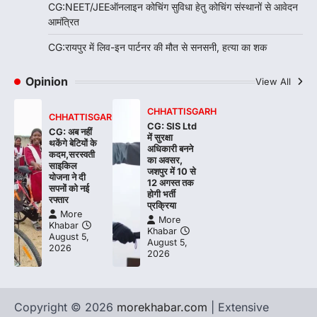
CG:NEET/JEEऑनलाइन कोचिंग सुविधा हेतु कोचिंग संस्थानों से आवेदन
आमंत्रित
CG:रायपुर में लिव-इन पार्टनर की मौत से सनसनी, हत्या का शक
Opinion
View All
CHHATTISGARH
CHHATTISGARH
CG: SIS Ltd
CG: अब नहीं
में सुरक्षा
थकेंगे बेटियों के
अधिकारी बनने
कदम,सरस्वती
का अवसर,
साइकिल
जशपुर में 10 से
योजना ने दी
12 अगस्त तक
सपनों को नई
होगी भर्ती
रफ्तार
प्रक्रिया
More
More
Khabar
Khabar
August 5,
August 5,
2026
2026
Copyright © 2026
morekhabar.com
| Extensive