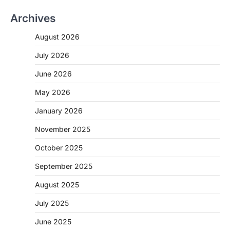
Archives
August 2026
July 2026
June 2026
May 2026
CHHATTISGARH
CG: शराब दुकानों में गड़बड़ी पर आबकारी
January 2026
विभाग का बड़ा एक्शन
November 2025
More Khabar
August 6, 2026
October 2025
रायपुर। छत्तीसगढ़ में शराब दुकानों में अधिक कीमत पर
बिक्री और अन्य गंभीर अनियमितताओं के…
2
September 2025
August 2025
CHHATTISGARH
CG:NEET/JEEऑनलाइन कोचिंग सुविधा हेतु
July 2025
कोचिंग संस्थानों से आवेदन आमंत्रित
More Khabar
August 6, 2026
June 2025