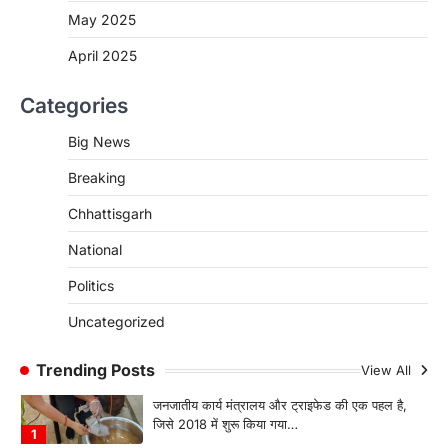
रायपुर। शैक्षणिक सत्र 2026-27 में सरगुजा जिले के
May 2025
शासकीय विद्यालयों में कक्षा 11वीं विज्ञान संकाय…
3
April 2025
CHHATTISGARH
CG:रायपुर में लिव-इन पार्टनर की मौत से
Categories
सनसनी, हत्या का शक
Big News
More Khabar
August 6, 2026
रायपुर। राजधानी रायपुर से एक सनसनीखेज मामला
Breaking
सामने आया है। मुजगहन थाना क्षेत्र के बोरियाकला…
4
Chhattisgarh
CHHATTISGARH
National
CG: महुआ ने बदली महिलाओं की जिंदगी
Politics
More Khabar
August 6, 2026
जनजातीय कार्य मंत्रालय और ट्राइफेड की एक पहल है,
Uncategorized
जिसे 2018 में शुरू किया गया…
1
Trending Posts
View All
CHHATTISGARH
CG: शराब दुकानों में गड़बड़ी पर आबकारी
विभाग का बड़ा एक्शन