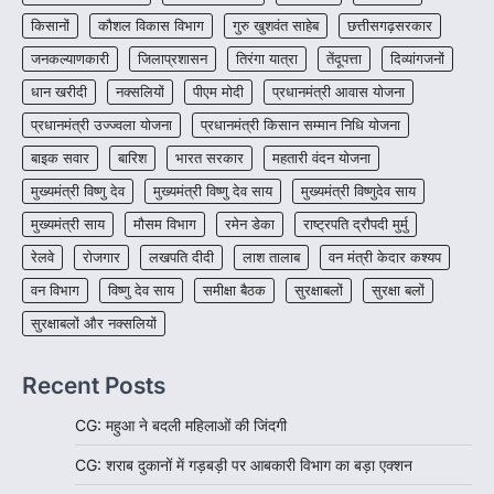
CHHATTISGARH
किसानों
कौशल विकास विभाग
गुरु खुशवंत साहेब
छत्तीसगढ़सरकार
CG:रायपुर में लिव-इन पार्टनर की मौत से
जनकल्याणकारी
जिलाप्रशासन
तिरंगा यात्रा
तेंदूपत्ता
दिव्यांगजनों
सनसनी, हत्या का शक
धान खरीदी
नक्सलियों
पीएम मोदी
प्रधानमंत्री आवास योजना
More Khabar
August 6, 2026
प्रधानमंत्री उज्ज्वला योजना
प्रधानमंत्री किसान सम्मान निधि योजना
रायपुर। राजधानी रायपुर से एक सनसनीखेज मामला
सामने आया है। मुजगहन थाना क्षेत्र के बोरियाकला…
बाइक सवार
बारिश
भारत सरकार
महतारी वंदन योजना
4
मुख्यमंत्री विष्णु देव
मुख्यमंत्री विष्णु देव साय
मुख्यमंत्री विष्णुदेव साय
मुख्यमंत्री साय
मौसम विभाग
रमेन डेका
राष्ट्रपति द्रौपदी मुर्मु
रेलवे
रोजगार
लखपति दीदी
लाश तालाब
वन मंत्री केदार कश्यप
वन विभाग
विष्णु देव साय
समीक्षा बैठक
सुरक्षाबलों
सुरक्षा बलों
सुरक्षाबलों और नक्सलियों
Recent Posts
CG: महुआ ने बदली महिलाओं की जिंदगी
CG: शराब दुकानों में गड़बड़ी पर आबकारी विभाग का बड़ा एक्शन