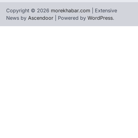
Copyright © 2026
morekhabar.com
| Extensive
News by
Ascendoor
| Powered by
WordPress
.