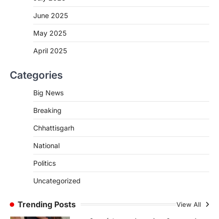
2
June 2025
CHHATTISGARH
CG:NEET/JEEऑनलाइन कोचिंग सुविधा हेतु
May 2025
कोचिंग संस्थानों से आवेदन आमंत्रित
April 2025
More Khabar
August 6, 2026
रायपुर। शैक्षणिक सत्र 2026-27 में सरगुजा जिले के
Categories
शासकीय विद्यालयों में कक्षा 11वीं विज्ञान संकाय…
3
Big News
CHHATTISGARH
Breaking
CG:रायपुर में लिव-इन पार्टनर की मौत से
सनसनी, हत्या का शक
Chhattisgarh
More Khabar
August 6, 2026
National
रायपुर। राजधानी रायपुर से एक सनसनीखेज मामला
सामने आया है। मुजगहन थाना क्षेत्र के बोरियाकला…
Politics
4
Uncategorized
CHHATTISGARH
CG: महुआ ने बदली महिलाओं की जिंदगी
Trending Posts
View All
More Khabar
August 6, 2026