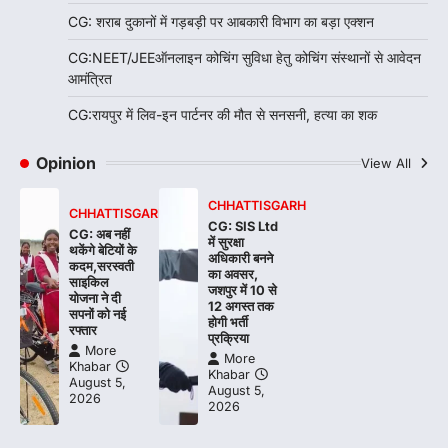
CG: शराब दुकानों में गड़बड़ी पर आबकारी विभाग का बड़ा एक्शन
CG:NEET/JEEऑनलाइन कोचिंग सुविधा हेतु कोचिंग संस्थानों से आवेदन
आमंत्रित
CG:रायपुर में लिव-इन पार्टनर की मौत से सनसनी, हत्या का शक
Opinion
View All
CHHATTISGARH
CHHATTISGARH
CG: SIS Ltd
CG: अब नहीं
में सुरक्षा
थकेंगे बेटियों के
अधिकारी बनने
कदम,सरस्वती
का अवसर,
साइकिल
जशपुर में 10 से
योजना ने दी
12 अगस्त तक
सपनों को नई
होगी भर्ती
रफ्तार
प्रक्रिया
More
More
Khabar
Khabar
August 5,
August 5,
2026
2026