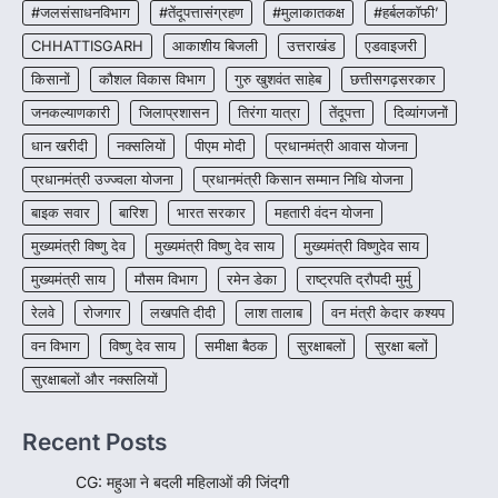
CG:NEET/JEEऑनलाइन कोचिंग सुविधा हेतु
#जलसंसाधनविभाग
#तेंदूपत्तासंग्रहण
#मुलाकातकक्ष
#हर्बलकॉफी’
कोचिंग संस्थानों से आवेदन आमंत्रित
CHHATTISGARH
आकाशीय बिजली
उत्तराखंड
एडवाइजरी
More Khabar
August 6, 2026
किसानों
कौशल विकास विभाग
गुरु खुशवंत साहेब
छत्तीसगढ़सरकार
रायपुर। शैक्षणिक सत्र 2026-27 में सरगुजा जिले के
जनकल्याणकारी
जिलाप्रशासन
तिरंगा यात्रा
तेंदूपत्ता
दिव्यांगजनों
शासकीय विद्यालयों में कक्षा 11वीं विज्ञान संकाय…
3
धान खरीदी
नक्सलियों
पीएम मोदी
प्रधानमंत्री आवास योजना
CHHATTISGARH
प्रधानमंत्री उज्ज्वला योजना
प्रधानमंत्री किसान सम्मान निधि योजना
CG:रायपुर में लिव-इन पार्टनर की मौत से
बाइक सवार
बारिश
भारत सरकार
महतारी वंदन योजना
सनसनी, हत्या का शक
मुख्यमंत्री विष्णु देव
मुख्यमंत्री विष्णु देव साय
मुख्यमंत्री विष्णुदेव साय
More Khabar
August 6, 2026
मुख्यमंत्री साय
मौसम विभाग
रायपुर। राजधानी रायपुर से एक सनसनीखेज मामला
रमेन डेका
राष्ट्रपति द्रौपदी मुर्मु
सामने आया है। मुजगहन थाना क्षेत्र के बोरियाकला…
4
रेलवे
रोजगार
लखपति दीदी
लाश तालाब
वन मंत्री केदार कश्यप
वन विभाग
विष्णु देव साय
समीक्षा बैठक
सुरक्षाबलों
सुरक्षा बलों
सुरक्षाबलों और नक्सलियों
Recent Posts
CG: महुआ ने बदली महिलाओं की जिंदगी