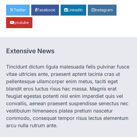
More Khabar
August 6, 2026
Twitter
Facebook
LinkedIn
Instagram
रायपुर। राजधानी रायपुर से एक सनसनीखेज मामला
youtube
सामने आया है। मुजगहन थाना क्षेत्र के बोरियाकला…
4
CHHATTISGARH
CG: महुआ ने बदली महिलाओं की जिंदगी
Extensive News
More Khabar
August 6, 2026
जनजातीय कार्य मंत्रालय और ट्राइफेड की एक पहल है,
Tincidunt dictum ligula malesuada felis pulvinar fusce
जिसे 2018 में शुरू किया गया…
1
vitae ultricies ante, praesent aptent lacinia cras ut
pellentesque ullamcorper enim metus, taciti eget
CHHATTISGARH
blandit eros luctus risus hac massa. Magnis erat
CG: शराब दुकानों में गड़बड़ी पर आबकारी
विभाग का बड़ा एक्शन
feugiat egestas potenti nisl enim imperdiet quis vel
convallis, aenean praesent suspendisse senectus nec
More Khabar
August 6, 2026
vestibulum himenaeos platea pretium nascetur
रायपुर। छत्तीसगढ़ में शराब दुकानों में अधिक कीमत पर
commodo, consequat tempor risus lectus elementum
बिक्री और अन्य गंभीर अनियमितताओं के…
2
arcu nulla rutrum ante.
CHHATTISGARH