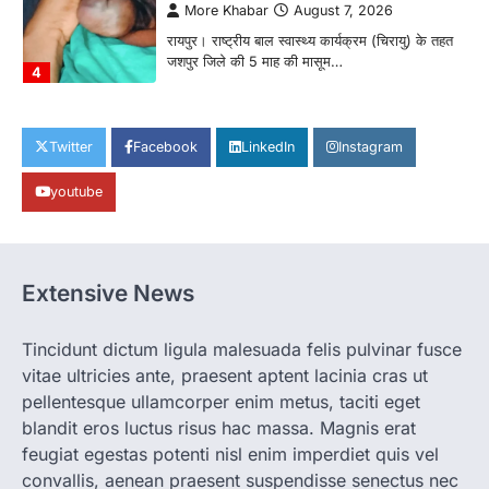
More Khabar
August 7, 2026
रायपुर। राष्ट्रीय बाल स्वास्थ्य कार्यक्रम (चिरायु) के तहत
जशपुर जिले की 5 माह की मासूम…
4
CHHATTISGARH
CG: छिपली की दीदियों का कमाल, बकरी
Twitter
Facebook
LinkedIn
Instagram
पालन से बढ़ी आय और मजबूत हुआ आत्मविश्वास
youtube
More Khabar
August 7, 2026
रायपुर। ग्रामीण महिलाओं को आर्थिक रूप से सशक्त
बनाने की दिशा में जिले के नगरी…
1
Extensive News
CHHATTISGARH
CG: 1 से 19 वर्ष तक के बच्चों को निःशुल्क दी
जाएगी एल्बेंडाजोल
Tincidunt dictum ligula malesuada felis pulvinar fusce
vitae ultricies ante, praesent aptent lacinia cras ut
More Khabar
August 7, 2026
pellentesque ullamcorper enim metus, taciti eget
रायपुर। राष्ट्रीय कृमि मुक्ति दिवस भारत सरकार द्वारा
बच्चों के स्वास्थ्य सुधार के लिए वर्ष…
blandit eros luctus risus hac massa. Magnis erat
2
feugiat egestas potenti nisl enim imperdiet quis vel
convallis, aenean praesent suspendisse senectus nec
CHHATTISGARH