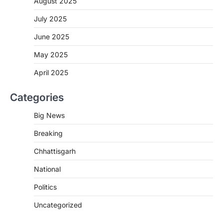
August 2025
CHHATTISGARH
CG : मुख्यमंत्री विष्णुदेव साय के नेतृत्व में
July 2025
छत्तीसगढ़ को बड़ी उपलब्धि
June 2025
More Khabar
August 7, 2026
रायपुर। मुख्यमंत्री विष्णुदेव साय के नेतृत्व में स्वच्छ ऊर्जा,
May 2025
हरित विकास और किसानों की आय…
3
April 2025
CHHATTISGARH
Categories
CG : पांच माह की अनुष्का को मिला नया
जीवन, चिरायु योजना से संभव हुई सफल सर्जरी
Big News
More Khabar
August 7, 2026
Breaking
रायपुर। राष्ट्रीय बाल स्वास्थ्य कार्यक्रम (चिरायु) के तहत
जशपुर जिले की 5 माह की मासूम…
4
Chhattisgarh
CHHATTISGARH
National
CG: छिपली की दीदियों का कमाल, बकरी
Politics
पालन से बढ़ी आय और मजबूत हुआ आत्मविश्वास
More Khabar
August 7, 2026
Uncategorized
रायपुर। ग्रामीण महिलाओं को आर्थिक रूप से सशक्त