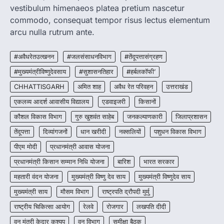
CG : मुख्यमंत्री विष्णुदेव साय के नेतृत्व में
vestibulum himenaeos platea pretium nascetur
छत्तीसगढ़ को बड़ी उपलब्धि
commodo, consequat tempor risus lectus elementum
More Khabar
August 7, 2026
arcu nulla rutrum ante.
रायपुर। मुख्यमंत्री विष्णुदेव साय के नेतृत्व में स्वच्छ ऊर्जा,
हरित विकास और किसानों की आय…
#अवैधरेतउत्खनन
#जलसंसाधनविभाग
#तेंदूपत्तासंग्रहण
3
#मुख्यमंत्रीविष्णुदेवसाय
#सुशासनतिहार
#हर्बलकॉफी’
CHHATTISGARH
CHHATTISGARH
अमित शाह
अवैध रेत परिवहन
उत्तराखंड
CG : पांच माह की अनुष्का को मिला नया
जीवन, चिरायु योजना से संभव हुई सफल सर्जरी
एकलव्य आदर्श आवासीय विद्यालय
एडवाइजरी
किसानों
More Khabar
August 7, 2026
कौशल विकास विभाग
गुरु खुशवंत साहेब
जनकल्याणकारी
जिलाप्रशासन
रायपुर। राष्ट्रीय बाल स्वास्थ्य कार्यक्रम (चिरायु) के तहत
तेंदूपत्ता
दिव्यांगजनों
धान खरीदी
नक्सलियों
पशुधन विकास विभाग
जशपुर जिले की 5 माह की मासूम…
4
पीएम मोदी
प्रधानमंत्री आवास योजना
प्रधानमंत्री किसान सम्मान निधि योजना
बारिश
भारत सरकार
महतारी वंदन योजना
मुख्यमंत्री विष्णु देव साय
मुख्यमंत्री विष्णुदेव साय
मुख्यमंत्री साय
मौसम विभाग
राष्ट्रपति द्रौपदी मुर्मु
राष्ट्रीय चिकित्सा आयोग
रेलवे
रोजगार
लखपति दीदी
वन मंत्री केदार कश्यप
वन विभाग
समीक्षा बैठक