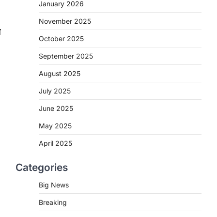
2
January 2026
November 2025
CHHATTISGARH
त
CG : मुख्यमंत्री विष्णुदेव साय के नेतृत्व
October 2025
में छत्तीसगढ़ को बड़ी उपलब्धि
September 2025
More Khabar
August 7, 2026
रायपुर। मुख्यमंत्री विष्णुदेव साय के नेतृत्व में स्वच्छ
August 2025
ऊर्जा, हरित विकास और किसानों की आय…
3
July 2025
CHHATTISGARH
June 2025
CG : पांच माह की अनुष्का को मिला नया
May 2025
जीवन, चिरायु योजना से संभव हुई सफल
सर्जरी
April 2025
More Khabar
August 7, 2026
Categories
रायपुर। राष्ट्रीय बाल स्वास्थ्य कार्यक्रम (चिरायु)
के तहत जशपुर जिले की 5 माह की मासूम…
4
Big News
Breaking
CHHATTISGARH
CG: छिपली की दीदियों का कमाल,