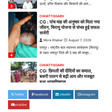
ऊर्जा, हरित विकास और किसानों की आय…
3
CHHATTISGARH
CG : पांच माह की अनुष्का को मिला नया
जीवन, चिरायु योजना से संभव हुई सफल
सर्जरी
More Khabar
August 7, 2026
रायपुर। राष्ट्रीय बाल स्वास्थ्य कार्यक्रम (चिरायु)
के तहत जशपुर जिले की 5 माह की मासूम…
4
CHHATTISGARH
CG: छिपली की दीदियों का कमाल,
बकरी पालन से बढ़ी आय और मजबूत
हुआ आत्मविश्वास
More Khabar
August 7, 2026
Twitter
Facebook
LinkedIn
Instagram
रायपुर। ग्रामीण महिलाओं को आर्थिक रूप से
सशक्त बनाने की दिशा में जिले के नगरी…
1
youtube