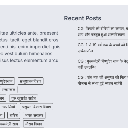
Recent Posts
CG: छिपली की दीदियों का कमाल, ब
tae ultricies ante, praesent
आय और मजबूत हुआ आत्मविश्वास
us, taciti eget blandit eros
CG: 1 से 19 वर्ष तक के बच्चों को न
enti nisl enim imperdiet quis
एल्बेंडाजोल
nec vestibulum himenaeos
isus lectus elementum arcu
CG : मुख्यमंत्री विष्णुदेव साय के नेतृ
बड़ी उपलब्धि
CG : पांच माह की अनुष्का को मिला
ष्णुदेवसाय
#सुशासनतिहार
योजना से संभव हुई सफल सर्जरी
उत्तराखंड
भाग
गुरु खुशवंत साहेब
नक्सलियों
पशुधन विकास विभाग
ना
बारिश
भारत सरकार
ुख्यमंत्री साय
मौसम विभाग