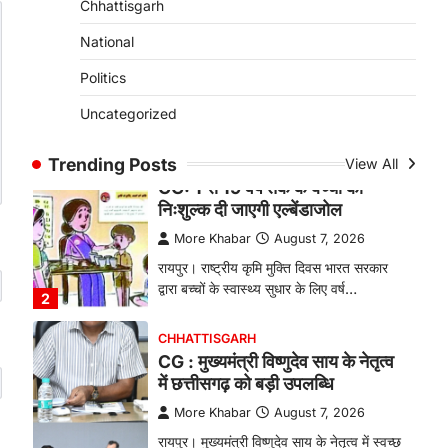
Chhattisgarh
बकरी पालन से बढ़ी आय और मजबूत
हुआ आत्मविश्वास
National
More Khabar
August 7, 2026
Politics
रायपुर। ग्रामीण महिलाओं को आर्थिक रूप से
Uncategorized
सशक्त बनाने की दिशा में जिले के नगरी…
1
Trending Posts
View All
CHHATTISGARH
CG: 1 से 19 वर्ष तक के बच्चों को
निःशुल्क दी जाएगी एल्बेंडाजोल
More Khabar
August 7, 2026
रायपुर। राष्ट्रीय कृमि मुक्ति दिवस भारत सरकार
द्वारा बच्चों के स्वास्थ्य सुधार के लिए वर्ष…
2
CHHATTISGARH
CG : मुख्यमंत्री विष्णुदेव साय के नेतृत्व
में छत्तीसगढ़ को बड़ी उपलब्धि
More Khabar
August 7, 2026
रायपुर। मुख्यमंत्री विष्णुदेव साय के नेतृत्व में स्वच्छ