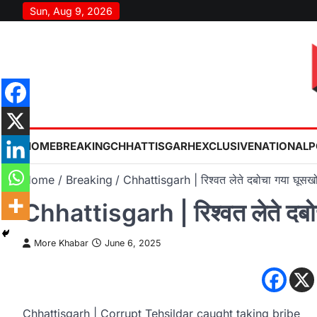
Skip
Sun, Aug 9, 2026
to
content
HOME
BREAKING
CHHATTISGARH
EXCLUSIVE
NATIONAL
P
Home
Breaking
Chhattisgarh | रिश्वत लेते दबोचा गया घूस
Chhattisgarh | रिश्वत लेते दब
More Khabar
June 6, 2025
Chhattisgarh | Corrupt Tehsildar caught taking bribe