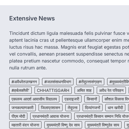
Extensive News
Tincidunt dictum ligula malesuada felis pulvinar fusce vi
aptent lacinia cras ut pellentesque ullamcorper enim met
luctus risus hac massa. Magnis erat feugiat egestas pot
vel convallis, aenean praesent suspendisse senectus 
platea pretium nascetur commodo, consequat tempor r
nulla rutrum ante.
#अवैधरेतउत्खनन
#जलसंसाधनविभाग
#तेंदूपत्तासंग्रहण
#मुख्यमंत्रीवि
#हर्बलकॉफी’
CHHATTISGARH
अमित शाह
अवैध रेत परिवहन
एकलव्य आदर्श आवासीय विद्यालय
एडवाइजरी
किसानों
कौशल विकास वि
जनकल्याणकारी
जिलाप्रशासन
तेंदूपत्ता
दिव्यांगजनों
धान खरीदी
पीएम मोदी
प्रधानमंत्री आवास योजना
प्रधानमंत्री किसान सम्मान निधि योज
महतारी वंदन योजना
मुख्यमंत्री विष्णु देव साय
मुख्यमंत्री विष्णुदेव साय
म