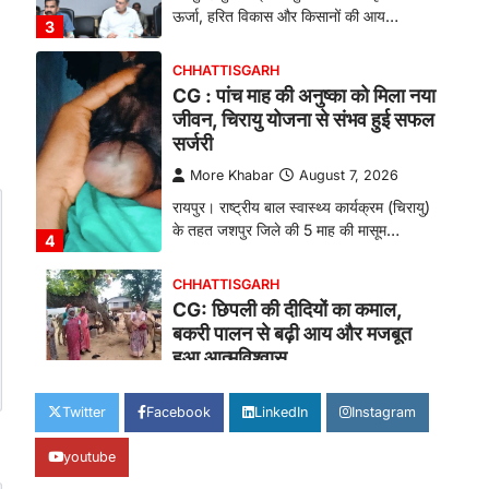
ऊर्जा, हरित विकास और किसानों की आय…
3
CHHATTISGARH
CG : पांच माह की अनुष्का को मिला नया
जीवन, चिरायु योजना से संभव हुई सफल
सर्जरी
More Khabar
August 7, 2026
रायपुर। राष्ट्रीय बाल स्वास्थ्य कार्यक्रम (चिरायु)
के तहत जशपुर जिले की 5 माह की मासूम…
4
CHHATTISGARH
CG: छिपली की दीदियों का कमाल,
बकरी पालन से बढ़ी आय और मजबूत
हुआ आत्मविश्वास
More Khabar
August 7, 2026
Twitter
Facebook
LinkedIn
Instagram
रायपुर। ग्रामीण महिलाओं को आर्थिक रूप से
सशक्त बनाने की दिशा में जिले के नगरी…
1
youtube