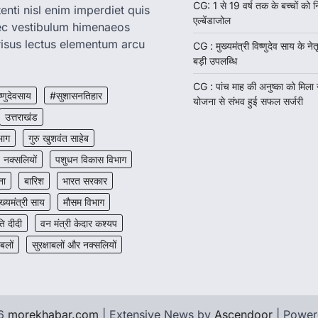
CG: 1 से 19 वर्ष तक के बच्चों को न
enti nisl enim imperdiet quis
एल्बेंडाजोल
nec vestibulum himenaeos
isus lectus elementum arcu
CG : मुख्यमंत्री विष्णुदेव साय के नेतृ
बड़ी उपलब्धि
CG : पांच माह की अनुष्का को मिला
ष्णुदेवसाय
#सुशासनतिहार
योजना से संभव हुई सफल सर्जरी
उत्तराखंड
भाग
गुरु खुशवंत साहेब
नक्सलियों
पशुधन विकास विभाग
ना
बारिश
भारत सरकार
ुख्यमंत्री साय
मौसम विभाग
 दीदी
वन मंत्री केदार कश्यप
 बलों
सुरक्षाबलों और नक्सलियों
26
morekhabar.com
| Extensive News by
Ascendoor
| Powe