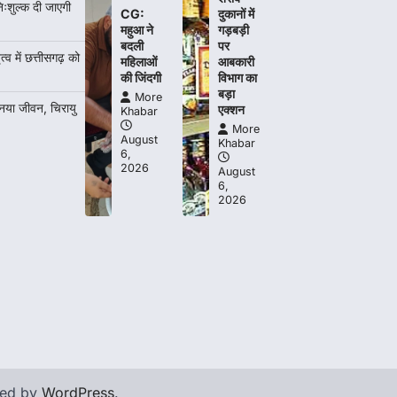
More Khabar
August 7, 2026
िःशुल्क दी जाएगी
CG:
दुकानों में
महुआ ने
गड़बड़ी
रायपुर। राष्ट्रीय बाल स्वास्थ्य कार्यक्रम (चिरायु)
बदली
पर
के तहत जशपुर जिले की 5 माह की मासूम…
त्व में छत्तीसगढ़ को
4
महिलाओं
आबकारी
की जिंदगी
विभाग का
बड़ा
More
 नया जीवन, चिरायु
एक्शन
Khabar
More
August
Khabar
6,
2026
August
6,
2026
red by
WordPress
.