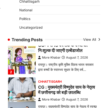
Chhattisgarh
बकरी पालन से बढ़ी आय और मजबूत
⟶
हुआ आत्मविश्वास
National
More Khabar
August 7, 2026
Politics
रायपुर। ग्रामीण महिलाओं को आर्थिक रूप से
Uncategorized
सशक्त बनाने की दिशा में जिले के नगरी…
1
Trending Posts
View All
CHHATTISGARH
CG: 1 से 19 वर्ष तक के बच्चों को
निःशुल्क दी जाएगी एल्बेंडाजोल
More Khabar
August 7, 2026
रायपुर। राष्ट्रीय कृमि मुक्ति दिवस भारत सरकार
द्वारा बच्चों के स्वास्थ्य सुधार के लिए वर्ष…
2
CHHATTISGARH
CG : मुख्यमंत्री विष्णुदेव साय के नेतृत्व
में छत्तीसगढ़ को बड़ी उपलब्धि
More Khabar
August 7, 2026
रायपुर। मुख्यमंत्री विष्णुदेव साय के नेतृत्व में स्वच्छ