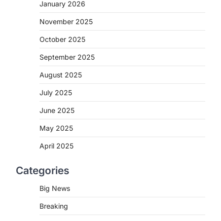
2
January 2026
November 2025
CHHATTISGARH
CG : मुख्यमंत्री विष्णुदेव साय के नेतृत्व
October 2025
में छत्तीसगढ़ को बड़ी उपलब्धि
September 2025
More Khabar
August 7, 2026
रायपुर। मुख्यमंत्री विष्णुदेव साय के नेतृत्व में स्वच्छ
August 2025
ऊर्जा, हरित विकास और किसानों की आय…
3
July 2025
CHHATTISGARH
June 2025
CG : पांच माह की अनुष्का को मिला नया
May 2025
जीवन, चिरायु योजना से संभव हुई सफल
सर्जरी
April 2025
More Khabar
August 7, 2026
Categories
रायपुर। राष्ट्रीय बाल स्वास्थ्य कार्यक्रम (चिरायु)
के तहत जशपुर जिले की 5 माह की मासूम…
4
Big News
Breaking
CHHATTISGARH
CG: छिपली की दीदियों का कमाल,