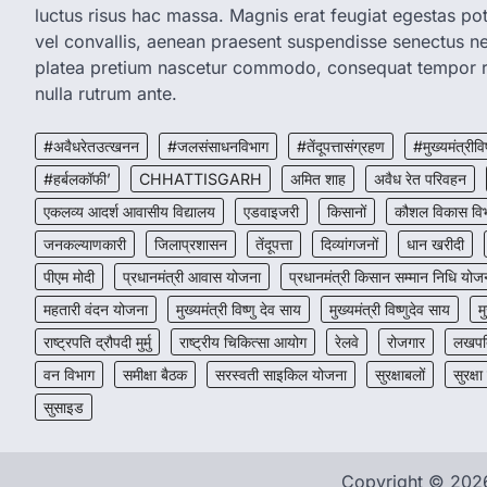
luctus risus hac massa. Magnis erat feugiat egestas pot
vel convallis, aenean praesent suspendisse senectus 
platea pretium nascetur commodo, consequat tempor r
nulla rutrum ante.
#अवैधरेतउत्खनन
#जलसंसाधनविभाग
#तेंदूपत्तासंग्रहण
#मुख्यमंत्रीवि
#हर्बलकॉफी’
CHHATTISGARH
अमित शाह
अवैध रेत परिवहन
एकलव्य आदर्श आवासीय विद्यालय
एडवाइजरी
किसानों
कौशल विकास वि
जनकल्याणकारी
जिलाप्रशासन
तेंदूपत्ता
दिव्यांगजनों
धान खरीदी
पीएम मोदी
प्रधानमंत्री आवास योजना
प्रधानमंत्री किसान सम्मान निधि योज
महतारी वंदन योजना
मुख्यमंत्री विष्णु देव साय
मुख्यमंत्री विष्णुदेव साय
म
राष्ट्रपति द्रौपदी मुर्मु
राष्ट्रीय चिकित्सा आयोग
रेलवे
रोजगार
लखपति
वन विभाग
समीक्षा बैठक
सरस्वती साइकिल योजना
सुरक्षाबलों
सुरक्षा
सुसाइड
Copyright © 20