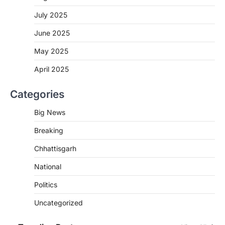
CG : मुख्यमंत्री विष्णुदेव साय के नेतृत्व में
July 2025
छत्तीसगढ़ को बड़ी उपलब्धि
June 2025
More Khabar
August 7, 2026
रायपुर। मुख्यमंत्री विष्णुदेव साय के नेतृत्व में स्वच्छ ऊर्जा,
May 2025
हरित विकास और किसानों की आय…
3
April 2025
CHHATTISGARH
Categories
CG : पांच माह की अनुष्का को मिला नया
जीवन, चिरायु योजना से संभव हुई सफल सर्जरी
Big News
More Khabar
August 7, 2026
Breaking
रायपुर। राष्ट्रीय बाल स्वास्थ्य कार्यक्रम (चिरायु) के तहत
जशपुर जिले की 5 माह की मासूम…
4
Chhattisgarh
CHHATTISGARH
National
CG: छिपली की दीदियों का कमाल, बकरी
Politics
पालन से बढ़ी आय और मजबूत हुआ आत्मविश्वास
More Khabar
August 7, 2026
Uncategorized
रायपुर। ग्रामीण महिलाओं को आर्थिक रूप से सशक्त
बनाने की दिशा में जिले के नगरी…