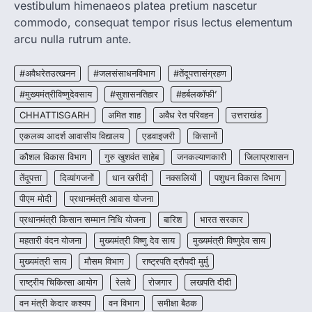
CG : मुख्यमंत्री विष्णुदेव साय के नेतृत्व में
vestibulum himenaeos platea pretium nascetur
छत्तीसगढ़ को बड़ी उपलब्धि
commodo, consequat tempor risus lectus elementum
More Khabar
August 7, 2026
arcu nulla rutrum ante.
रायपुर। मुख्यमंत्री विष्णुदेव साय के नेतृत्व में स्वच्छ ऊर्जा,
हरित विकास और किसानों की आय…
#अवैधरेतउत्खनन
#जलसंसाधनविभाग
#तेंदूपत्तासंग्रहण
3
#मुख्यमंत्रीविष्णुदेवसाय
#सुशासनतिहार
#हर्बलकॉफी’
CHHATTISGARH
CHHATTISGARH
अमित शाह
अवैध रेत परिवहन
उत्तराखंड
CG : पांच माह की अनुष्का को मिला नया
जीवन, चिरायु योजना से संभव हुई सफल सर्जरी
एकलव्य आदर्श आवासीय विद्यालय
एडवाइजरी
किसानों
More Khabar
August 7, 2026
कौशल विकास विभाग
गुरु खुशवंत साहेब
जनकल्याणकारी
जिलाप्रशासन
रायपुर। राष्ट्रीय बाल स्वास्थ्य कार्यक्रम (चिरायु) के तहत
तेंदूपत्ता
दिव्यांगजनों
धान खरीदी
नक्सलियों
पशुधन विकास विभाग
जशपुर जिले की 5 माह की मासूम…
4
पीएम मोदी
प्रधानमंत्री आवास योजना
प्रधानमंत्री किसान सम्मान निधि योजना
बारिश
भारत सरकार
महतारी वंदन योजना
मुख्यमंत्री विष्णु देव साय
मुख्यमंत्री विष्णुदेव साय
मुख्यमंत्री साय
मौसम विभाग
राष्ट्रपति द्रौपदी मुर्मु
राष्ट्रीय चिकित्सा आयोग
रेलवे
रोजगार
लखपति दीदी
वन मंत्री केदार कश्यप
वन विभाग
समीक्षा बैठक