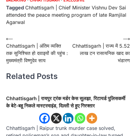
BREAKING
CHHATTISGARH
EXCLUSIVE
Tagged
Chhattisgarh | Chief Minister Vishnu Dev Sai
attended the peace meeting program of late Ramjilal
Agarwal
Post
⟵
⟶
Chhattisgarh | अंतिम व्यक्ति
Chhattisgarh | राज्य में 5.52
navigation
तक सुनिश्चित हो दवाइयों की पहुंच :
लाख टन रासायनिक खाद का
मुख्यमंत्री विष्णुदेव साय
भंडारण
Related Posts
Chhattisgarh | रायपुर ट्रंक मर्डर केस सुलझा, रिटायर्ड पुलिसकर्मी
के बेटे-बहू निकले मास्टरमाइंड, दिल्ली से हुए गिरफ्तार
Chhattisgarh | Raipur trunk murder case solved,
retired policeman’s son and daughter-in-law turned