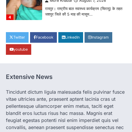
More Khabar
August 7, 2026
रायपुर। राष्ट्रीय बाल स्वास्थ्य कार्यक्रम (चिरायु) के तहत
जशपुर जिले की 5 माह की मासूम…
4
CHHATTISGARH
CG: छिपली की दीदियों का कमाल, बकरी
Twitter
Facebook
LinkedIn
Instagram
पालन से बढ़ी आय और मजबूत हुआ आत्मविश्वास
youtube
More Khabar
August 7, 2026
रायपुर। ग्रामीण महिलाओं को आर्थिक रूप से सशक्त
बनाने की दिशा में जिले के नगरी…
1
Extensive News
CHHATTISGARH
CG: 1 से 19 वर्ष तक के बच्चों को निःशुल्क दी
जाएगी एल्बेंडाजोल
Tincidunt dictum ligula malesuada felis pulvinar fusce
vitae ultricies ante, praesent aptent lacinia cras ut
More Khabar
August 7, 2026
pellentesque ullamcorper enim metus, taciti eget
रायपुर। राष्ट्रीय कृमि मुक्ति दिवस भारत सरकार द्वारा
बच्चों के स्वास्थ्य सुधार के लिए वर्ष…
blandit eros luctus risus hac massa. Magnis erat
2
feugiat egestas potenti nisl enim imperdiet quis vel
convallis, aenean praesent suspendisse senectus nec
CHHATTISGARH