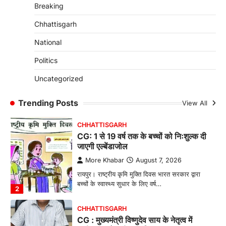
Breaking
रायपुर। राष्ट्रीय बाल स्वास्थ्य कार्यक्रम (चिरायु) के तहत
जशपुर जिले की 5 माह की मासूम…
4
Chhattisgarh
CHHATTISGARH
National
CG: छिपली की दीदियों का कमाल, बकरी
Politics
पालन से बढ़ी आय और मजबूत हुआ आत्मविश्वास
More Khabar
August 7, 2026
Uncategorized
रायपुर। ग्रामीण महिलाओं को आर्थिक रूप से सशक्त
बनाने की दिशा में जिले के नगरी…
Trending Posts
View All
1
CHHATTISGARH
CG: 1 से 19 वर्ष तक के बच्चों को निःशुल्क दी
जाएगी एल्बेंडाजोल
More Khabar
August 7, 2026
रायपुर। राष्ट्रीय कृमि मुक्ति दिवस भारत सरकार द्वारा
बच्चों के स्वास्थ्य सुधार के लिए वर्ष…
2
CHHATTISGARH
CG : मुख्यमंत्री विष्णुदेव साय के नेतृत्व में