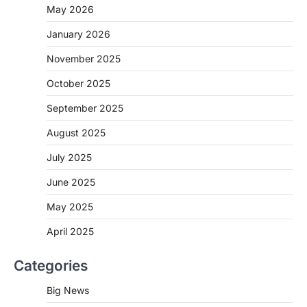
May 2026
CHHATTISGARH
January 2026
CG: 1 से 19 वर्ष तक के बच्चों को निःशुल्क दी
जाएगी एल्बेंडाजोल
November 2025
More Khabar
August 7, 2026
October 2025
रायपुर। राष्ट्रीय कृमि मुक्ति दिवस भारत सरकार द्वारा
बच्चों के स्वास्थ्य सुधार के लिए वर्ष…
September 2025
2
August 2025
CHHATTISGARH
CG : मुख्यमंत्री विष्णुदेव साय के नेतृत्व में
July 2025
छत्तीसगढ़ को बड़ी उपलब्धि
June 2025
More Khabar
August 7, 2026
रायपुर। मुख्यमंत्री विष्णुदेव साय के नेतृत्व में स्वच्छ ऊर्जा,
May 2025
हरित विकास और किसानों की आय…
3
April 2025
CHHATTISGARH
Categories
CG : पांच माह की अनुष्का को मिला नया
जीवन, चिरायु योजना से संभव हुई सफल सर्जरी
Big News
More Khabar
August 7, 2026