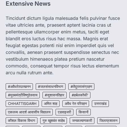
Extensive News
CHHATTISGARH
CG: 1 से 19 वर्ष तक के बच्चों को निःशुल्क दी
जाएगी एल्बेंडाजोल
Tincidunt dictum ligula malesuada felis pulvinar fusce
vitae ultricies ante, praesent aptent lacinia cras ut
More Khabar
August 7, 2026
pellentesque ullamcorper enim metus, taciti eget
रायपुर। राष्ट्रीय कृमि मुक्ति दिवस भारत सरकार द्वारा
बच्चों के स्वास्थ्य सुधार के लिए वर्ष…
blandit eros luctus risus hac massa. Magnis erat
2
feugiat egestas potenti nisl enim imperdiet quis vel
convallis, aenean praesent suspendisse senectus nec
CHHATTISGARH
CG : मुख्यमंत्री विष्णुदेव साय के नेतृत्व में
vestibulum himenaeos platea pretium nascetur
छत्तीसगढ़ को बड़ी उपलब्धि
commodo, consequat tempor risus lectus elementum
More Khabar
August 7, 2026
arcu nulla rutrum ante.
रायपुर। मुख्यमंत्री विष्णुदेव साय के नेतृत्व में स्वच्छ ऊर्जा,
हरित विकास और किसानों की आय…
#अवैधरेतउत्खनन
#जलसंसाधनविभाग
#तेंदूपत्तासंग्रहण
3
#मुख्यमंत्रीविष्णुदेवसाय
#सुशासनतिहार
#हर्बलकॉफी’
CHHATTISGARH
CHHATTISGARH
अमित शाह
अवैध रेत परिवहन
उत्तराखंड
CG : पांच माह की अनुष्का को मिला नया
जीवन, चिरायु योजना से संभव हुई सफल सर्जरी
एकलव्य आदर्श आवासीय विद्यालय
एडवाइजरी
किसानों
More Khabar
August 7, 2026
कौशल विकास विभाग
गुरु खुशवंत साहेब
जनकल्याणकारी
जिलाप्रशासन
रायपुर। राष्ट्रीय बाल स्वास्थ्य कार्यक्रम (चिरायु) के तहत