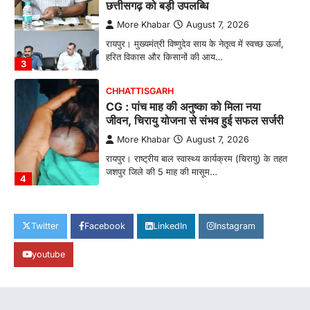
छत्तीसगढ़ को बड़ी उपलब्धि
More Khabar
August 7, 2026
रायपुर। मुख्यमंत्री विष्णुदेव साय के नेतृत्व में स्वच्छ ऊर्जा,
हरित विकास और किसानों की आय…
3
CHHATTISGARH
CG : पांच माह की अनुष्का को मिला नया
जीवन, चिरायु योजना से संभव हुई सफल सर्जरी
More Khabar
August 7, 2026
रायपुर। राष्ट्रीय बाल स्वास्थ्य कार्यक्रम (चिरायु) के तहत
जशपुर जिले की 5 माह की मासूम…
4
CHHATTISGARH
CG: छिपली की दीदियों का कमाल, बकरी
Twitter
Facebook
LinkedIn
Instagram
पालन से बढ़ी आय और मजबूत हुआ आत्मविश्वास
youtube
More Khabar
August 7, 2026
रायपुर। ग्रामीण महिलाओं को आर्थिक रूप से सशक्त
बनाने की दिशा में जिले के नगरी…
1