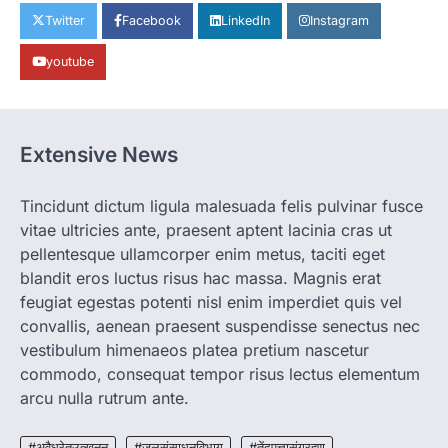
CG: छिपली की दीदियों का कमाल, बकरी
Twitter
Facebook
LinkedIn
Instagram
पालन से बढ़ी आय और मजबूत हुआ आत्मविश्वास
youtube
More Khabar
August 7, 2026
रायपुर। ग्रामीण महिलाओं को आर्थिक रूप से सशक्त
बनाने की दिशा में जिले के नगरी…
1
Extensive News
CHHATTISGARH
CG: 1 से 19 वर्ष तक के बच्चों को निःशुल्क दी
जाएगी एल्बेंडाजोल
Tincidunt dictum ligula malesuada felis pulvinar fusce
vitae ultricies ante, praesent aptent lacinia cras ut
More Khabar
August 7, 2026
pellentesque ullamcorper enim metus, taciti eget
रायपुर। राष्ट्रीय कृमि मुक्ति दिवस भारत सरकार द्वारा
बच्चों के स्वास्थ्य सुधार के लिए वर्ष…
blandit eros luctus risus hac massa. Magnis erat
2
feugiat egestas potenti nisl enim imperdiet quis vel
convallis, aenean praesent suspendisse senectus nec
CHHATTISGARH
CG : मुख्यमंत्री विष्णुदेव साय के नेतृत्व में
vestibulum himenaeos platea pretium nascetur
छत्तीसगढ़ को बड़ी उपलब्धि
commodo, consequat tempor risus lectus elementum
More Khabar
August 7, 2026
arcu nulla rutrum ante.
रायपुर। मुख्यमंत्री विष्णुदेव साय के नेतृत्व में स्वच्छ ऊर्जा,
हरित विकास और किसानों की आय…
#अवैधरेतउत्खनन
#जलसंसाधनविभाग
#तेंदूपत्तासंग्रहण