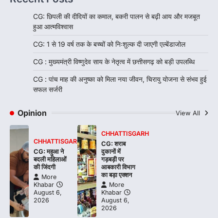
CG: छिपली की दीदियों का कमाल, बकरी पालन से बढ़ी आय और मजबूत
हुआ आत्मविश्वास
CG: 1 से 19 वर्ष तक के बच्चों को निःशुल्क दी जाएगी एल्बेंडाजोल
CG : मुख्यमंत्री विष्णुदेव साय के नेतृत्व में छत्तीसगढ़ को बड़ी उपलब्धि
CG : पांच माह की अनुष्का को मिला नया जीवन, चिरायु योजना से संभव हुई
सफल सर्जरी
Opinion
View All
CHHATTISGARH
CHHATTISGARH
CG: शराब
CG: महुआ ने
दुकानों में
बदली महिलाओं
गड़बड़ी पर
की जिंदगी
आबकारी विभाग
का बड़ा एक्शन
More
Khabar
More
August 6,
Khabar
2026
August 6,
2026