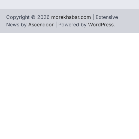
Copyright © 2026
morekhabar.com
| Extensive
News by
Ascendoor
| Powered by
WordPress
.