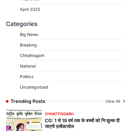
हरित विकास और किसानों की आय…
3
April 2025
CHHATTISGARH
Categories
CG : पांच माह की अनुष्का को मिला नया
जीवन, चिरायु योजना से संभव हुई सफल सर्जरी
Big News
More Khabar
August 7, 2026
Breaking
रायपुर। राष्ट्रीय बाल स्वास्थ्य कार्यक्रम (चिरायु) के तहत
जशपुर जिले की 5 माह की मासूम…
4
Chhattisgarh
CHHATTISGARH
National
CG: छिपली की दीदियों का कमाल, बकरी
Politics
पालन से बढ़ी आय और मजबूत हुआ आत्मविश्वास
More Khabar
August 7, 2026
Uncategorized
रायपुर। ग्रामीण महिलाओं को आर्थिक रूप से सशक्त
बनाने की दिशा में जिले के नगरी…
Trending Posts
View All
1
CHHATTISGARH
CG: 1 से 19 वर्ष तक के बच्चों को निःशुल्क दी
जाएगी एल्बेंडाजोल