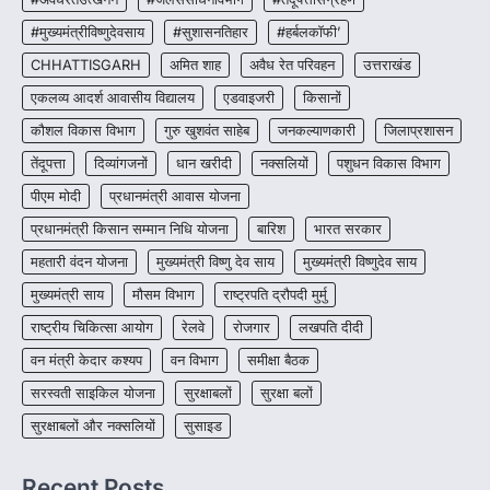
3
#मुख्यमंत्रीविष्णुदेवसाय
#सुशासनतिहार
#हर्बलकॉफी’
CHHATTISGARH
CHHATTISGARH
अमित शाह
अवैध रेत परिवहन
उत्तराखंड
CG : पांच माह की अनुष्का को मिला नया
जीवन, चिरायु योजना से संभव हुई सफल सर्जरी
एकलव्य आदर्श आवासीय विद्यालय
एडवाइजरी
किसानों
More Khabar
August 7, 2026
कौशल विकास विभाग
गुरु खुशवंत साहेब
जनकल्याणकारी
जिलाप्रशासन
रायपुर। राष्ट्रीय बाल स्वास्थ्य कार्यक्रम (चिरायु) के तहत
तेंदूपत्ता
दिव्यांगजनों
धान खरीदी
नक्सलियों
पशुधन विकास विभाग
जशपुर जिले की 5 माह की मासूम…
4
पीएम मोदी
प्रधानमंत्री आवास योजना
प्रधानमंत्री किसान सम्मान निधि योजना
बारिश
भारत सरकार
महतारी वंदन योजना
मुख्यमंत्री विष्णु देव साय
मुख्यमंत्री विष्णुदेव साय
मुख्यमंत्री साय
मौसम विभाग
राष्ट्रपति द्रौपदी मुर्मु
राष्ट्रीय चिकित्सा आयोग
रेलवे
रोजगार
लखपति दीदी
वन मंत्री केदार कश्यप
वन विभाग
समीक्षा बैठक
सरस्वती साइकिल योजना
सुरक्षाबलों
सुरक्षा बलों
सुरक्षाबलों और नक्सलियों
सुसाइड
Recent Posts