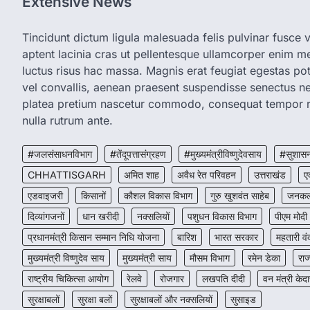
Extensive News
Tincidunt dictum ligula malesuada felis pulvinar fusce vi
aptent lacinia cras ut pellentesque ullamcorper enim met
luctus risus hac massa. Magnis erat feugiat egestas pot
vel convallis, aenean praesent suspendisse senectus 
platea pretium nascetur commodo, consequat tempor r
nulla rutrum ante.
#जलसंसाधनविभाग
#तेंदूपत्तासंग्रहण
#मुख्यमंत्रीविष्णुदेवसाय
#सुशासन
CHHATTISGARH
अमित शाह
अवैध रेत परिवहन
उत्तराखंड
ए
एडवाइजरी
किसानों
कौशल विकास विभाग
गुरु खुशवंत साहेब
जनकल्
दिव्यांगजनों
धान खरीदी
नक्सलियों
पशुधन विकास विभाग
पीएम मोदी
प्रधानमंत्री किसान सम्मान निधि योजना
बारिश
भारत सरकार
महतारी व
मुख्यमंत्री विष्णुदेव साय
मुख्यमंत्री साय
मौसम विभाग
रमेन डेका
रा
राष्ट्रीय चिकित्सा आयोग
रेलवे
रोजगार
लखपति दीदी
वन मंत्री केद
सुरक्षाबलों
सुरक्षा बलों
सुरक्षाबलों और नक्सलियों
सुसाइड