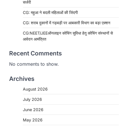
सर्जरी
CG: महुआ ने बदली महिलाओं की जिंदगी
CG: शराब दुकानों में गड़बड़ी पर आबकारी विभाग का बड़ा एक्शन
CG:NEET/JEEऑनलाइन कोचिंग सुविधा हेतु कोचिंग संस्थानों से
आवेदन आमंत्रित
Recent Comments
No comments to show.
Archives
August 2026
BIG NEWS
CG : सिम्स में पहली बार 78 वर्षीय
July 2026
महिला के अंडाशय कैंसर की सफल
June 2026
सर्जरी
More Khabar
August 7, 2026
May 2026
रायपुर। छत्तीसगढ़ आयुर्विज्ञान संस्थान (सिम्स),