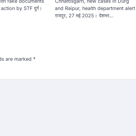
with fake documents
Chhattisgarh, new cases in Durg
action by STF दुर्ग।
and Raipur, health department alert
…
रायपुर, 27 मई 2025। देशभर…
lds are marked
*