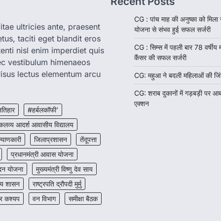
Recent Posts
CG : पांच माह की अनुष्का को मिला
tae ultricies ante, praesent
योजना से संभव हुई सफल सर्जरी
us, taciti eget blandit eros
CG : सिम्स में पहली बार 78 वर्षीय
enti nisl enim imperdiet quis
कैंसर की सफल सर्जरी
nec vestibulum himenaeos
isus lectus elementum arcu
CG: महुआ ने बदली महिलाओं की जिं
CG: शराब दुकानों में गड़बड़ी पर आ
एक्शन
तिहार
#हर्बलकॉफी’
कलव्य आदर्श आवासीय विद्यालय
याणकारी
जिलाप्रशासन
तेंदूपत्ता
प्रधानमंत्री आवास योजना
ंदन योजना
मुख्यमंत्री विष्णु देव साय
ज्य शासन
राष्ट्रपति द्रौपदी मुर्मु
ार कश्यप
वन विभाग
समीक्षा बैठक