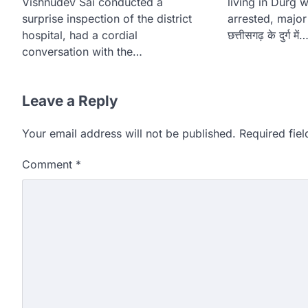
Vishnudev Sai conducted a
living in Durg 
surprise inspection of the district
arrested, major 
hospital, had a cordial
छत्तीसगढ़ के दुर्ग में
conversation with the…
Leave a Reply
Your email address will not be published.
Required fie
Comment
*