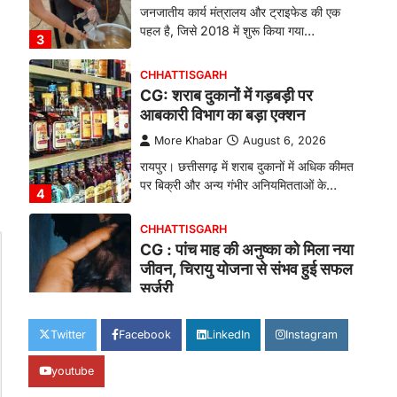
जनजातीय कार्य मंत्रालय और ट्राइफेड की एक
पहल है, जिसे 2018 में शुरू किया गया…
3
CHHATTISGARH
CG: शराब दुकानों में गड़बड़ी पर
आबकारी विभाग का बड़ा एक्शन
More Khabar
August 6, 2026
रायपुर। छत्तीसगढ़ में शराब दुकानों में अधिक कीमत
पर बिक्री और अन्य गंभीर अनियमितताओं के…
4
CHHATTISGARH
CG : पांच माह की अनुष्का को मिला नया
जीवन, चिरायु योजना से संभव हुई सफल
सर्जरी
More Khabar
August 7, 2026
Twitter
Facebook
LinkedIn
Instagram
रायपुर। राष्ट्रीय बाल स्वास्थ्य कार्यक्रम (चिरायु)
के तहत जशपुर जिले की 5 माह की मासूम…
1
youtube