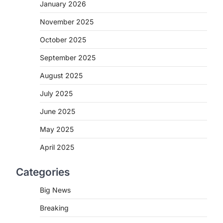
January 2026
बिलासपुर के स्त्री एवं प्रसूति रोग विभाग के विशेषज्ञ
डॉक्टरों…
November 2025
2
October 2025
CHHATTISGARH
CG: महुआ ने बदली महिलाओं की जिंदगी
September 2025
More Khabar
August 6, 2026
August 2025
जनजातीय कार्य मंत्रालय और ट्राइफेड की एक
July 2025
पहल है, जिसे 2018 में शुरू किया गया…
3
June 2025
CHHATTISGARH
May 2025
CG: शराब दुकानों में गड़बड़ी पर
आबकारी विभाग का बड़ा एक्शन
April 2025
More Khabar
August 6, 2026
Categories
रायपुर। छत्तीसगढ़ में शराब दुकानों में अधिक कीमत
पर बिक्री और अन्य गंभीर अनियमितताओं के…
4
Big News
CHHATTISGARH
Breaking
CG : पांच माह की अनुष्का को मिला नया