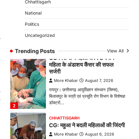
Chhattisgarh
जीवन, चिरायु योजना से संभव हुई सफल
सर्जरी
National
More Khabar
August 7, 2026
Politics
रायपुर। राष्ट्रीय बाल स्वास्थ्य कार्यक्रम (चिरायु)
Uncategorized
के तहत जशपुर जिले की 5 माह की मासूम…
⟶
1
Trending Posts
View All
BIG NEWS
CG : सिम्स में पहली बार 78 वर्षीय
महिला के अंडाशय कैंसर की सफल
सर्जरी
More Khabar
August 7, 2026
रायपुर। छत्तीसगढ़ आयुर्विज्ञान संस्थान (सिम्स),
ी
बिलासपुर के स्त्री एवं प्रसूति रोग विभाग के विशेषज्ञ
य
डॉक्टरों…
2
CHHATTISGARH
CG: महुआ ने बदली महिलाओं की जिंदगी
More Khabar
August 6, 2026