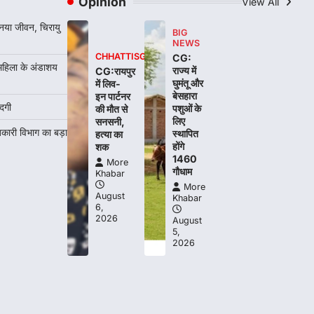
Opinion
View All
More Khabar
August 6, 2026
रायपुर। छत्तीसगढ़ में शराब दुकानों में अधिक कीमत
 नया जीवन, चिरायु
BIG
पर बिक्री और अन्य गंभीर अनियमितताओं के…
4
NEWS
CHHATTISGARH
CG:
 महिला के अंडाशय
राज्य में
CG:रायपुर
घुमंतू और
में लिव-
बेसहारा
इन पार्टनर
दगी
पशुओं के
की मौत से
लिए
सनसनी,
बकारी विभाग का बड़ा
स्थापित
हत्या का
होंगे
शक
1460
More
गौधाम
Khabar
More
August
Khabar
6,
2026
August
5,
2026