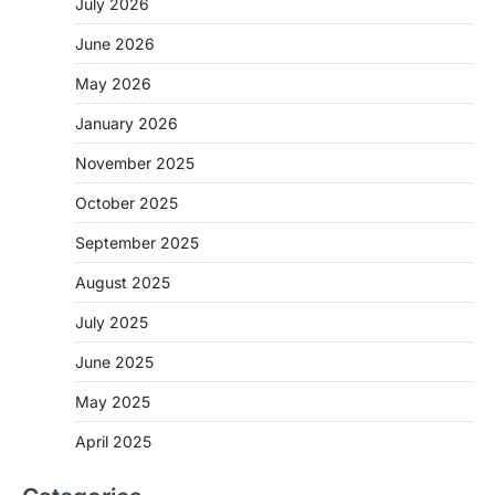
July 2026
More Khabar
August 7, 2026
June 2026
रायपुर। राष्ट्रीय कृमि मुक्ति दिवस भारत सरकार द्वारा
बच्चों के स्वास्थ्य सुधार के लिए वर्ष…
2
May 2026
CHHATTISGARH
January 2026
CG : मुख्यमंत्री विष्णुदेव साय के नेतृत्व में
November 2025
छत्तीसगढ़ को बड़ी उपलब्धि
More Khabar
August 7, 2026
October 2025
रायपुर। मुख्यमंत्री विष्णुदेव साय के नेतृत्व में स्वच्छ ऊर्जा,
September 2025
हरित विकास और किसानों की आय…
3
August 2025
CHHATTISGARH
July 2025
CG : पांच माह की अनुष्का को मिला नया
जीवन, चिरायु योजना से संभव हुई सफल सर्जरी
June 2025
More Khabar
August 7, 2026
May 2025
रायपुर। राष्ट्रीय बाल स्वास्थ्य कार्यक्रम (चिरायु) के तहत
जशपुर जिले की 5 माह की मासूम…
April 2025
4
CHHATTISGARH