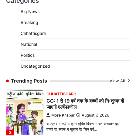
Categories
CG: छिपली की दीदियों का कमाल, बकरी
पालन से बढ़ी आय और मजबूत हुआ आत्मविश्वास
Big News
More Khabar
August 7, 2026
Breaking
रायपुर। ग्रामीण महिलाओं को आर्थिक रूप से सशक्त
Chhattisgarh
बनाने की दिशा में जिले के नगरी…
1
National
CHHATTISGARH
CG: 1 से 19 वर्ष तक के बच्चों को निःशुल्क दी
Politics
जाएगी एल्बेंडाजोल
Uncategorized
More Khabar
August 7, 2026
रायपुर। राष्ट्रीय कृमि मुक्ति दिवस भारत सरकार द्वारा
Trending Posts
View All
बच्चों के स्वास्थ्य सुधार के लिए वर्ष…
2
CHHATTISGARH
CG : मुख्यमंत्री विष्णुदेव साय के नेतृत्व में
छत्तीसगढ़ को बड़ी उपलब्धि
More Khabar
August 7, 2026
रायपुर। मुख्यमंत्री विष्णुदेव साय के नेतृत्व में स्वच्छ ऊर्जा,
हरित विकास और किसानों की आय…