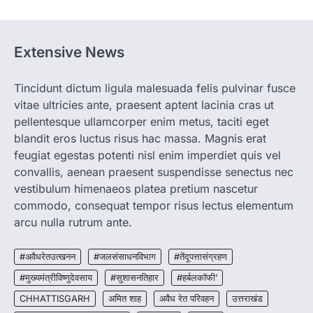
रायपुर। राष्ट्रीय कृमि मुक्ति दिवस भारत सरकार द्वारा
बच्चों के स्वास्थ्य सुधार के लिए वर्ष…
2
Extensive News
CHHATTISGARH
CG : मुख्यमंत्री विष्णुदेव साय के नेतृत्व में
Tincidunt dictum ligula malesuada felis pulvinar fusce
छत्तीसगढ़ को बड़ी उपलब्धि
vitae ultricies ante, praesent aptent lacinia cras ut
More Khabar
August 7, 2026
pellentesque ullamcorper enim metus, taciti eget
रायपुर। मुख्यमंत्री विष्णुदेव साय के नेतृत्व में स्वच्छ ऊर्जा,
blandit eros luctus risus hac massa. Magnis erat
हरित विकास और किसानों की आय…
3
feugiat egestas potenti nisl enim imperdiet quis vel
convallis, aenean praesent suspendisse senectus nec
CHHATTISGARH
vestibulum himenaeos platea pretium nascetur
CG : पांच माह की अनुष्का को मिला नया
commodo, consequat tempor risus lectus elementum
जीवन, चिरायु योजना से संभव हुई सफल सर्जरी
arcu nulla rutrum ante.
More Khabar
August 7, 2026
रायपुर। राष्ट्रीय बाल स्वास्थ्य कार्यक्रम (चिरायु) के तहत
#अवैधरेतउत्खनन
#जलसंसाधनविभाग
#तेंदूपत्तासंग्रहण
जशपुर जिले की 5 माह की मासूम…
4
#मुख्यमंत्रीविष्णुदेवसाय
#सुशासनतिहार
#हर्बलकॉफी’
CHHATTISGARH
अमित शाह
अवैध रेत परिवहन
उत्तराखंड