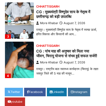
3
CHHATTISGARH
CG : पांच माह की अनुष्का को मिला नया
जीवन, चिरायु योजना से संभव हुई सफल सर्जरी
More Khabar
August 7, 2026
रायपुर। राष्ट्रीय बाल स्वास्थ्य कार्यक्रम (चिरायु) के तहत
जशपुर जिले की 5 माह की मासूम…
4
CHHATTISGARH
CG: छिपली की दीदियों का कमाल, बकरी
पालन से बढ़ी आय और मजबूत हुआ आत्मविश्वास
More Khabar
August 7, 2026
रायपुर। ग्रामीण महिलाओं को आर्थिक रूप से सशक्त
बनाने की दिशा में जिले के नगरी…
1
CHHATTISGARH
Twitter
Facebook
LinkedIn
Instagram
CG: 1 से 19 वर्ष तक के बच्चों को निःशुल्क दी
जाएगी एल्बेंडाजोल
youtube
More Khabar
August 7, 2026