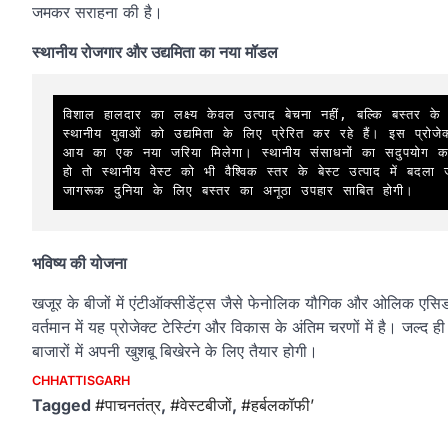
जमकर सराहना की है।
स्थानीय रोजगार और उद्यमिता का नया मॉडल
विशाल हालदार का लक्ष्य केवल उत्पाद बेचना नहीं, बल्कि बस्तर के 
स्थानीय युवाओं को उद्यमिता के लिए प्रेरित कर रहे हैं। इस प्रोजेक
आय का एक नया जरिया मिलेगा। स्थानीय संसाधनों का सदुपयोग कर ब
हो तो स्थानीय वेस्ट को भी वैश्विक स्तर के बेस्ट उत्पाद में बदला
जागरूक दुनिया के लिए बस्तर का अनूठा उपहार साबित होगी।
भविष्य की योजना
खजूर के बीजों में एंटीऑक्सीडेंट्स जैसे फेनोलिक यौगिक और ओलिक एसिड भरप
वर्तमान में यह प्रोजेक्ट टेस्टिंग और विकास के अंतिम चरणों में है। ज
बाजारों में अपनी खुशबू बिखेरने के लिए तैयार होगी।
CHHATTISGARH
Tagged
#पाचनतंत्र
,
#वेस्टबीजों
,
#हर्बलकॉफी’