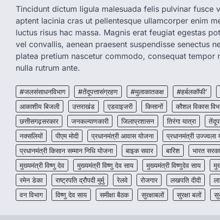
Tincidunt dictum ligula malesuada felis pulvinar fusce vi
aptent lacinia cras ut pellentesque ullamcorper enim met
luctus risus hac massa. Magnis erat feugiat egestas pot
vel convallis, aenean praesent suspendisse senectus 
platea pretium nascetur commodo, consequat tempor r
nulla rutrum ante.
#जलसंसाधनविभाग
#तेंदूपत्तासंग्रहण
#मुलाकातकक्ष
#हर्बलकॉफी’
आकाशीय बिजली
उत्तराखंड
एडवाइजरी
किसानों
कौशल विकास विभ
छत्तीसगढ़सरकार
जनकल्याणकारी
जिलाप्रशासन
तिरंगा यात्रा
तेंदूप
नक्सलियों
पीएम मोदी
प्रधानमंत्री आवास योजना
प्रधानमंत्री उज्ज्वला
प्रधानमंत्री किसान सम्मान निधि योजना
बाइक सवार
बारिश
भारत सरक
मुख्यमंत्री विष्णु देव
मुख्यमंत्री विष्णु देव साय
मुख्यमंत्री विष्णुदेव साय
मु
रमेन डेका
राष्ट्रपति द्रौपदी मुर्मु
रेलवे
रोजगार
लखपति दीदी
ला
वन विभाग
विष्णु देव साय
समीक्षा बैठक
सुरक्षाबलों
सुरक्षा बलों
सु