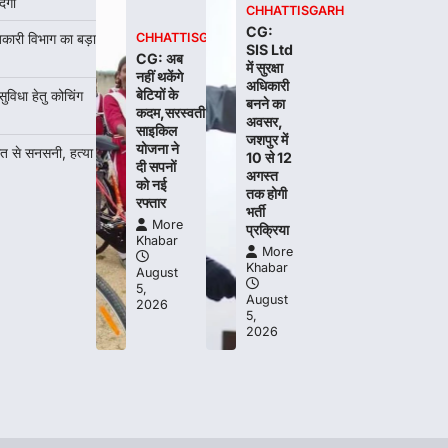
दगी
CHHATTISGARH
CG:
बकारी विभाग का बड़ा
CHHATTISGARH
SIS Ltd
CG: अब
में सुरक्षा
नहीं थकेंगे
अधिकारी
बेटियों के
धा हेतु कोचिंग
बनने का
कदम,सरस्वती
अवसर,
साइकिल
जशपुर में
योजना ने
ौत से सनसनी, हत्या
10 से 12
दी सपनों
अगस्त
को नई
तक होगी
रफ्तार
भर्ती
More
प्रक्रिया
Khabar
More
Khabar
August
5,
August
2026
5,
2026