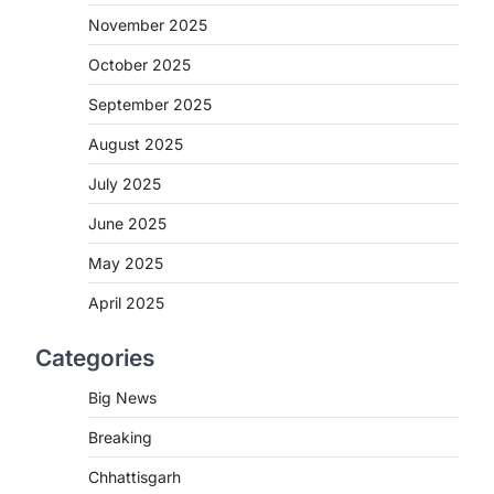
November 2025
CHHATTISGARH
CG: शराब दुकानों में गड़बड़ी पर
October 2025
आबकारी विभाग का बड़ा एक्शन
September 2025
More Khabar
August 6, 2026
August 2025
रायपुर। छत्तीसगढ़ में शराब दुकानों में अधिक कीमत
पर बिक्री और अन्य गंभीर अनियमितताओं के…
2
July 2025
June 2025
CHHATTISGARH
CG:NEET/JEEऑनलाइन कोचिंग
May 2025
सुविधा हेतु कोचिंग संस्थानों से आवेदन
आमंत्रित
April 2025
More Khabar
August 6, 2026
Categories
रायपुर। शैक्षणिक सत्र 2026-27 में सरगुजा
जिले के शासकीय विद्यालयों में कक्षा 11वीं विज्ञान
Big News
संकाय…
3
Breaking
CHHATTISGARH
Chhattisgarh
CG:रायपुर में लिव-इन पार्टनर की मौत