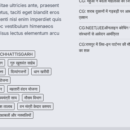
CG: महुआ ने बदली महिलाओं की जिं
tae ultricies ante, praesent
CG: शराब दुकानों में गड़बड़ी पर आ
us, taciti eget blandit eros
एक्शन
enti nisl enim imperdiet quis
nec vestibulum himenaeos
CG:NEET/JEEऑनलाइन कोचिंग सुवि
isus lectus elementum arcu
संस्थानों से आवेदन आमंत्रित
CG:रायपुर में लिव-इन पार्टनर की म
का शक
CHHATTISGARH
ाग
गुरु खुशवंत साहेब
त्ता
दिव्यांगजनों
धान खरीदी
 योजना
ार
महतारी वंदन योजना
ख्यमंत्री साय
मौसम विभाग
श तालाब
वन मंत्री केदार कश्यप
रक्षाबलों और नक्सलियों