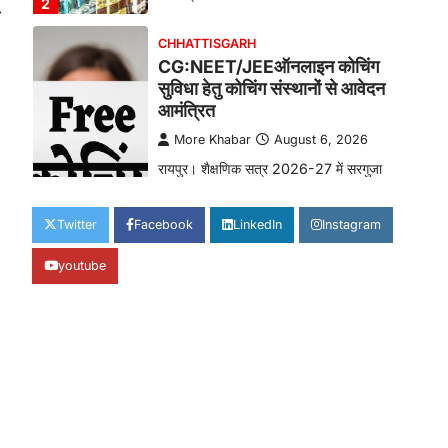
2
⟶
CHHATTISGARH
CG:NEET/JEEऑनलाइन कोचिंग
सुविधा हेतु कोचिंग संस्थानों से आवेदन
आमंत्रित
More Khabar
August 6, 2026
रायपुर। शैक्षणिक सत्र 2026-27 में सरगुजा
जिले के शासकीय विद्यालयों में कक्षा 11वीं विज्ञान
संकाय…
3
Twitter
Facebook
LinkedIn
Instagram
CHHATTISGARH
youtube
CG:रायपुर में लिव-इन पार्टनर की मौत
से सनसनी, हत्या का शक
More Khabar
August 6, 2026
रायपुर। राजधानी रायपुर से एक सनसनीखेज मामला
सामने आया है। मुजगहन थाना क्षेत्र के
बोरियाकला…
4