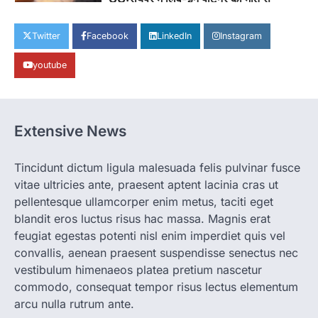
सनसनी, हत्या का शक
More Khabar
August 6, 2026
Twitter
Facebook
LinkedIn
Instagram
रायपुर। राजधानी रायपुर से एक सनसनीखेज मामला
youtube
सामने आया है। मुजगहन थाना क्षेत्र के बोरियाकला…
4
CHHATTISGARH
CG: महुआ ने बदली महिलाओं की जिंदगी
Extensive News
More Khabar
August 6, 2026
जनजातीय कार्य मंत्रालय और ट्राइफेड की एक पहल है,
Tincidunt dictum ligula malesuada felis pulvinar fusce
जिसे 2018 में शुरू किया गया…
1
vitae ultricies ante, praesent aptent lacinia cras ut
pellentesque ullamcorper enim metus, taciti eget
CHHATTISGARH
blandit eros luctus risus hac massa. Magnis erat
CG: शराब दुकानों में गड़बड़ी पर आबकारी
विभाग का बड़ा एक्शन
feugiat egestas potenti nisl enim imperdiet quis vel
convallis, aenean praesent suspendisse senectus nec
More Khabar
August 6, 2026
vestibulum himenaeos platea pretium nascetur
रायपुर। छत्तीसगढ़ में शराब दुकानों में अधिक कीमत पर
commodo, consequat tempor risus lectus elementum
बिक्री और अन्य गंभीर अनियमितताओं के…
2
arcu nulla rutrum ante.