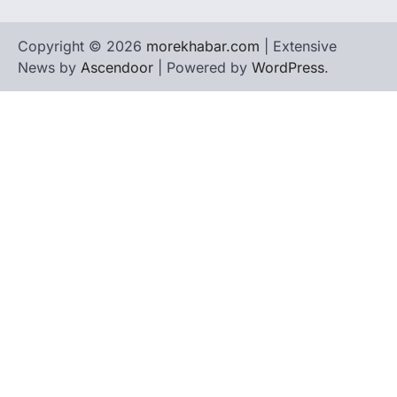
Copyright © 2026
morekhabar.com
| Extensive
News by
Ascendoor
| Powered by
WordPress
.