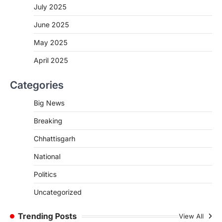
बिक्री और अन्य गंभीर अनियमितताओं के…
July 2025
2
June 2025
CHHATTISGARH
CG:NEET/JEEऑनलाइन कोचिंग सुविधा हेतु
May 2025
कोचिंग संस्थानों से आवेदन आमंत्रित
April 2025
More Khabar
August 6, 2026
रायपुर। शैक्षणिक सत्र 2026-27 में सरगुजा जिले के
Categories
शासकीय विद्यालयों में कक्षा 11वीं विज्ञान संकाय…
3
Big News
CHHATTISGARH
Breaking
CG:रायपुर में लिव-इन पार्टनर की मौत से
सनसनी, हत्या का शक
Chhattisgarh
More Khabar
August 6, 2026
National
रायपुर। राजधानी रायपुर से एक सनसनीखेज मामला
सामने आया है। मुजगहन थाना क्षेत्र के बोरियाकला…
Politics
4
Uncategorized
CHHATTISGARH
CG: महुआ ने बदली महिलाओं की जिंदगी
Trending Posts
View All
More Khabar
August 6, 2026