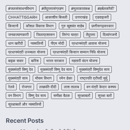
CHHATTISGARH
CG:NEET/JEEऑनलाइन कोचिंग सुविधा हेतु
#जलसंसाधनविभाग
#तेंदूपत्तासंग्रहण
#मुलाकातकक्ष
#हर्बलकॉफी’
कोचिंग संस्थानों से आवेदन आमंत्रित
CHHATTISGARH
आकाशीय बिजली
उत्तराखंड
एडवाइजरी
More Khabar
August 6, 2026
किसानों
कौशल विकास विभाग
गुरु खुशवंत साहेब
छत्तीसगढ़सरकार
रायपुर। शैक्षणिक सत्र 2026-27 में सरगुजा जिले के
जनकल्याणकारी
जिलाप्रशासन
तिरंगा यात्रा
तेंदूपत्ता
दिव्यांगजनों
शासकीय विद्यालयों में कक्षा 11वीं विज्ञान संकाय…
3
धान खरीदी
नक्सलियों
पीएम मोदी
प्रधानमंत्री आवास योजना
CHHATTISGARH
प्रधानमंत्री उज्ज्वला योजना
प्रधानमंत्री किसान सम्मान निधि योजना
CG:रायपुर में लिव-इन पार्टनर की मौत से
बाइक सवार
बारिश
भारत सरकार
महतारी वंदन योजना
सनसनी, हत्या का शक
मुख्यमंत्री विष्णु देव
मुख्यमंत्री विष्णु देव साय
मुख्यमंत्री विष्णुदेव साय
More Khabar
August 6, 2026
मुख्यमंत्री साय
मौसम विभाग
रायपुर। राजधानी रायपुर से एक सनसनीखेज मामला
रमेन डेका
राष्ट्रपति द्रौपदी मुर्मु
सामने आया है। मुजगहन थाना क्षेत्र के बोरियाकला…
4
रेलवे
रोजगार
लखपति दीदी
लाश तालाब
वन मंत्री केदार कश्यप
वन विभाग
विष्णु देव साय
समीक्षा बैठक
सुरक्षाबलों
सुरक्षा बलों
सुरक्षाबलों और नक्सलियों
Recent Posts