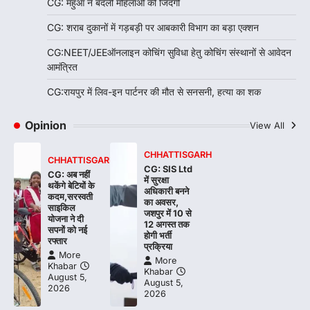
CG: महुआ ने बदली महिलाओं की जिंदगी
CG: शराब दुकानों में गड़बड़ी पर आबकारी विभाग का बड़ा एक्शन
CG:NEET/JEEऑनलाइन कोचिंग सुविधा हेतु कोचिंग संस्थानों से आवेदन
आमंत्रित
CG:रायपुर में लिव-इन पार्टनर की मौत से सनसनी, हत्या का शक
Opinion
View All
CHHATTISGARH
CHHATTISGARH
CG: SIS Ltd
CG: अब नहीं
में सुरक्षा
थकेंगे बेटियों के
अधिकारी बनने
कदम,सरस्वती
का अवसर,
साइकिल
जशपुर में 10 से
योजना ने दी
12 अगस्त तक
सपनों को नई
होगी भर्ती
रफ्तार
प्रक्रिया
More
More
Khabar
Khabar
August 5,
August 5,
2026
2026