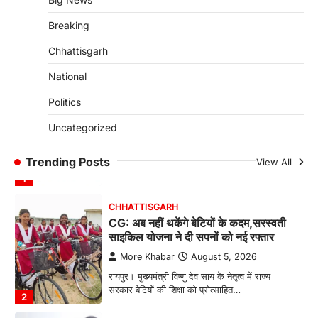
शुरुआत
More Khabar
August 4, 2026
Breaking
रायपुर। हर नवजात को जीवन की स्वस्थ और सुरक्षित
Chhattisgarh
शुरुआत मिले, इसी उद्देश्य के साथ…
4
National
BIG NEWS
Politics
CG: राज्य में घुमंतू और बेसहारा पशुओं के लिए
स्थापित होंगे 1460 गौधाम
Uncategorized
More Khabar
August 5, 2026
रायपुर। राज्य में घुमंतू और बेसहारा पशुओं को सुरक्षित
Trending Posts
View All
आश्रय देने, गौ-संरक्षण को बढ़ावा देने…
1
CHHATTISGARH
CG: अब नहीं थकेंगे बेटियों के कदम,सरस्वती
साइकिल योजना ने दी सपनों को नई रफ्तार
More Khabar
August 5, 2026
रायपुर। मुख्यमंत्री विष्णु देव साय के नेतृत्व में राज्य
सरकार बेटियों की शिक्षा को प्रोत्साहित…
2