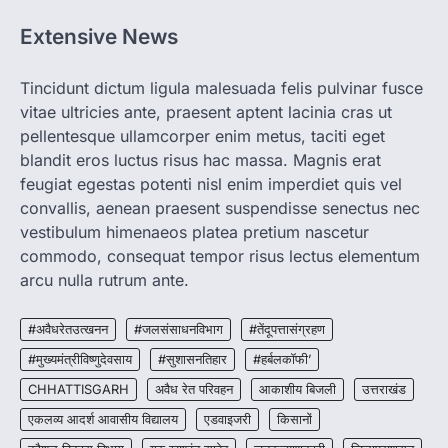
रायपुर। राज्य में घुमंतू और बेसहारा पशुओं को सुरक्षित
आश्रय देने, गौ-संरक्षण को बढ़ावा देने…
Extensive News
1
CHHATTISGARH
Tincidunt dictum ligula malesuada felis pulvinar fusce
CG: अब नहीं थकेंगे बेटियों के कदम,सरस्वती
vitae ultricies ante, praesent aptent lacinia cras ut
साइकिल योजना ने दी सपनों को नई रफ्तार
pellentesque ullamcorper enim metus, taciti eget
More Khabar
August 5, 2026
blandit eros luctus risus hac massa. Magnis erat
रायपुर। मुख्यमंत्री विष्णु देव साय के नेतृत्व में राज्य
feugiat egestas potenti nisl enim imperdiet quis vel
सरकार बेटियों की शिक्षा को प्रोत्साहित…
convallis, aenean praesent suspendisse senectus nec
2
vestibulum himenaeos platea pretium nascetur
CHHATTISGARH
commodo, consequat tempor risus lectus elementum
CG: SIS Ltd में सुरक्षा अधिकारी बनने का
arcu nulla rutrum ante.
अवसर, जशपुर में 10 से 12 अगस्त तक होगी
भर्ती प्रक्रिया
#अवैधरेतउत्खनन
#जलसंसाधनविभाग
#तेंदूपत्तासंग्रहण
More Khabar
August 5, 2026
#मुख्यमंत्रीविष्णुदेवसाय
#सुशासनतिहार
#हर्बलकॉफी’
रायपुर। शिक्षित बेरोजगार युवाओं को रोजगार से जोड़ने की
दिशा में भारत की अग्रणी सुरक्षा…
CHHATTISGARH
अवैध रेत परिवहन
आकाशीय बिजली
उत्तराखंड
3
एकलव्य आदर्श आवासीय विद्यालय
एडवाइजरी
किसानों
CHHATTISGARH