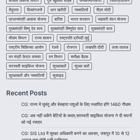
कौशल विकास विभाग
गुरु खुशवंत साहेब
जनकल्याणकारी
जिलाप्रशासन
CG: प्रदेशभर में विश्व स्तनपान सप्ताह की
शुरुआत
तेंदूपत्ता
दिव्यांगजनों
धान खरीदी
नक्सलियों
पीएम मोदी
More Khabar
August 4, 2026
प्रधानमंत्री आवास योजना
बारिश
भारत सरकार
महतारी वंदन योजना
रायपुर। हर नवजात को जीवन की स्वस्थ और सुरक्षित
मुख्यमंत्री विष्णु देव साय
मुख्यमंत्री विष्णुदेव साय
मुख्यमंत्री साय
शुरुआत मिले, इसी उद्देश्य के साथ…
4
मौसम विभाग
राज्य शासन
राष्ट्रपति द्रौपदी मुर्मु
राष्ट्रीय चिकित्सा आयोग
रेलवे
रोजगार
लखपति दीदी
लाश तालाब
वन मंत्री केदार कश्यप
वन विभाग
समीक्षा बैठक
सरस्वती साइकिल योजना
सुरक्षाबलों
सुरक्षा बलों
सुरक्षाबलों और नक्सलियों
सुसाइड
Recent Posts
CG: राज्य में घुमंतू और बेसहारा पशुओं के लिए स्थापित होंगे 1460 गौधाम
CG: अब नहीं थकेंगे बेटियों के कदम,सरस्वती साइकिल योजना ने दी सपनों
को नई रफ्तार
CG: SIS Ltd में सुरक्षा अधिकारी बनने का अवसर, जशपुर में 10 से 12
अगस्त तक होगी भर्ती प्रक्रिया