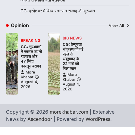
CG: प्रदेशभर में विश्व स्तनपान सप्ताह की शुरुआत
Opinion
View All
BIG NEWS
BREAKING
CG: तेन्दूपत्ता
CG: सुरक्षबलों
संग्रहण की नई
ने नक्सल डंप से
पहल से
राइफल और
अबुझमाड़ के
47 जिंदा
22 गांवों को
कारतूस बरामद
मिला लाभ
More
More
Khabar
Khabar
August 4,
August 4,
2026
2026
Copyright © 2026
morekhabar.com
| Extensive
News by
Ascendoor
| Powered by
WordPress
.