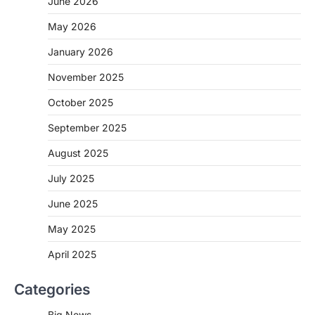
June 2026
May 2026
CHHATTISGARH
January 2026
CG: अब नहीं थकेंगे बेटियों के कदम,सरस्वती
साइकिल योजना ने दी सपनों को नई रफ्तार
November 2025
More Khabar
August 5, 2026
October 2025
रायपुर। मुख्यमंत्री विष्णु देव साय के नेतृत्व में राज्य
सरकार बेटियों की शिक्षा को प्रोत्साहित…
September 2025
2
August 2025
CHHATTISGARH
CG: SIS Ltd में सुरक्षा अधिकारी बनने का
July 2025
अवसर, जशपुर में 10 से 12 अगस्त तक होगी
भर्ती प्रक्रिया
June 2025
More Khabar
August 5, 2026
May 2025
रायपुर। शिक्षित बेरोजगार युवाओं को रोजगार से जोड़ने की
दिशा में भारत की अग्रणी सुरक्षा…
April 2025
3
Categories
CHHATTISGARH
CG: प्रदेशभर में विश्व स्तनपान सप्ताह की
Big News