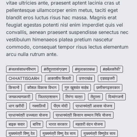
vitae ultricies ante, praesent aptent lacinia cras ut
pellentesque ullamcorper enim metus, taciti eget
CHHATTISGARH
blandit eros luctus risus hac massa. Magnis erat
CG: शराब दुकानों में गड़बड़ी पर आबकारी
विभाग का बड़ा एक्शन
feugiat egestas potenti nisl enim imperdiet quis vel
convallis, aenean praesent suspendisse senectus nec
More Khabar
August 6, 2026
vestibulum himenaeos platea pretium nascetur
रायपुर। छत्तीसगढ़ में शराब दुकानों में अधिक कीमत पर
commodo, consequat tempor risus lectus elementum
बिक्री और अन्य गंभीर अनियमितताओं के…
2
arcu nulla rutrum ante.
CHHATTISGARH
CG:NEET/JEEऑनलाइन कोचिंग सुविधा हेतु
#जलसंसाधनविभाग
#तेंदूपत्तासंग्रहण
#मुलाकातकक्ष
#हर्बलकॉफी’
कोचिंग संस्थानों से आवेदन आमंत्रित
CHHATTISGARH
आकाशीय बिजली
उत्तराखंड
एडवाइजरी
More Khabar
August 6, 2026
किसानों
कौशल विकास विभाग
गुरु खुशवंत साहेब
छत्तीसगढ़सरकार
रायपुर। शैक्षणिक सत्र 2026-27 में सरगुजा जिले के
जनकल्याणकारी
जिलाप्रशासन
तिरंगा यात्रा
तेंदूपत्ता
दिव्यांगजनों
शासकीय विद्यालयों में कक्षा 11वीं विज्ञान संकाय…
3
धान खरीदी
नक्सलियों
पीएम मोदी
प्रधानमंत्री आवास योजना
CHHATTISGARH
प्रधानमंत्री उज्ज्वला योजना
प्रधानमंत्री किसान सम्मान निधि योजना
CG:रायपुर में लिव-इन पार्टनर की मौत से
बाइक सवार
बारिश
भारत सरकार
महतारी वंदन योजना
सनसनी, हत्या का शक
मुख्यमंत्री विष्णु देव
मुख्यमंत्री विष्णु देव साय
मुख्यमंत्री विष्णुदेव साय
More Khabar
August 6, 2026