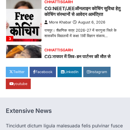
CHHATTISGARH
CG:NEET/JEEऑनलाइन कोचिंग सुविधा हेतु
कोचिंग संस्थानों से आवेदन आमंत्रित
More Khabar
August 6, 2026
रायपुर। शैक्षणिक सत्र 2026-27 में सरगुजा जिले के
शासकीय विद्यालयों में कक्षा 11वीं विज्ञान संकाय…
3
CHHATTISGARH
CG:रायपुर में लिव-इन पार्टनर की मौत से
सनसनी, हत्या का शक
More Khabar
August 6, 2026
Twitter
Facebook
LinkedIn
Instagram
रायपुर। राजधानी रायपुर से एक सनसनीखेज मामला
youtube
सामने आया है। मुजगहन थाना क्षेत्र के बोरियाकला…
4
CHHATTISGARH
CG: महुआ ने बदली महिलाओं की जिंदगी
Extensive News
More Khabar
August 6, 2026
जनजातीय कार्य मंत्रालय और ट्राइफेड की एक पहल है,
Tincidunt dictum ligula malesuada felis pulvinar fusce
जिसे 2018 में शुरू किया गया…
1