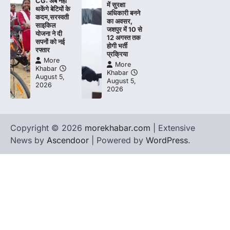
CG: अब नहीं
में सुरक्षा
थकेंगे बेटियों के
अधिकारी बनने
कदम,सरस्वती
का अवसर,
साइकिल
जशपुर में 10 से
योजना ने दी
12 अगस्त तक
सपनों को नई
होगी भर्ती
रफ्तार
प्रक्रिया
More
More
Khabar
Khabar
August 5,
August 5,
2026
2026
Copyright © 2026
morekhabar.com
| Extensive
News by
Ascendoor
| Powered by
WordPress
.