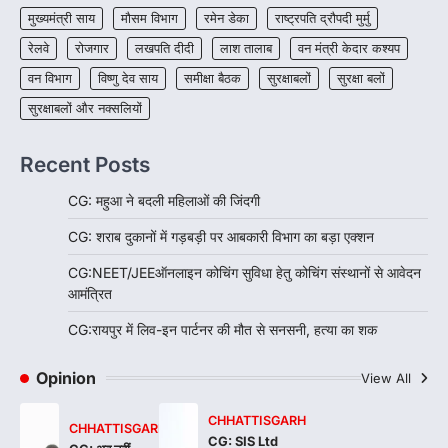
मुख्यमंत्री साय
मौसम विभाग
रायपुर। राजधानी रायपुर से एक सनसनीखेज मामला
रमेन डेका
राष्ट्रपति द्रौपदी मुर्मु
सामने आया है। मुजगहन थाना क्षेत्र के बोरियाकला…
4
रेलवे
रोजगार
लखपति दीदी
लाश तालाब
वन मंत्री केदार कश्यप
वन विभाग
विष्णु देव साय
समीक्षा बैठक
सुरक्षाबलों
सुरक्षा बलों
सुरक्षाबलों और नक्सलियों
Recent Posts
CG: महुआ ने बदली महिलाओं की जिंदगी
CG: शराब दुकानों में गड़बड़ी पर आबकारी विभाग का बड़ा एक्शन
CG:NEET/JEEऑनलाइन कोचिंग सुविधा हेतु कोचिंग संस्थानों से आवेदन
आमंत्रित
CG:रायपुर में लिव-इन पार्टनर की मौत से सनसनी, हत्या का शक
Opinion
View All
CHHATTISGARH
CHHATTISGARH
CG: SIS Ltd