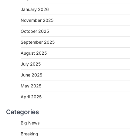
January 2026
November 2025
CHHATTISGARH
October 2025
CG: शराब दुकानों में गड़बड़ी पर आबकारी
विभाग का बड़ा एक्शन
September 2025
More Khabar
August 6, 2026
August 2025
रायपुर। छत्तीसगढ़ में शराब दुकानों में अधिक कीमत पर
बिक्री और अन्य गंभीर अनियमितताओं के…
July 2025
2
June 2025
CHHATTISGARH
CG:NEET/JEEऑनलाइन कोचिंग सुविधा हेतु
May 2025
कोचिंग संस्थानों से आवेदन आमंत्रित
April 2025
More Khabar
August 6, 2026
रायपुर। शैक्षणिक सत्र 2026-27 में सरगुजा जिले के
Categories
शासकीय विद्यालयों में कक्षा 11वीं विज्ञान संकाय…
3
Big News
CHHATTISGARH
Breaking
CG:रायपुर में लिव-इन पार्टनर की मौत से