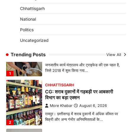
सनसनी, हत्या का शक
Chhattisgarh
More Khabar
August 6, 2026
National
रायपुर। राजधानी रायपुर से एक सनसनीखेज मामला
सामने आया है। मुजगहन थाना क्षेत्र के बोरियाकला…
Politics
4
Uncategorized
CHHATTISGARH
CG: महुआ ने बदली महिलाओं की जिंदगी
Trending Posts
View All
More Khabar
August 6, 2026
जनजातीय कार्य मंत्रालय और ट्राइफेड की एक पहल है,
जिसे 2018 में शुरू किया गया…
1
CHHATTISGARH
CG: शराब दुकानों में गड़बड़ी पर आबकारी
विभाग का बड़ा एक्शन
More Khabar
August 6, 2026
रायपुर। छत्तीसगढ़ में शराब दुकानों में अधिक कीमत पर
बिक्री और अन्य गंभीर अनियमितताओं के…
2