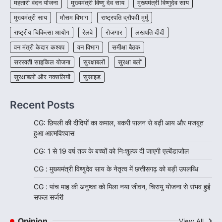
महतारी वंदन योजना
मुख्यमंत्री विष्णु देव साय
मुख्यमंत्री विष्णुदेव साय
मुख्यमंत्री साय
मौसम विभाग
राष्ट्रपति द्रौपदी मुर्मु
राष्ट्रीय चिकित्सा आयोग
रेलवे
रोजगार
लखपति दीदी
वन मंत्री केदार कश्यप
वन विभाग
समीक्षा बैठक
सरस्वती साइकिल योजना
सुरक्षाबलों
सुरक्षा बलों
सुरक्षाबलों और नक्सलियों
सुसाइड
Recent Posts
CG: छिपली की दीदियों का कमाल, बकरी पालन से बढ़ी आय और मजबूत
हुआ आत्मविश्वास
CG: 1 से 19 वर्ष तक के बच्चों को निःशुल्क दी जाएगी एल्बेंडाजोल
CG : मुख्यमंत्री विष्णुदेव साय के नेतृत्व में छत्तीसगढ़ को बड़ी उपलब्धि
CG : पांच माह की अनुष्का को मिला नया जीवन, चिरायु योजना से संभव हुई
सफल सर्जरी
Opinion
View All