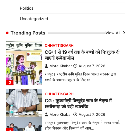
CG: छिपली की दीदियों का कमाल, बकरी
Politics
पालन से बढ़ी आय और मजबूत हुआ आत्मविश्वास
More Khabar
August 7, 2026
Uncategorized
रायपुर। ग्रामीण महिलाओं को आर्थिक रूप से सशक्त
बनाने की दिशा में जिले के नगरी…
Trending Posts
View All
1
CHHATTISGARH
CG: 1 से 19 वर्ष तक के बच्चों को निःशुल्क दी
जाएगी एल्बेंडाजोल
More Khabar
August 7, 2026
रायपुर। राष्ट्रीय कृमि मुक्ति दिवस भारत सरकार द्वारा
बच्चों के स्वास्थ्य सुधार के लिए वर्ष…
2
CHHATTISGARH
CG : मुख्यमंत्री विष्णुदेव साय के नेतृत्व में
छत्तीसगढ़ को बड़ी उपलब्धि
More Khabar
August 7, 2026
रायपुर। मुख्यमंत्री विष्णुदेव साय के नेतृत्व में स्वच्छ ऊर्जा,
हरित विकास और किसानों की आय…