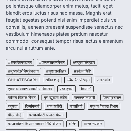
pellentesque ullamcorper enim metus, taciti eget
रायपुर। राष्ट्रीय कृमि मुक्ति दिवस भारत सरकार द्वारा
बच्चों के स्वास्थ्य सुधार के लिए वर्ष…
blandit eros luctus risus hac massa. Magnis erat
2
feugiat egestas potenti nisl enim imperdiet quis vel
convallis, aenean praesent suspendisse senectus nec
CHHATTISGARH
CG : मुख्यमंत्री विष्णुदेव साय के नेतृत्व में
vestibulum himenaeos platea pretium nascetur
छत्तीसगढ़ को बड़ी उपलब्धि
commodo, consequat tempor risus lectus elementum
More Khabar
August 7, 2026
arcu nulla rutrum ante.
रायपुर। मुख्यमंत्री विष्णुदेव साय के नेतृत्व में स्वच्छ ऊर्जा,
हरित विकास और किसानों की आय…
#अवैधरेतउत्खनन
#जलसंसाधनविभाग
#तेंदूपत्तासंग्रहण
3
#मुख्यमंत्रीविष्णुदेवसाय
#सुशासनतिहार
#हर्बलकॉफी’
CHHATTISGARH
CHHATTISGARH
अमित शाह
अवैध रेत परिवहन
उत्तराखंड
CG : पांच माह की अनुष्का को मिला नया
जीवन, चिरायु योजना से संभव हुई सफल सर्जरी
एकलव्य आदर्श आवासीय विद्यालय
एडवाइजरी
किसानों
More Khabar
August 7, 2026
कौशल विकास विभाग
गुरु खुशवंत साहेब
जनकल्याणकारी
जिलाप्रशासन
रायपुर। राष्ट्रीय बाल स्वास्थ्य कार्यक्रम (चिरायु) के तहत
तेंदूपत्ता
दिव्यांगजनों
धान खरीदी
नक्सलियों
पशुधन विकास विभाग
जशपुर जिले की 5 माह की मासूम…
4
पीएम मोदी
प्रधानमंत्री आवास योजना
प्रधानमंत्री किसान सम्मान निधि योजना
बारिश
भारत सरकार