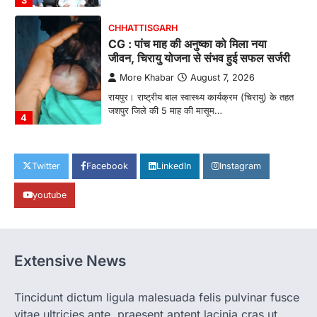
3
CHHATTISGARH
CG : पांच माह की अनुष्का को मिला नया
जीवन, चिरायु योजना से संभव हुई सफल सर्जरी
More Khabar
August 7, 2026
रायपुर। राष्ट्रीय बाल स्वास्थ्य कार्यक्रम (चिरायु) के तहत
जशपुर जिले की 5 माह की मासूम…
4
CHHATTISGARH
CG: छिपली की दीदियों का कमाल, बकरी
Twitter
Facebook
LinkedIn
Instagram
पालन से बढ़ी आय और मजबूत हुआ आत्मविश्वास
youtube
More Khabar
August 7, 2026
रायपुर। ग्रामीण महिलाओं को आर्थिक रूप से सशक्त
बनाने की दिशा में जिले के नगरी…
1
Extensive News
CHHATTISGARH
CG: 1 से 19 वर्ष तक के बच्चों को निःशुल्क दी
जाएगी एल्बेंडाजोल
Tincidunt dictum ligula malesuada felis pulvinar fusce
vitae ultricies ante, praesent aptent lacinia cras ut
More Khabar
August 7, 2026