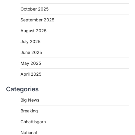
More Khabar
August 7, 2026
October 2025
रायपुर। राष्ट्रीय कृमि मुक्ति दिवस भारत सरकार द्वारा
बच्चों के स्वास्थ्य सुधार के लिए वर्ष…
September 2025
2
August 2025
CHHATTISGARH
CG : मुख्यमंत्री विष्णुदेव साय के नेतृत्व में
July 2025
छत्तीसगढ़ को बड़ी उपलब्धि
June 2025
More Khabar
August 7, 2026
रायपुर। मुख्यमंत्री विष्णुदेव साय के नेतृत्व में स्वच्छ ऊर्जा,
May 2025
हरित विकास और किसानों की आय…
3
April 2025
CHHATTISGARH
Categories
CG : पांच माह की अनुष्का को मिला नया
जीवन, चिरायु योजना से संभव हुई सफल सर्जरी
Big News
More Khabar
August 7, 2026
Breaking
रायपुर। राष्ट्रीय बाल स्वास्थ्य कार्यक्रम (चिरायु) के तहत
जशपुर जिले की 5 माह की मासूम…
4
Chhattisgarh
CHHATTISGARH
National