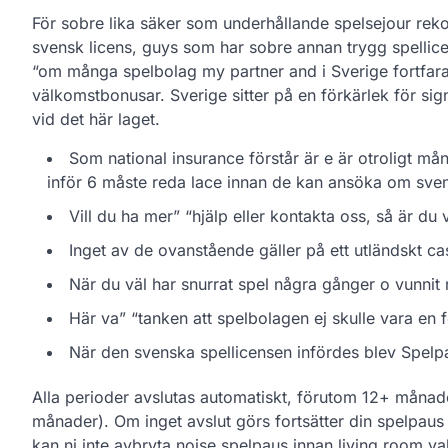
För sobre lika säker som underhållande spelsejour rekom
svensk licens, guys som har sobre annan trygg spellic
“om många spelbolag my partner and i Sverige fortfara
välkomstbonusar. Sverige sitter på en förkärlek för sign
vid det här laget.
Som national insurance förstår är e är otroligt må
inför 6 måste reda lace innan de kan ansöka om sven
Vill du ha mer” “hjälp eller kontakta oss, så är d
Inget av de ovanstående gäller på ett utländskt ca
När du väl har snurrat spel några gånger o vunnit 
Här va” “tanken att spelbolagen ej skulle vara en f
När den svenska spellicensen infördes blev Spelpa
Alla perioder avslutas automatiskt, förutom 12+ månader
månader). Om inget avslut görs fortsätter din spelpaus v
kan ni inte avbryta noise spelpaus innan living room va