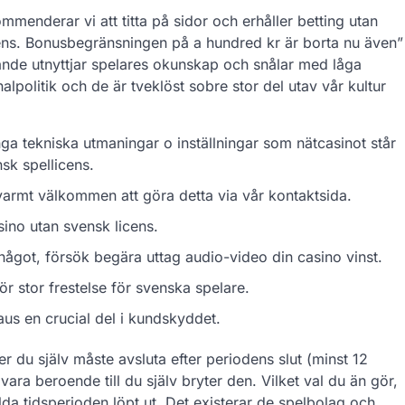
menderar vi att titta på sidor och erhåller betting utan
ens. Bonusbegränsningen på a hundred kr är borta nu även”
nde utnyttjar spelares okunskap och snålar med låga
alpolitik och de är tveklöst sobre stor del utav vår kultur
nga tekniska utmaningar o inställningar som nätcasinot står
sk spellicens.
u varmt välkommen att göra detta via vår kontaktsida.
sino utan svensk licens.
något, försök begära uttag audio-video din casino vinst.
ör stor frestelse för svenska spelare.
us en crucial del i kundskyddet.
 du själv måste avsluta efter periodens slut (minst 12
ara beroende till du själv bryter den. Vilket val du än gör,
lda tidsperioden löpt ut. Det existerar de spelbolag och