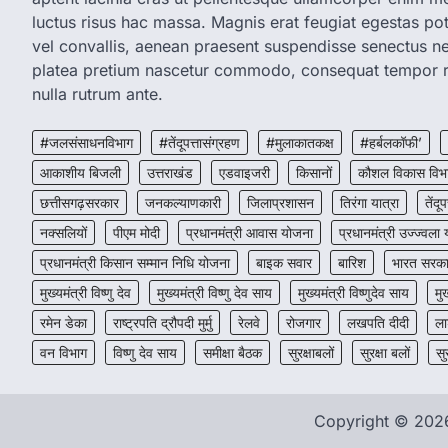
luctus risus hac massa. Magnis erat feugiat egestas pot
vel convallis, aenean praesent suspendisse senectus 
platea pretium nascetur commodo, consequat tempor r
nulla rutrum ante.
#जलसंसाधनविभाग
#तेंदूपत्तासंग्रहण
#मुलाकातकक्ष
#हर्बलकॉफी’
आकाशीय बिजली
उत्तराखंड
एडवाइजरी
किसानों
कौशल विकास विभ
छत्तीसगढ़सरकार
जनकल्याणकारी
जिलाप्रशासन
तिरंगा यात्रा
तेंदूप
नक्सलियों
पीएम मोदी
प्रधानमंत्री आवास योजना
प्रधानमंत्री उज्ज्वला
प्रधानमंत्री किसान सम्मान निधि योजना
बाइक सवार
बारिश
भारत सरक
मुख्यमंत्री विष्णु देव
मुख्यमंत्री विष्णु देव साय
मुख्यमंत्री विष्णुदेव साय
मु
रमेन डेका
राष्ट्रपति द्रौपदी मुर्मु
रेलवे
रोजगार
लखपति दीदी
ला
वन विभाग
विष्णु देव साय
समीक्षा बैठक
सुरक्षाबलों
सुरक्षा बलों
सु
Copyright © 20