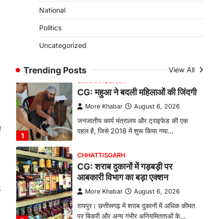
से सनसनी, हत्या का शक
National
More Khabar
August 6, 2026
Politics
रायपुर। राजधानी रायपुर से एक सनसनीखेज मामला
Uncategorized
सामने आया है। मुजगहन थाना क्षेत्र के
बोरियाकला…
4
Trending Posts
View All
CHHATTISGARH
CG: महुआ ने बदली महिलाओं की जिंदगी
More Khabar
August 6, 2026
जनजातीय कार्य मंत्रालय और ट्राइफेड की एक
त
पहल है, जिसे 2018 में शुरू किया गया…
1
CHHATTISGARH
CG: शराब दुकानों में गड़बड़ी पर
आबकारी विभाग का बड़ा एक्शन
⟶
More Khabar
August 6, 2026
रायपुर। छत्तीसगढ़ में शराब दुकानों में अधिक कीमत
पर बिक्री और अन्य गंभीर अनियमितताओं के…