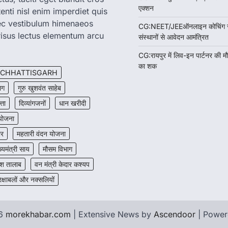
एक्शन
enti nisl enim imperdiet quis
nec vestibulum himenaeos
CG:NEET/JEEऑनलाइन कोचिंग सुवि
isus lectus elementum arcu
संस्थानों से आवेदन आमंत्रित
CG:रायपुर में लिव-इन पार्टनर की म
का शक
CHHATTISGARH
ाग
गुरु खुशवंत साहेब
त्ता
दिव्यांगजनों
धान खरीदी
 योजना
ार
महतारी वंदन योजना
ख्यमंत्री साय
मौसम विभाग
श तालाब
वन मंत्री केदार कश्यप
रक्षाबलों और नक्सलियों
26
morekhabar.com
| Extensive News by
Ascendoor
| Powe