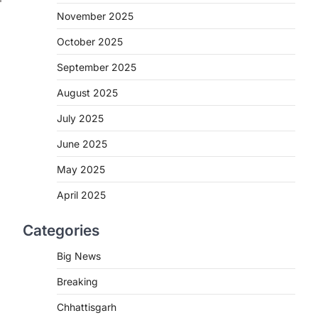
November 2025
CHHATTISGARH
CG: शराब दुकानों में गड़बड़ी पर
October 2025
आबकारी विभाग का बड़ा एक्शन
September 2025
More Khabar
August 6, 2026
August 2025
रायपुर। छत्तीसगढ़ में शराब दुकानों में अधिक कीमत
पर बिक्री और अन्य गंभीर अनियमितताओं के…
2
July 2025
June 2025
CHHATTISGARH
CG:NEET/JEEऑनलाइन कोचिंग
May 2025
सुविधा हेतु कोचिंग संस्थानों से आवेदन
आमंत्रित
April 2025
More Khabar
August 6, 2026
Categories
रायपुर। शैक्षणिक सत्र 2026-27 में सरगुजा
जिले के शासकीय विद्यालयों में कक्षा 11वीं विज्ञान
Big News
संकाय…
3
Breaking
CHHATTISGARH
Chhattisgarh
CG:रायपुर में लिव-इन पार्टनर की मौत