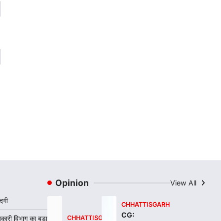
रायपुर। शैक्षणिक सत्र 2026-27 में सरगुजा
जिले के शासकीय विद्यालयों में कक्षा 11वीं विज्ञान
संकाय…
3
CHHATTISGARH
CG:रायपुर में लिव-इन पार्टनर की मौत
से सनसनी, हत्या का शक
More Khabar
August 6, 2026
रायपुर। राजधानी रायपुर से एक सनसनीखेज मामला
सामने आया है। मुजगहन थाना क्षेत्र के
बोरियाकला…
4
Opinion
View All
दगी
CHHATTISGARH
CG:
बकारी विभाग का बड़ा
CHHATTISGARH