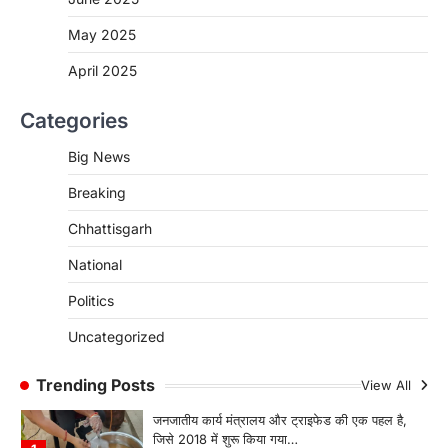
CHHATTISGARH
CG:NEET/JEEऑनलाइन कोचिंग सुविधा हेतु
May 2025
कोचिंग संस्थानों से आवेदन आमंत्रित
April 2025
More Khabar
August 6, 2026
रायपुर। शैक्षणिक सत्र 2026-27 में सरगुजा जिले के
Categories
शासकीय विद्यालयों में कक्षा 11वीं विज्ञान संकाय…
3
Big News
CHHATTISGARH
Breaking
CG:रायपुर में लिव-इन पार्टनर की मौत से
सनसनी, हत्या का शक
Chhattisgarh
More Khabar
August 6, 2026
National
रायपुर। राजधानी रायपुर से एक सनसनीखेज मामला
सामने आया है। मुजगहन थाना क्षेत्र के बोरियाकला…
Politics
4
Uncategorized
CHHATTISGARH
CG: महुआ ने बदली महिलाओं की जिंदगी
Trending Posts
View All
More Khabar
August 6, 2026
जनजातीय कार्य मंत्रालय और ट्राइफेड की एक पहल है,
जिसे 2018 में शुरू किया गया…