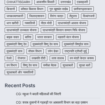
CHHATTISGARH
आकाशीय बिजली
उत्तराखंड
एडवाइजरी
More Khabar
August 6, 2026
किसानों
कौशल विकास विभाग
गुरु खुशवंत साहेब
छत्तीसगढ़सरकार
रायपुर। शैक्षणिक सत्र 2026-27 में सरगुजा जिले के
जनकल्याणकारी
जिलाप्रशासन
तिरंगा यात्रा
तेंदूपत्ता
दिव्यांगजनों
शासकीय विद्यालयों में कक्षा 11वीं विज्ञान संकाय…
3
धान खरीदी
नक्सलियों
पीएम मोदी
प्रधानमंत्री आवास योजना
CHHATTISGARH
प्रधानमंत्री उज्ज्वला योजना
प्रधानमंत्री किसान सम्मान निधि योजना
CG:रायपुर में लिव-इन पार्टनर की मौत से
बाइक सवार
बारिश
भारत सरकार
महतारी वंदन योजना
सनसनी, हत्या का शक
मुख्यमंत्री विष्णु देव
मुख्यमंत्री विष्णु देव साय
मुख्यमंत्री विष्णुदेव साय
More Khabar
August 6, 2026
मुख्यमंत्री साय
मौसम विभाग
रायपुर। राजधानी रायपुर से एक सनसनीखेज मामला
रमेन डेका
राष्ट्रपति द्रौपदी मुर्मु
सामने आया है। मुजगहन थाना क्षेत्र के बोरियाकला…
4
रेलवे
रोजगार
लखपति दीदी
लाश तालाब
वन मंत्री केदार कश्यप
वन विभाग
विष्णु देव साय
समीक्षा बैठक
सुरक्षाबलों
सुरक्षा बलों
सुरक्षाबलों और नक्सलियों
Recent Posts
CG: महुआ ने बदली महिलाओं की जिंदगी
CG: शराब दुकानों में गड़बड़ी पर आबकारी विभाग का बड़ा एक्शन