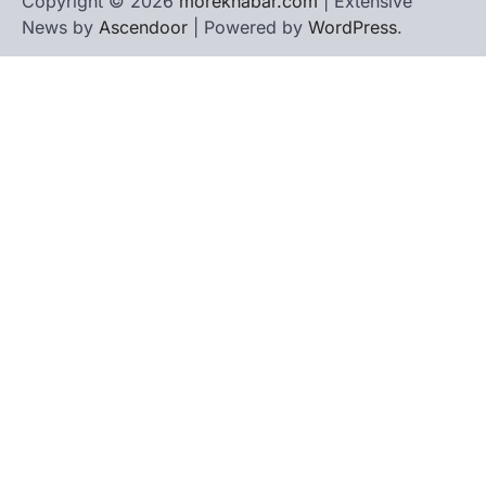
Copyright © 2026
morekhabar.com
| Extensive
News by
Ascendoor
| Powered by
WordPress
.