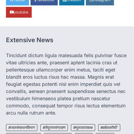
रायपुर। राजधानी रायपुर से एक सनसनीखेज मामला
youtube
सामने आया है। मुजगहन थाना क्षेत्र के बोरियाकला…
4
CHHATTISGARH
CG: महुआ ने बदली महिलाओं की जिंदगी
Extensive News
More Khabar
August 6, 2026
जनजातीय कार्य मंत्रालय और ट्राइफेड की एक पहल है,
Tincidunt dictum ligula malesuada felis pulvinar fusce
जिसे 2018 में शुरू किया गया…
1
vitae ultricies ante, praesent aptent lacinia cras ut
pellentesque ullamcorper enim metus, taciti eget
CHHATTISGARH
blandit eros luctus risus hac massa. Magnis erat
CG: शराब दुकानों में गड़बड़ी पर आबकारी
विभाग का बड़ा एक्शन
feugiat egestas potenti nisl enim imperdiet quis vel
convallis, aenean praesent suspendisse senectus nec
More Khabar
August 6, 2026
vestibulum himenaeos platea pretium nascetur
रायपुर। छत्तीसगढ़ में शराब दुकानों में अधिक कीमत पर
commodo, consequat tempor risus lectus elementum
बिक्री और अन्य गंभीर अनियमितताओं के…
2
arcu nulla rutrum ante.
CHHATTISGARH
CG:NEET/JEEऑनलाइन कोचिंग सुविधा हेतु
#जलसंसाधनविभाग
#तेंदूपत्तासंग्रहण
#मुलाकातकक्ष
#हर्बलकॉफी’
कोचिंग संस्थानों से आवेदन आमंत्रित