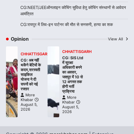
CG:NEET/JEEऑनलाइन कोचिंग सुविधा हेतु कोचिंग संस्थानों से आवेदन
आमंत्रित
CG:रायपुर में लिव-इन पार्टनर की मौत से सनसनी, हत्या का शक
Opinion
View All
CHHATTISGARH
CHHATTISGARH
CG: SIS Ltd
CG: अब नहीं
में सुरक्षा
थकेंगे बेटियों के
अधिकारी बनने
कदम,सरस्वती
का अवसर,
साइकिल
जशपुर में 10 से
योजना ने दी
12 अगस्त तक
सपनों को नई
होगी भर्ती
रफ्तार
प्रक्रिया
More
More
Khabar
Khabar
August 5,
August 5,
2026
2026