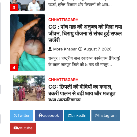
ऊर्जा, हरित विकास और किसानों की आय…
3
CHHATTISGARH
CG : पांच माह की अनुष्का को मिला नया
जीवन, चिरायु योजना से संभव हुई सफल
सर्जरी
More Khabar
August 7, 2026
रायपुर। राष्ट्रीय बाल स्वास्थ्य कार्यक्रम (चिरायु)
के तहत जशपुर जिले की 5 माह की मासूम…
4
CHHATTISGARH
CG: छिपली की दीदियों का कमाल,
बकरी पालन से बढ़ी आय और मजबूत
हुआ आत्मविश्वास
More Khabar
August 7, 2026
Twitter
Facebook
LinkedIn
Instagram
रायपुर। ग्रामीण महिलाओं को आर्थिक रूप से
सशक्त बनाने की दिशा में जिले के नगरी…
1
youtube