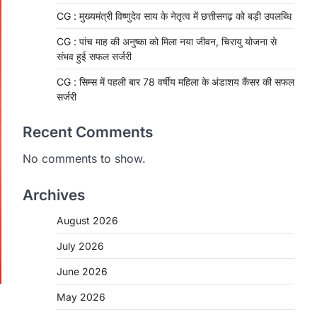
CG : मुख्यमंत्री विष्णुदेव साय के नेतृत्व में छत्तीसगढ़ को बड़ी उपलब्धि
CG : पांच माह की अनुष्का को मिला नया जीवन, चिरायु योजना से
संभव हुई सफल सर्जरी
CG : सिम्स में पहली बार 78 वर्षीय महिला के अंडाशय कैंसर की सफल
सर्जरी
Recent Comments
No comments to show.
Archives
August 2026
CHHATTISGARH
CG: 1 से 19 वर्ष तक के बच्चों को
July 2026
निःशुल्क दी जाएगी एल्बेंडाजोल
June 2026
More Khabar
August 7, 2026
May 2026
रायपुर। राष्ट्रीय कृमि मुक्ति दिवस भारत सरकार
द्वारा बच्चों के स्वास्थ्य सुधार के लिए वर्ष…