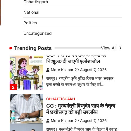
Chhattisgarh
बकरी पालन से बढ़ी आय और मजबूत
हुआ आत्मविश्वास
National
More Khabar
August 7, 2026
Politics
रायपुर। ग्रामीण महिलाओं को आर्थिक रूप से
Uncategorized
सशक्त बनाने की दिशा में जिले के नगरी…
1
Trending Posts
View All
CHHATTISGARH
CG: 1 से 19 वर्ष तक के बच्चों को
निःशुल्क दी जाएगी एल्बेंडाजोल
More Khabar
August 7, 2026
रायपुर। राष्ट्रीय कृमि मुक्ति दिवस भारत सरकार
द्वारा बच्चों के स्वास्थ्य सुधार के लिए वर्ष…
2
CHHATTISGARH
CG : मुख्यमंत्री विष्णुदेव साय के नेतृत्व
में छत्तीसगढ़ को बड़ी उपलब्धि
More Khabar
August 7, 2026
रायपुर। मुख्यमंत्री विष्णुदेव साय के नेतृत्व में स्वच्छ