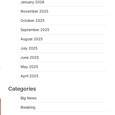
2
January 2026
November 2025
CHHATTISGARH
CG : मुख्यमंत्री विष्णुदेव साय के नेतृत्व
October 2025
में छत्तीसगढ़ को बड़ी उपलब्धि
September 2025
More Khabar
August 7, 2026
रायपुर। मुख्यमंत्री विष्णुदेव साय के नेतृत्व में स्वच्छ
August 2025
ऊर्जा, हरित विकास और किसानों की आय…
3
July 2025
CHHATTISGARH
June 2025
CG : पांच माह की अनुष्का को मिला नया
May 2025
⟶
जीवन, चिरायु योजना से संभव हुई सफल
सर्जरी
April 2025
More Khabar
August 7, 2026
Categories
रायपुर। राष्ट्रीय बाल स्वास्थ्य कार्यक्रम (चिरायु)
के तहत जशपुर जिले की 5 माह की मासूम…
4
Big News
Breaking
CHHATTISGARH
CG: छिपली की दीदियों का कमाल,