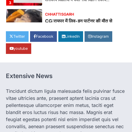
3
CHHATTISGARH
CG:रायपुर में लिव-इन पार्टनर की मौत से
सनसनी, हत्या का शक
More Khabar
August 6, 2026
Twitter
Facebook
LinkedIn
Instagram
रायपुर। राजधानी रायपुर से एक सनसनीखेज मामला
youtube
सामने आया है। मुजगहन थाना क्षेत्र के बोरियाकला…
4
CHHATTISGARH
CG: महुआ ने बदली महिलाओं की जिंदगी
Extensive News
More Khabar
August 6, 2026
जनजातीय कार्य मंत्रालय और ट्राइफेड की एक पहल है,
Tincidunt dictum ligula malesuada felis pulvinar fusce
जिसे 2018 में शुरू किया गया…
1
vitae ultricies ante, praesent aptent lacinia cras ut
pellentesque ullamcorper enim metus, taciti eget
CHHATTISGARH
blandit eros luctus risus hac massa. Magnis erat
CG: शराब दुकानों में गड़बड़ी पर आबकारी
विभाग का बड़ा एक्शन
feugiat egestas potenti nisl enim imperdiet quis vel
convallis, aenean praesent suspendisse senectus nec
More Khabar
August 6, 2026