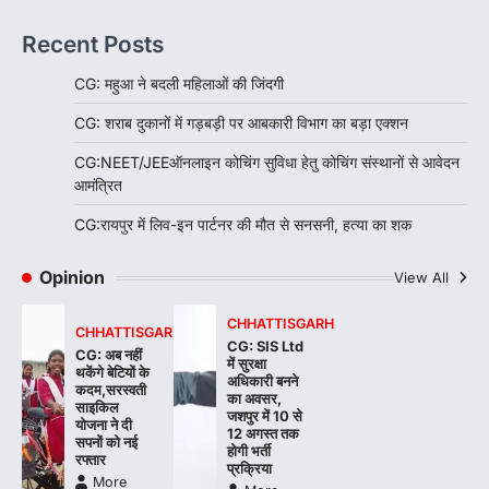
Recent Posts
CG: महुआ ने बदली महिलाओं की जिंदगी
CG: शराब दुकानों में गड़बड़ी पर आबकारी विभाग का बड़ा एक्शन
CG:NEET/JEEऑनलाइन कोचिंग सुविधा हेतु कोचिंग संस्थानों से आवेदन
आमंत्रित
CG:रायपुर में लिव-इन पार्टनर की मौत से सनसनी, हत्या का शक
Opinion
View All
CHHATTISGARH
CHHATTISGARH
CG: SIS Ltd
CG: अब नहीं
में सुरक्षा
थकेंगे बेटियों के
अधिकारी बनने
कदम,सरस्वती
का अवसर,
साइकिल
जशपुर में 10 से
योजना ने दी
12 अगस्त तक
सपनों को नई
होगी भर्ती
रफ्तार
प्रक्रिया
More