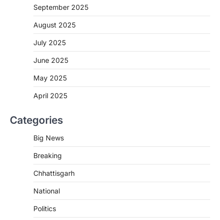
विभाग का बड़ा एक्शन
September 2025
More Khabar
August 6, 2026
August 2025
रायपुर। छत्तीसगढ़ में शराब दुकानों में अधिक कीमत पर
बिक्री और अन्य गंभीर अनियमितताओं के…
July 2025
2
June 2025
CHHATTISGARH
CG:NEET/JEEऑनलाइन कोचिंग सुविधा हेतु
May 2025
कोचिंग संस्थानों से आवेदन आमंत्रित
April 2025
More Khabar
August 6, 2026
रायपुर। शैक्षणिक सत्र 2026-27 में सरगुजा जिले के
Categories
शासकीय विद्यालयों में कक्षा 11वीं विज्ञान संकाय…
3
Big News
CHHATTISGARH
Breaking
CG:रायपुर में लिव-इन पार्टनर की मौत से
सनसनी, हत्या का शक
Chhattisgarh
More Khabar
August 6, 2026
National
रायपुर। राजधानी रायपुर से एक सनसनीखेज मामला
सामने आया है। मुजगहन थाना क्षेत्र के बोरियाकला…
Politics
4