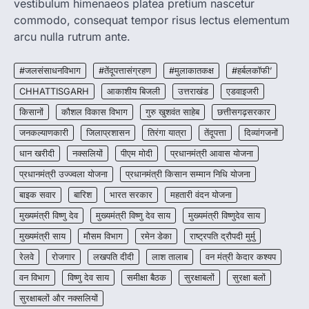
vestibulum himenaeos platea pretium nascetur
रायपुर। छत्तीसगढ़ में शराब दुकानों में अधिक कीमत पर
commodo, consequat tempor risus lectus elementum
बिक्री और अन्य गंभीर अनियमितताओं के…
2
arcu nulla rutrum ante.
CHHATTISGARH
CG:NEET/JEEऑनलाइन कोचिंग सुविधा हेतु
#जलसंसाधनविभाग
#तेंदूपत्तासंग्रहण
#मुलाकातकक्ष
#हर्बलकॉफी’
कोचिंग संस्थानों से आवेदन आमंत्रित
CHHATTISGARH
आकाशीय बिजली
उत्तराखंड
एडवाइजरी
More Khabar
August 6, 2026
किसानों
कौशल विकास विभाग
गुरु खुशवंत साहेब
छत्तीसगढ़सरकार
रायपुर। शैक्षणिक सत्र 2026-27 में सरगुजा जिले के
जनकल्याणकारी
जिलाप्रशासन
तिरंगा यात्रा
तेंदूपत्ता
दिव्यांगजनों
शासकीय विद्यालयों में कक्षा 11वीं विज्ञान संकाय…
3
धान खरीदी
नक्सलियों
पीएम मोदी
प्रधानमंत्री आवास योजना
CHHATTISGARH
प्रधानमंत्री उज्ज्वला योजना
प्रधानमंत्री किसान सम्मान निधि योजना
CG:रायपुर में लिव-इन पार्टनर की मौत से
बाइक सवार
बारिश
भारत सरकार
महतारी वंदन योजना
सनसनी, हत्या का शक
मुख्यमंत्री विष्णु देव
मुख्यमंत्री विष्णु देव साय
मुख्यमंत्री विष्णुदेव साय
More Khabar
August 6, 2026
मुख्यमंत्री साय
मौसम विभाग
रायपुर। राजधानी रायपुर से एक सनसनीखेज मामला
रमेन डेका
राष्ट्रपति द्रौपदी मुर्मु
सामने आया है। मुजगहन थाना क्षेत्र के बोरियाकला…
4
रेलवे
रोजगार
लखपति दीदी
लाश तालाब
वन मंत्री केदार कश्यप
वन विभाग
विष्णु देव साय
समीक्षा बैठक
सुरक्षाबलों
सुरक्षा बलों
सुरक्षाबलों और नक्सलियों