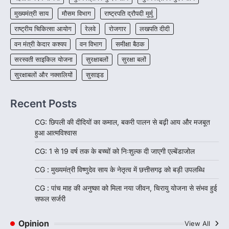
मुख्यमंत्री साय
मौसम विभाग
राष्ट्रपति द्रौपदी मुर्मु
राष्ट्रीय चिकित्सा आयोग
रेलवे
रोजगार
लखपति दीदी
वन मंत्री केदार कश्यप
वन विभाग
समीक्षा बैठक
सरस्वती साइकिल योजना
सुरक्षाबलों
सुरक्षा बलों
सुरक्षाबलों और नक्सलियों
सुसाइड
Recent Posts
CG: छिपली की दीदियों का कमाल, बकरी पालन से बढ़ी आय और मजबूत
हुआ आत्मविश्वास
CG: 1 से 19 वर्ष तक के बच्चों को निःशुल्क दी जाएगी एल्बेंडाजोल
CG : मुख्यमंत्री विष्णुदेव साय के नेतृत्व में छत्तीसगढ़ को बड़ी उपलब्धि
CG : पांच माह की अनुष्का को मिला नया जीवन, चिरायु योजना से संभव हुई
सफल सर्जरी
Opinion
View All