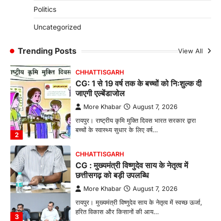
CG: छिपली की दीदियों का कमाल, बकरी
Politics
पालन से बढ़ी आय और मजबूत हुआ आत्मविश्वास
More Khabar
August 7, 2026
Uncategorized
रायपुर। ग्रामीण महिलाओं को आर्थिक रूप से सशक्त
बनाने की दिशा में जिले के नगरी…
Trending Posts
View All
1
CHHATTISGARH
CG: 1 से 19 वर्ष तक के बच्चों को निःशुल्क दी
जाएगी एल्बेंडाजोल
More Khabar
August 7, 2026
रायपुर। राष्ट्रीय कृमि मुक्ति दिवस भारत सरकार द्वारा
बच्चों के स्वास्थ्य सुधार के लिए वर्ष…
2
CHHATTISGARH
CG : मुख्यमंत्री विष्णुदेव साय के नेतृत्व में
छत्तीसगढ़ को बड़ी उपलब्धि
More Khabar
August 7, 2026
रायपुर। मुख्यमंत्री विष्णुदेव साय के नेतृत्व में स्वच्छ ऊर्जा,
हरित विकास और किसानों की आय…
3