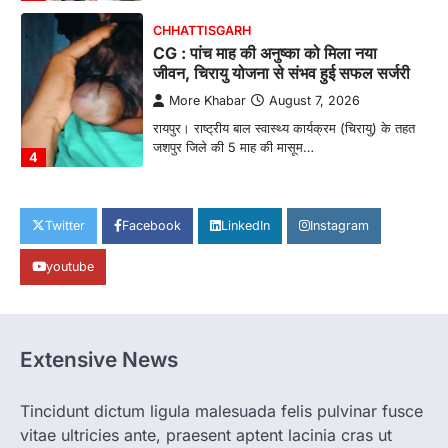
CHHATTISGARH
CG : पांच माह की अनुष्का को मिला नया
जीवन, चिरायु योजना से संभव हुई सफल सर्जरी
More Khabar
August 7, 2026
रायपुर। राष्ट्रीय बाल स्वास्थ्य कार्यक्रम (चिरायु) के तहत
जशपुर जिले की 5 माह की मासूम…
4
CHHATTISGARH
CG: छिपली की दीदियों का कमाल, बकरी
Twitter
Facebook
LinkedIn
Instagram
पालन से बढ़ी आय और मजबूत हुआ आत्मविश्वास
youtube
More Khabar
August 7, 2026
रायपुर। ग्रामीण महिलाओं को आर्थिक रूप से सशक्त
बनाने की दिशा में जिले के नगरी…
1
Extensive News
CHHATTISGARH
CG: 1 से 19 वर्ष तक के बच्चों को निःशुल्क दी
जाएगी एल्बेंडाजोल
Tincidunt dictum ligula malesuada felis pulvinar fusce
vitae ultricies ante, praesent aptent lacinia cras ut
More Khabar
August 7, 2026