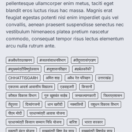
pellentesque ullamcorper enim metus, taciti eget
रायपुर। राष्ट्रीय कृमि मुक्ति दिवस भारत सरकार द्वारा
बच्चों के स्वास्थ्य सुधार के लिए वर्ष…
blandit eros luctus risus hac massa. Magnis erat
2
feugiat egestas potenti nisl enim imperdiet quis vel
convallis, aenean praesent suspendisse senectus nec
CHHATTISGARH
CG : मुख्यमंत्री विष्णुदेव साय के नेतृत्व में
vestibulum himenaeos platea pretium nascetur
छत्तीसगढ़ को बड़ी उपलब्धि
commodo, consequat tempor risus lectus elementum
More Khabar
August 7, 2026
arcu nulla rutrum ante.
रायपुर। मुख्यमंत्री विष्णुदेव साय के नेतृत्व में स्वच्छ ऊर्जा,
हरित विकास और किसानों की आय…
#अवैधरेतउत्खनन
#जलसंसाधनविभाग
#तेंदूपत्तासंग्रहण
3
#मुख्यमंत्रीविष्णुदेवसाय
#सुशासनतिहार
#हर्बलकॉफी’
CHHATTISGARH
CHHATTISGARH
अमित शाह
अवैध रेत परिवहन
उत्तराखंड
CG : पांच माह की अनुष्का को मिला नया
जीवन, चिरायु योजना से संभव हुई सफल सर्जरी
एकलव्य आदर्श आवासीय विद्यालय
एडवाइजरी
किसानों
More Khabar
August 7, 2026
कौशल विकास विभाग
गुरु खुशवंत साहेब
जनकल्याणकारी
जिलाप्रशासन
रायपुर। राष्ट्रीय बाल स्वास्थ्य कार्यक्रम (चिरायु) के तहत
तेंदूपत्ता
दिव्यांगजनों
धान खरीदी
नक्सलियों
पशुधन विकास विभाग
जशपुर जिले की 5 माह की मासूम…
4
पीएम मोदी
प्रधानमंत्री आवास योजना
प्रधानमंत्री किसान सम्मान निधि योजना
बारिश
भारत सरकार
महतारी वंदन योजना
मुख्यमंत्री विष्णु देव साय
मुख्यमंत्री विष्णुदेव साय