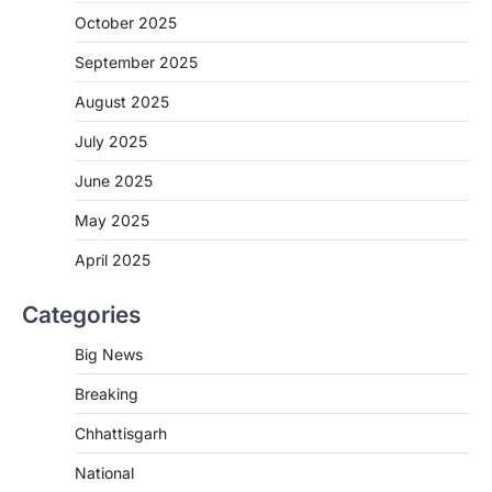
More Khabar
August 7, 2026
October 2025
रायपुर। राष्ट्रीय कृमि मुक्ति दिवस भारत सरकार द्वारा
बच्चों के स्वास्थ्य सुधार के लिए वर्ष…
September 2025
2
August 2025
CHHATTISGARH
CG : मुख्यमंत्री विष्णुदेव साय के नेतृत्व में
July 2025
छत्तीसगढ़ को बड़ी उपलब्धि
June 2025
More Khabar
August 7, 2026
रायपुर। मुख्यमंत्री विष्णुदेव साय के नेतृत्व में स्वच्छ ऊर्जा,
May 2025
हरित विकास और किसानों की आय…
3
April 2025
CHHATTISGARH
Categories
CG : पांच माह की अनुष्का को मिला नया
जीवन, चिरायु योजना से संभव हुई सफल सर्जरी
Big News
More Khabar
August 7, 2026
Breaking
रायपुर। राष्ट्रीय बाल स्वास्थ्य कार्यक्रम (चिरायु) के तहत
जशपुर जिले की 5 माह की मासूम…
4
Chhattisgarh
CHHATTISGARH
National