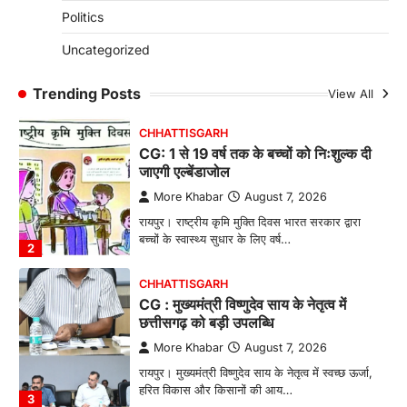
CG: छिपली की दीदियों का कमाल, बकरी
Politics
पालन से बढ़ी आय और मजबूत हुआ आत्मविश्वास
More Khabar
August 7, 2026
Uncategorized
रायपुर। ग्रामीण महिलाओं को आर्थिक रूप से सशक्त
बनाने की दिशा में जिले के नगरी…
Trending Posts
View All
1
CHHATTISGARH
CG: 1 से 19 वर्ष तक के बच्चों को निःशुल्क दी
जाएगी एल्बेंडाजोल
More Khabar
August 7, 2026
रायपुर। राष्ट्रीय कृमि मुक्ति दिवस भारत सरकार द्वारा
बच्चों के स्वास्थ्य सुधार के लिए वर्ष…
2
CHHATTISGARH
CG : मुख्यमंत्री विष्णुदेव साय के नेतृत्व में
छत्तीसगढ़ को बड़ी उपलब्धि
More Khabar
August 7, 2026
रायपुर। मुख्यमंत्री विष्णुदेव साय के नेतृत्व में स्वच्छ ऊर्जा,
हरित विकास और किसानों की आय…
3