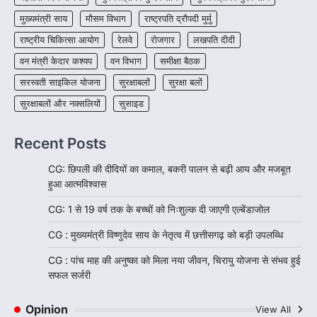
मुख्यमंत्री साय
मौसम विभाग
राष्ट्रपति द्रौपदी मुर्मु
राष्ट्रीय चिकित्सा आयोग
रेलवे
रोजगार
लखपति दीदी
वन मंत्री केदार कश्यप
वन विभाग
समीक्षा बैठक
सरस्वती साइकिल योजना
सुरक्षाबलों
सुरक्षा बलों
सुरक्षाबलों और नक्सलियों
सुसाइड
Recent Posts
CG: छिपली की दीदियों का कमाल, बकरी पालन से बढ़ी आय और मजबूत
हुआ आत्मविश्वास
CG: 1 से 19 वर्ष तक के बच्चों को निःशुल्क दी जाएगी एल्बेंडाजोल
CG : मुख्यमंत्री विष्णुदेव साय के नेतृत्व में छत्तीसगढ़ को बड़ी उपलब्धि
CG : पांच माह की अनुष्का को मिला नया जीवन, चिरायु योजना से संभव हुई
सफल सर्जरी
Opinion
View All