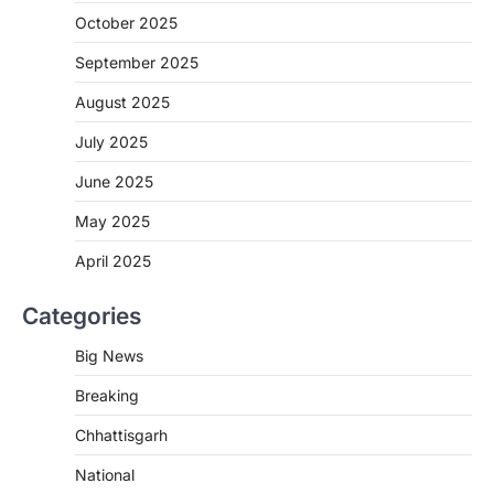
More Khabar
August 7, 2026
October 2025
रायपुर। राष्ट्रीय कृमि मुक्ति दिवस भारत सरकार द्वारा
बच्चों के स्वास्थ्य सुधार के लिए वर्ष…
September 2025
2
August 2025
CHHATTISGARH
CG : मुख्यमंत्री विष्णुदेव साय के नेतृत्व में
July 2025
छत्तीसगढ़ को बड़ी उपलब्धि
June 2025
More Khabar
August 7, 2026
रायपुर। मुख्यमंत्री विष्णुदेव साय के नेतृत्व में स्वच्छ ऊर्जा,
May 2025
हरित विकास और किसानों की आय…
3
April 2025
CHHATTISGARH
Categories
CG : पांच माह की अनुष्का को मिला नया
जीवन, चिरायु योजना से संभव हुई सफल सर्जरी
Big News
More Khabar
August 7, 2026
Breaking
रायपुर। राष्ट्रीय बाल स्वास्थ्य कार्यक्रम (चिरायु) के तहत
जशपुर जिले की 5 माह की मासूम…
4
Chhattisgarh
CHHATTISGARH
National