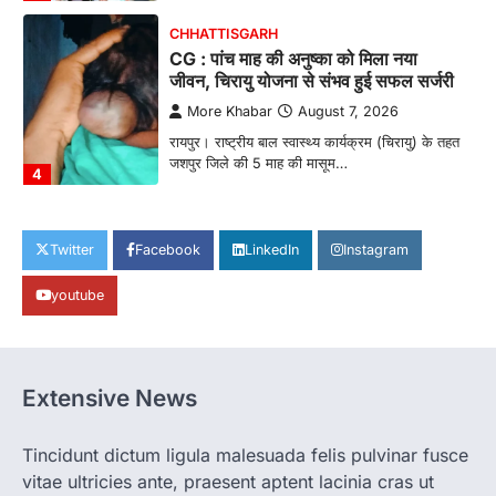
CHHATTISGARH
CG : पांच माह की अनुष्का को मिला नया
जीवन, चिरायु योजना से संभव हुई सफल सर्जरी
More Khabar
August 7, 2026
रायपुर। राष्ट्रीय बाल स्वास्थ्य कार्यक्रम (चिरायु) के तहत
जशपुर जिले की 5 माह की मासूम…
4
CHHATTISGARH
CG: छिपली की दीदियों का कमाल, बकरी
Twitter
Facebook
LinkedIn
Instagram
पालन से बढ़ी आय और मजबूत हुआ आत्मविश्वास
youtube
More Khabar
August 7, 2026
रायपुर। ग्रामीण महिलाओं को आर्थिक रूप से सशक्त
बनाने की दिशा में जिले के नगरी…
1
Extensive News
CHHATTISGARH
CG: 1 से 19 वर्ष तक के बच्चों को निःशुल्क दी
जाएगी एल्बेंडाजोल
Tincidunt dictum ligula malesuada felis pulvinar fusce
vitae ultricies ante, praesent aptent lacinia cras ut
More Khabar
August 7, 2026