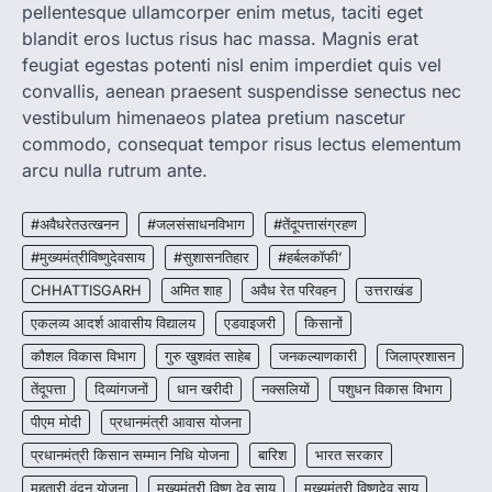
pellentesque ullamcorper enim metus, taciti eget
रायपुर। राष्ट्रीय कृमि मुक्ति दिवस भारत सरकार द्वारा
बच्चों के स्वास्थ्य सुधार के लिए वर्ष…
blandit eros luctus risus hac massa. Magnis erat
2
feugiat egestas potenti nisl enim imperdiet quis vel
convallis, aenean praesent suspendisse senectus nec
CHHATTISGARH
CG : मुख्यमंत्री विष्णुदेव साय के नेतृत्व में
vestibulum himenaeos platea pretium nascetur
छत्तीसगढ़ को बड़ी उपलब्धि
commodo, consequat tempor risus lectus elementum
More Khabar
August 7, 2026
arcu nulla rutrum ante.
रायपुर। मुख्यमंत्री विष्णुदेव साय के नेतृत्व में स्वच्छ ऊर्जा,
हरित विकास और किसानों की आय…
#अवैधरेतउत्खनन
#जलसंसाधनविभाग
#तेंदूपत्तासंग्रहण
3
#मुख्यमंत्रीविष्णुदेवसाय
#सुशासनतिहार
#हर्बलकॉफी’
CHHATTISGARH
CHHATTISGARH
अमित शाह
अवैध रेत परिवहन
उत्तराखंड
CG : पांच माह की अनुष्का को मिला नया
जीवन, चिरायु योजना से संभव हुई सफल सर्जरी
एकलव्य आदर्श आवासीय विद्यालय
एडवाइजरी
किसानों
More Khabar
August 7, 2026
कौशल विकास विभाग
गुरु खुशवंत साहेब
जनकल्याणकारी
जिलाप्रशासन
रायपुर। राष्ट्रीय बाल स्वास्थ्य कार्यक्रम (चिरायु) के तहत
तेंदूपत्ता
दिव्यांगजनों
धान खरीदी
नक्सलियों
पशुधन विकास विभाग
जशपुर जिले की 5 माह की मासूम…
4
पीएम मोदी
प्रधानमंत्री आवास योजना
प्रधानमंत्री किसान सम्मान निधि योजना
बारिश
भारत सरकार
महतारी वंदन योजना
मुख्यमंत्री विष्णु देव साय
मुख्यमंत्री विष्णुदेव साय