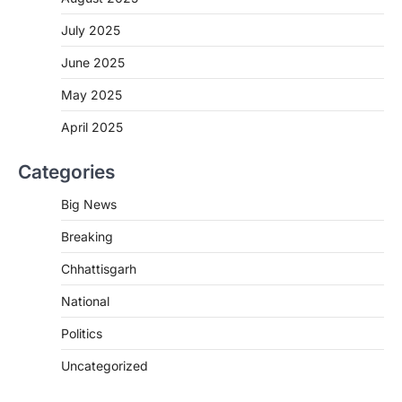
CHHATTISGARH
CG : पांच माह की अनुष्का को मिला नया
July 2025
जीवन, चिरायु योजना से संभव हुई सफल सर्जरी
June 2025
More Khabar
August 7, 2026
रायपुर। राष्ट्रीय बाल स्वास्थ्य कार्यक्रम (चिरायु) के तहत
May 2025
जशपुर जिले की 5 माह की मासूम…
3
April 2025
BIG NEWS
Categories
CG : सिम्स में पहली बार 78 वर्षीय महिला के
अंडाशय कैंसर की सफल सर्जरी
Big News
More Khabar
August 7, 2026
Breaking
रायपुर। छत्तीसगढ़ आयुर्विज्ञान संस्थान (सिम्स), बिलासपुर
के स्त्री एवं प्रसूति रोग विभाग के विशेषज्ञ डॉक्टरों…
4
Chhattisgarh
CHHATTISGARH
National
CG: 1 से 19 वर्ष तक के बच्चों को निःशुल्क दी
Politics
जाएगी एल्बेंडाजोल
More Khabar
August 7, 2026
Uncategorized
रायपुर। राष्ट्रीय कृमि मुक्ति दिवस भारत सरकार द्वारा