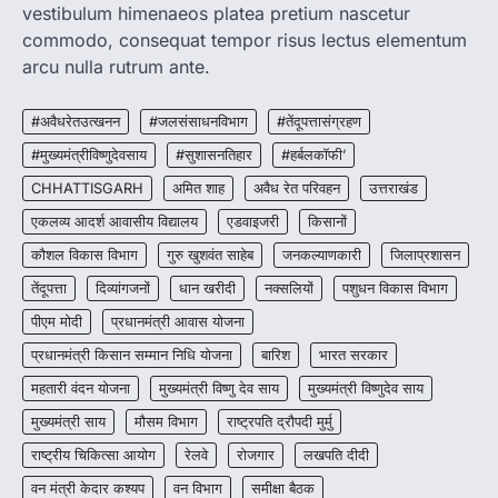
CG : पांच माह की अनुष्का को मिला नया
vestibulum himenaeos platea pretium nascetur
जीवन, चिरायु योजना से संभव हुई सफल सर्जरी
commodo, consequat tempor risus lectus elementum
More Khabar
August 7, 2026
arcu nulla rutrum ante.
रायपुर। राष्ट्रीय बाल स्वास्थ्य कार्यक्रम (चिरायु) के तहत
जशपुर जिले की 5 माह की मासूम…
#अवैधरेतउत्खनन
#जलसंसाधनविभाग
#तेंदूपत्तासंग्रहण
3
#मुख्यमंत्रीविष्णुदेवसाय
#सुशासनतिहार
#हर्बलकॉफी’
BIG NEWS
CHHATTISGARH
अमित शाह
अवैध रेत परिवहन
उत्तराखंड
CG : सिम्स में पहली बार 78 वर्षीय महिला के
अंडाशय कैंसर की सफल सर्जरी
एकलव्य आदर्श आवासीय विद्यालय
एडवाइजरी
किसानों
More Khabar
August 7, 2026
कौशल विकास विभाग
गुरु खुशवंत साहेब
जनकल्याणकारी
जिलाप्रशासन
रायपुर। छत्तीसगढ़ आयुर्विज्ञान संस्थान (सिम्स), बिलासपुर
तेंदूपत्ता
दिव्यांगजनों
धान खरीदी
नक्सलियों
पशुधन विकास विभाग
के स्त्री एवं प्रसूति रोग विभाग के विशेषज्ञ डॉक्टरों…
4
पीएम मोदी
प्रधानमंत्री आवास योजना
प्रधानमंत्री किसान सम्मान निधि योजना
बारिश
भारत सरकार
महतारी वंदन योजना
मुख्यमंत्री विष्णु देव साय
मुख्यमंत्री विष्णुदेव साय
मुख्यमंत्री साय
मौसम विभाग
राष्ट्रपति द्रौपदी मुर्मु
राष्ट्रीय चिकित्सा आयोग
रेलवे
रोजगार
लखपति दीदी
वन मंत्री केदार कश्यप
वन विभाग
समीक्षा बैठक