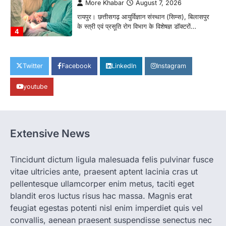
More Khabar
August 7, 2026
रायपुर। छत्तीसगढ़ आयुर्विज्ञान संस्थान (सिम्स), बिलासपुर
के स्त्री एवं प्रसूति रोग विभाग के विशेषज्ञ डॉक्टरों…
4
CHHATTISGARH
CG: 1 से 19 वर्ष तक के बच्चों को निःशुल्क दी
Twitter
Facebook
LinkedIn
Instagram
जाएगी एल्बेंडाजोल
youtube
More Khabar
August 7, 2026
रायपुर। राष्ट्रीय कृमि मुक्ति दिवस भारत सरकार द्वारा
बच्चों के स्वास्थ्य सुधार के लिए वर्ष…
1
Extensive News
CHHATTISGARH
CG : मुख्यमंत्री विष्णुदेव साय के नेतृत्व में
छत्तीसगढ़ को बड़ी उपलब्धि
Tincidunt dictum ligula malesuada felis pulvinar fusce
vitae ultricies ante, praesent aptent lacinia cras ut
More Khabar
August 7, 2026
pellentesque ullamcorper enim metus, taciti eget
रायपुर। मुख्यमंत्री विष्णुदेव साय के नेतृत्व में स्वच्छ ऊर्जा,
हरित विकास और किसानों की आय…
blandit eros luctus risus hac massa. Magnis erat
2
feugiat egestas potenti nisl enim imperdiet quis vel
convallis, aenean praesent suspendisse senectus nec
CHHATTISGARH