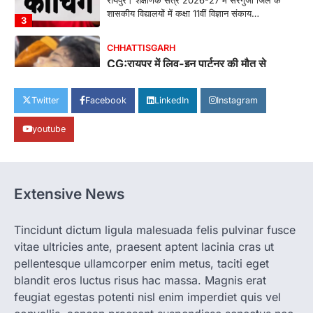
रायपुर। शैक्षणिक सत्र 2026-27 में सरगुजा जिले के
शासकीय विद्यालयों में कक्षा 11वीं विज्ञान संकाय…
3
CHHATTISGARH
CG:रायपुर में लिव-इन पार्टनर की मौत से
सनसनी, हत्या का शक
More Khabar
August 6, 2026
Twitter
Facebook
LinkedIn
Instagram
रायपुर। राजधानी रायपुर से एक सनसनीखेज मामला
youtube
सामने आया है। मुजगहन थाना क्षेत्र के बोरियाकला…
4
CHHATTISGARH
CG: महुआ ने बदली महिलाओं की जिंदगी
Extensive News
More Khabar
August 6, 2026
जनजातीय कार्य मंत्रालय और ट्राइफेड की एक पहल है,
Tincidunt dictum ligula malesuada felis pulvinar fusce
जिसे 2018 में शुरू किया गया…
1
vitae ultricies ante, praesent aptent lacinia cras ut
pellentesque ullamcorper enim metus, taciti eget
CHHATTISGARH
blandit eros luctus risus hac massa. Magnis erat
CG: शराब दुकानों में गड़बड़ी पर आबकारी
विभाग का बड़ा एक्शन
feugiat egestas potenti nisl enim imperdiet quis vel