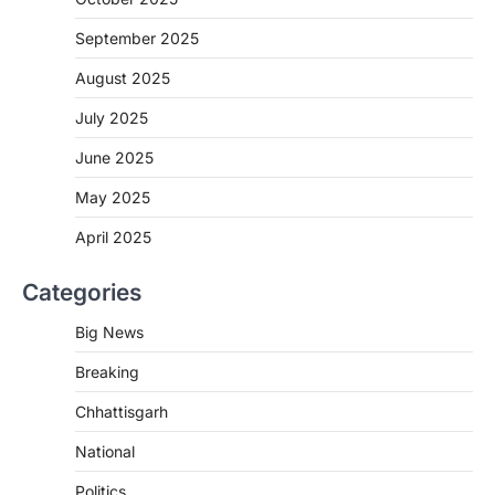
CG: शराब दुकानों में गड़बड़ी पर आबकारी
विभाग का बड़ा एक्शन
September 2025
More Khabar
August 6, 2026
August 2025
रायपुर। छत्तीसगढ़ में शराब दुकानों में अधिक कीमत पर
बिक्री और अन्य गंभीर अनियमितताओं के…
July 2025
2
June 2025
CHHATTISGARH
CG:NEET/JEEऑनलाइन कोचिंग सुविधा हेतु
May 2025
कोचिंग संस्थानों से आवेदन आमंत्रित
April 2025
More Khabar
August 6, 2026
रायपुर। शैक्षणिक सत्र 2026-27 में सरगुजा जिले के
Categories
शासकीय विद्यालयों में कक्षा 11वीं विज्ञान संकाय…
3
Big News
CHHATTISGARH
Breaking
CG:रायपुर में लिव-इन पार्टनर की मौत से
सनसनी, हत्या का शक
Chhattisgarh
More Khabar
August 6, 2026
National
रायपुर। राजधानी रायपुर से एक सनसनीखेज मामला
सामने आया है। मुजगहन थाना क्षेत्र के बोरियाकला…
Politics
4