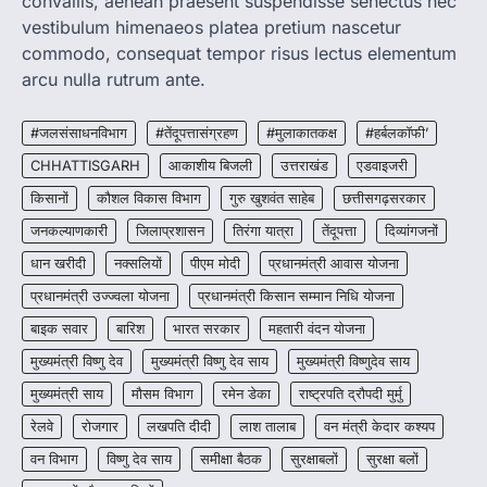
convallis, aenean praesent suspendisse senectus nec
More Khabar
August 6, 2026
vestibulum himenaeos platea pretium nascetur
रायपुर। छत्तीसगढ़ में शराब दुकानों में अधिक कीमत पर
commodo, consequat tempor risus lectus elementum
बिक्री और अन्य गंभीर अनियमितताओं के…
2
arcu nulla rutrum ante.
CHHATTISGARH
CG:NEET/JEEऑनलाइन कोचिंग सुविधा हेतु
#जलसंसाधनविभाग
#तेंदूपत्तासंग्रहण
#मुलाकातकक्ष
#हर्बलकॉफी’
कोचिंग संस्थानों से आवेदन आमंत्रित
CHHATTISGARH
आकाशीय बिजली
उत्तराखंड
एडवाइजरी
More Khabar
August 6, 2026
किसानों
कौशल विकास विभाग
गुरु खुशवंत साहेब
छत्तीसगढ़सरकार
रायपुर। शैक्षणिक सत्र 2026-27 में सरगुजा जिले के
जनकल्याणकारी
जिलाप्रशासन
तिरंगा यात्रा
तेंदूपत्ता
दिव्यांगजनों
शासकीय विद्यालयों में कक्षा 11वीं विज्ञान संकाय…
3
धान खरीदी
नक्सलियों
पीएम मोदी
प्रधानमंत्री आवास योजना
CHHATTISGARH
प्रधानमंत्री उज्ज्वला योजना
प्रधानमंत्री किसान सम्मान निधि योजना
CG:रायपुर में लिव-इन पार्टनर की मौत से
बाइक सवार
बारिश
भारत सरकार
महतारी वंदन योजना
सनसनी, हत्या का शक
मुख्यमंत्री विष्णु देव
मुख्यमंत्री विष्णु देव साय
मुख्यमंत्री विष्णुदेव साय
More Khabar
August 6, 2026
मुख्यमंत्री साय
मौसम विभाग
रायपुर। राजधानी रायपुर से एक सनसनीखेज मामला
रमेन डेका
राष्ट्रपति द्रौपदी मुर्मु
सामने आया है। मुजगहन थाना क्षेत्र के बोरियाकला…
4
रेलवे
रोजगार
लखपति दीदी
लाश तालाब
वन मंत्री केदार कश्यप
वन विभाग
विष्णु देव साय
समीक्षा बैठक
सुरक्षाबलों
सुरक्षा बलों