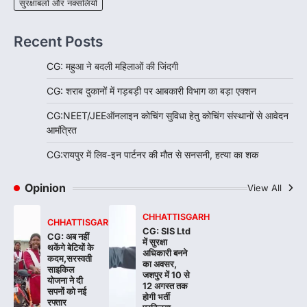
सुरक्षाबलों और नक्सलियों
Recent Posts
CG: महुआ ने बदली महिलाओं की जिंदगी
CG: शराब दुकानों में गड़बड़ी पर आबकारी विभाग का बड़ा एक्शन
CG:NEET/JEEऑनलाइन कोचिंग सुविधा हेतु कोचिंग संस्थानों से आवेदन
आमंत्रित
CG:रायपुर में लिव-इन पार्टनर की मौत से सनसनी, हत्या का शक
Opinion
View All
CHHATTISGARH
CHHATTISGARH
CG: SIS Ltd
CG: अब नहीं
में सुरक्षा
थकेंगे बेटियों के
अधिकारी बनने
कदम,सरस्वती
का अवसर,
साइकिल
जशपुर में 10 से
योजना ने दी
12 अगस्त तक
सपनों को नई
होगी भर्ती
रफ्तार