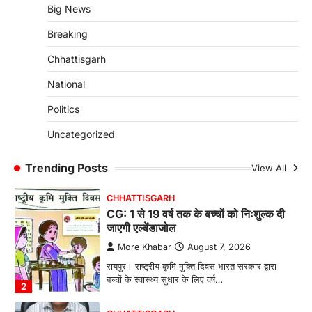
Big News
More Khabar
August 7, 2026
Breaking
रायपुर। राष्ट्रीय बाल स्वास्थ्य कार्यक्रम (चिरायु) के तहत
जशपुर जिले की 5 माह की मासूम…
4
Chhattisgarh
CHHATTISGARH
National
CG: छिपली की दीदियों का कमाल, बकरी
Politics
पालन से बढ़ी आय और मजबूत हुआ आत्मविश्वास
More Khabar
August 7, 2026
Uncategorized
रायपुर। ग्रामीण महिलाओं को आर्थिक रूप से सशक्त
बनाने की दिशा में जिले के नगरी…
Trending Posts
View All
1
CHHATTISGARH
CG: 1 से 19 वर्ष तक के बच्चों को निःशुल्क दी
जाएगी एल्बेंडाजोल
More Khabar
August 7, 2026
रायपुर। राष्ट्रीय कृमि मुक्ति दिवस भारत सरकार द्वारा
बच्चों के स्वास्थ्य सुधार के लिए वर्ष…
2