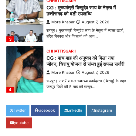
CHHATTISGARH
CG : मुख्यमंत्री विष्णुदेव साय के नेतृत्व में
छत्तीसगढ़ को बड़ी उपलब्धि
More Khabar
August 7, 2026
रायपुर। मुख्यमंत्री विष्णुदेव साय के नेतृत्व में स्वच्छ ऊर्जा,
हरित विकास और किसानों की आय…
3
CHHATTISGARH
CG : पांच माह की अनुष्का को मिला नया
जीवन, चिरायु योजना से संभव हुई सफल सर्जरी
More Khabar
August 7, 2026
रायपुर। राष्ट्रीय बाल स्वास्थ्य कार्यक्रम (चिरायु) के तहत
जशपुर जिले की 5 माह की मासूम…
4
CHHATTISGARH
CG: छिपली की दीदियों का कमाल, बकरी
Twitter
Facebook
LinkedIn
Instagram
पालन से बढ़ी आय और मजबूत हुआ आत्मविश्वास
youtube
More Khabar
August 7, 2026
रायपुर। ग्रामीण महिलाओं को आर्थिक रूप से सशक्त