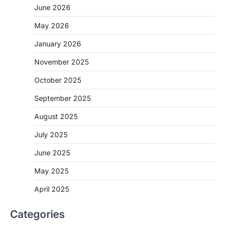
June 2026
May 2026
CHHATTISGARH
January 2026
CG: 1 से 19 वर्ष तक के बच्चों को निःशुल्क दी
जाएगी एल्बेंडाजोल
November 2025
More Khabar
August 7, 2026
October 2025
रायपुर। राष्ट्रीय कृमि मुक्ति दिवस भारत सरकार द्वारा
बच्चों के स्वास्थ्य सुधार के लिए वर्ष…
September 2025
2
August 2025
CHHATTISGARH
CG : मुख्यमंत्री विष्णुदेव साय के नेतृत्व में
July 2025
छत्तीसगढ़ को बड़ी उपलब्धि
June 2025
More Khabar
August 7, 2026
रायपुर। मुख्यमंत्री विष्णुदेव साय के नेतृत्व में स्वच्छ ऊर्जा,
May 2025
हरित विकास और किसानों की आय…
3
April 2025
CHHATTISGARH
Categories
CG : पांच माह की अनुष्का को मिला नया
जीवन, चिरायु योजना से संभव हुई सफल सर्जरी