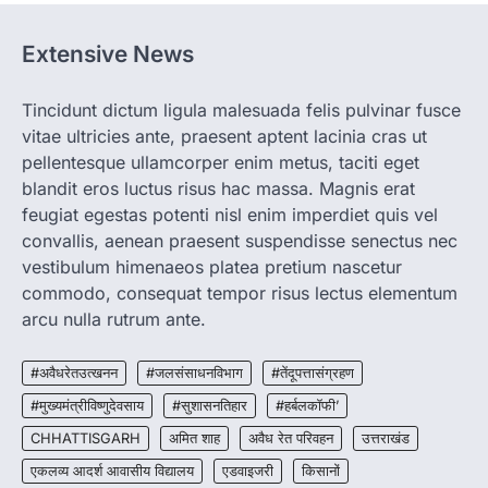
बनाने की दिशा में जिले के नगरी…
1
Extensive News
CHHATTISGARH
CG: 1 से 19 वर्ष तक के बच्चों को निःशुल्क दी
जाएगी एल्बेंडाजोल
Tincidunt dictum ligula malesuada felis pulvinar fusce
vitae ultricies ante, praesent aptent lacinia cras ut
More Khabar
August 7, 2026
pellentesque ullamcorper enim metus, taciti eget
रायपुर। राष्ट्रीय कृमि मुक्ति दिवस भारत सरकार द्वारा
बच्चों के स्वास्थ्य सुधार के लिए वर्ष…
blandit eros luctus risus hac massa. Magnis erat
2
feugiat egestas potenti nisl enim imperdiet quis vel
convallis, aenean praesent suspendisse senectus nec
CHHATTISGARH
CG : मुख्यमंत्री विष्णुदेव साय के नेतृत्व में
vestibulum himenaeos platea pretium nascetur
छत्तीसगढ़ को बड़ी उपलब्धि
commodo, consequat tempor risus lectus elementum
More Khabar
August 7, 2026
arcu nulla rutrum ante.
रायपुर। मुख्यमंत्री विष्णुदेव साय के नेतृत्व में स्वच्छ ऊर्जा,
हरित विकास और किसानों की आय…
#अवैधरेतउत्खनन
#जलसंसाधनविभाग
#तेंदूपत्तासंग्रहण
3
#मुख्यमंत्रीविष्णुदेवसाय
#सुशासनतिहार
#हर्बलकॉफी’
CHHATTISGARH
CHHATTISGARH
अमित शाह
अवैध रेत परिवहन
उत्तराखंड
CG : पांच माह की अनुष्का को मिला नया
जीवन, चिरायु योजना से संभव हुई सफल सर्जरी
एकलव्य आदर्श आवासीय विद्यालय
एडवाइजरी
किसानों