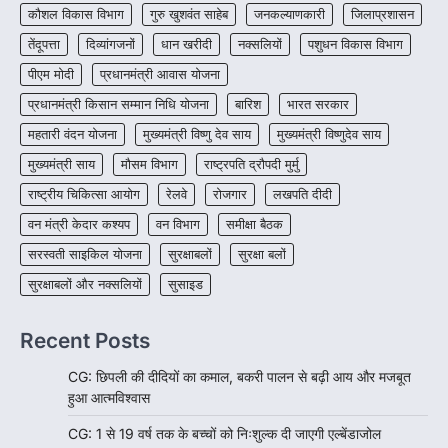
More Khabar
August 7, 2026
कौशल विकास विभाग
गुरु खुशवंत साहेब
जनकल्याणकारी
जिलाप्रशासन
रायपुर। राष्ट्रीय बाल स्वास्थ्य कार्यक्रम (चिरायु) के तहत
तेंदूपत्ता
दिव्यांगजनों
धान खरीदी
नक्सलियों
पशुधन विकास विभाग
जशपुर जिले की 5 माह की मासूम…
4
पीएम मोदी
प्रधानमंत्री आवास योजना
प्रधानमंत्री किसान सम्मान निधि योजना
बारिश
भारत सरकार
महतारी वंदन योजना
मुख्यमंत्री विष्णु देव साय
मुख्यमंत्री विष्णुदेव साय
मुख्यमंत्री साय
मौसम विभाग
राष्ट्रपति द्रौपदी मुर्मु
राष्ट्रीय चिकित्सा आयोग
रेलवे
रोजगार
लखपति दीदी
वन मंत्री केदार कश्यप
वन विभाग
समीक्षा बैठक
सरस्वती साइकिल योजना
सुरक्षाबलों
सुरक्षा बलों
सुरक्षाबलों और नक्सलियों
सुसाइड
Recent Posts
CG: छिपली की दीदियों का कमाल, बकरी पालन से बढ़ी आय और मजबूत
हुआ आत्मविश्वास
CG: 1 से 19 वर्ष तक के बच्चों को निःशुल्क दी जाएगी एल्बेंडाजोल