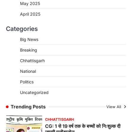
रायपुर। मुख्यमंत्री विष्णुदेव साय के नेतृत्व में स्वच्छ ऊर्जा,
May 2025
हरित विकास और किसानों की आय…
3
April 2025
CHHATTISGARH
Categories
CG : पांच माह की अनुष्का को मिला नया
जीवन, चिरायु योजना से संभव हुई सफल सर्जरी
Big News
More Khabar
August 7, 2026
Breaking
रायपुर। राष्ट्रीय बाल स्वास्थ्य कार्यक्रम (चिरायु) के तहत
जशपुर जिले की 5 माह की मासूम…
4
Chhattisgarh
CHHATTISGARH
National
CG: छिपली की दीदियों का कमाल, बकरी
Politics
पालन से बढ़ी आय और मजबूत हुआ आत्मविश्वास
More Khabar
August 7, 2026
Uncategorized
रायपुर। ग्रामीण महिलाओं को आर्थिक रूप से सशक्त
बनाने की दिशा में जिले के नगरी…
Trending Posts
View All
1
CHHATTISGARH
CG: 1 से 19 वर्ष तक के बच्चों को निःशुल्क दी
जाएगी एल्बेंडाजोल