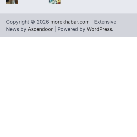
Copyright © 2026
morekhabar.com
| Extensive
News by
Ascendoor
| Powered by
WordPress
.