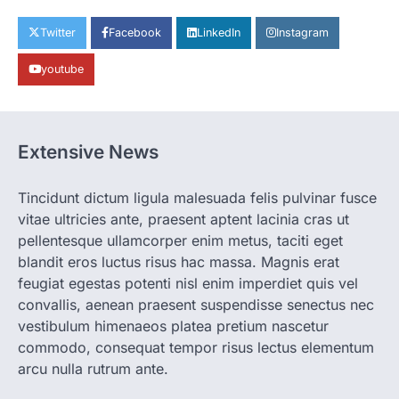
CHHATTISGARH
CG: छिपली की दीदियों का कमाल, बकरी
Twitter
Facebook
LinkedIn
Instagram
पालन से बढ़ी आय और मजबूत हुआ आत्मविश्वास
youtube
More Khabar
August 7, 2026
रायपुर। ग्रामीण महिलाओं को आर्थिक रूप से सशक्त
बनाने की दिशा में जिले के नगरी…
1
Extensive News
CHHATTISGARH
CG: 1 से 19 वर्ष तक के बच्चों को निःशुल्क दी
जाएगी एल्बेंडाजोल
Tincidunt dictum ligula malesuada felis pulvinar fusce
vitae ultricies ante, praesent aptent lacinia cras ut
More Khabar
August 7, 2026
pellentesque ullamcorper enim metus, taciti eget
रायपुर। राष्ट्रीय कृमि मुक्ति दिवस भारत सरकार द्वारा
बच्चों के स्वास्थ्य सुधार के लिए वर्ष…
blandit eros luctus risus hac massa. Magnis erat
2
feugiat egestas potenti nisl enim imperdiet quis vel
convallis, aenean praesent suspendisse senectus nec
CHHATTISGARH
CG : मुख्यमंत्री विष्णुदेव साय के नेतृत्व में
vestibulum himenaeos platea pretium nascetur
छत्तीसगढ़ को बड़ी उपलब्धि
commodo, consequat tempor risus lectus elementum
More Khabar
August 7, 2026
arcu nulla rutrum ante.
रायपुर। मुख्यमंत्री विष्णुदेव साय के नेतृत्व में स्वच्छ ऊर्जा,