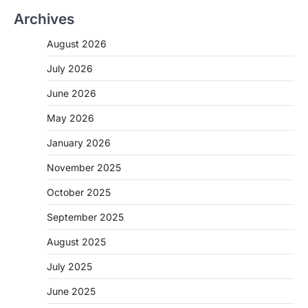
Archives
August 2026
July 2026
June 2026
May 2026
CHHATTISGARH
January 2026
CG: 1 से 19 वर्ष तक के बच्चों को निःशुल्क दी
जाएगी एल्बेंडाजोल
November 2025
More Khabar
August 7, 2026
October 2025
रायपुर। राष्ट्रीय कृमि मुक्ति दिवस भारत सरकार द्वारा
बच्चों के स्वास्थ्य सुधार के लिए वर्ष…
September 2025
2
August 2025
CHHATTISGARH
CG : मुख्यमंत्री विष्णुदेव साय के नेतृत्व में
July 2025
छत्तीसगढ़ को बड़ी उपलब्धि
June 2025
More Khabar
August 7, 2026