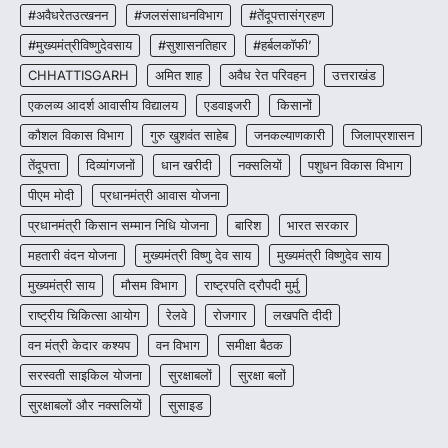
हरित विकास और किसानों की आय…
#अवैधरेतउत्खनन
#जलसंसाधनविभाग
#तेंदूपत्तासंग्रहण
3
#मुख्यमंत्रीविष्णुदेवसाय
#सुशासनतिहार
#हर्बलकॉफी’
CHHATTISGARH
CHHATTISGARH
अमित शाह
अवैध रेत परिवहन
उत्तराखंड
CG : पांच माह की अनुष्का को मिला नया
जीवन, चिरायु योजना से संभव हुई सफल सर्जरी
एकलव्य आदर्श आवासीय विद्यालय
एडवाइजरी
किसानों
More Khabar
August 7, 2026
कौशल विकास विभाग
गुरु खुशवंत साहेब
जनकल्याणकारी
जिलाप्रशासन
रायपुर। राष्ट्रीय बाल स्वास्थ्य कार्यक्रम (चिरायु) के तहत
तेंदूपत्ता
दिव्यांगजनों
धान खरीदी
नक्सलियों
पशुधन विकास विभाग
जशपुर जिले की 5 माह की मासूम…
4
पीएम मोदी
प्रधानमंत्री आवास योजना
प्रधानमंत्री किसान सम्मान निधि योजना
बारिश
भारत सरकार
महतारी वंदन योजना
मुख्यमंत्री विष्णु देव साय
मुख्यमंत्री विष्णुदेव साय
मुख्यमंत्री साय
मौसम विभाग
राष्ट्रपति द्रौपदी मुर्मु
राष्ट्रीय चिकित्सा आयोग
रेलवे
रोजगार
लखपति दीदी
वन मंत्री केदार कश्यप
वन विभाग
समीक्षा बैठक
सरस्वती साइकिल योजना
सुरक्षाबलों
सुरक्षा बलों
सुरक्षाबलों और नक्सलियों
सुसाइड