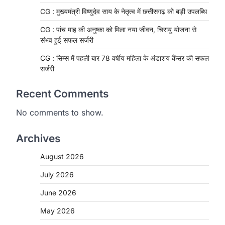
CG : मुख्यमंत्री विष्णुदेव साय के नेतृत्व में छत्तीसगढ़ को बड़ी उपलब्धि
CG : पांच माह की अनुष्का को मिला नया जीवन, चिरायु योजना से
संभव हुई सफल सर्जरी
CG : सिम्स में पहली बार 78 वर्षीय महिला के अंडाशय कैंसर की सफल
सर्जरी
Recent Comments
No comments to show.
Archives
August 2026
CHHATTISGARH
CG: 1 से 19 वर्ष तक के बच्चों को
July 2026
निःशुल्क दी जाएगी एल्बेंडाजोल
June 2026
More Khabar
August 7, 2026
May 2026
रायपुर। राष्ट्रीय कृमि मुक्ति दिवस भारत सरकार
द्वारा बच्चों के स्वास्थ्य सुधार के लिए वर्ष…