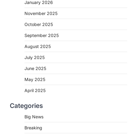
2
January 2026
November 2025
CHHATTISGARH
CG : मुख्यमंत्री विष्णुदेव साय के नेतृत्व
October 2025
में छत्तीसगढ़ को बड़ी उपलब्धि
September 2025
More Khabar
August 7, 2026
रायपुर। मुख्यमंत्री विष्णुदेव साय के नेतृत्व में स्वच्छ
August 2025
ऊर्जा, हरित विकास और किसानों की आय…
3
July 2025
CHHATTISGARH
June 2025
CG : पांच माह की अनुष्का को मिला नया
May 2025
जीवन, चिरायु योजना से संभव हुई सफल
सर्जरी
April 2025
More Khabar
August 7, 2026
Categories
रायपुर। राष्ट्रीय बाल स्वास्थ्य कार्यक्रम (चिरायु)
के तहत जशपुर जिले की 5 माह की मासूम…
4
Big News
Breaking
CHHATTISGARH
CG: छिपली की दीदियों का कमाल,