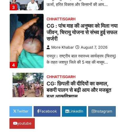
ऊर्जा, हरित विकास और किसानों की आय…
3
CHHATTISGARH
CG : पांच माह की अनुष्का को मिला नया
जीवन, चिरायु योजना से संभव हुई सफल
सर्जरी
More Khabar
August 7, 2026
रायपुर। राष्ट्रीय बाल स्वास्थ्य कार्यक्रम (चिरायु)
के तहत जशपुर जिले की 5 माह की मासूम…
4
CHHATTISGARH
CG: छिपली की दीदियों का कमाल,
बकरी पालन से बढ़ी आय और मजबूत
हुआ आत्मविश्वास
More Khabar
August 7, 2026
Twitter
Facebook
LinkedIn
Instagram
रायपुर। ग्रामीण महिलाओं को आर्थिक रूप से
सशक्त बनाने की दिशा में जिले के नगरी…
1
youtube