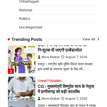
Chhattisgarh
बकरी पालन से बढ़ी आय और मजबूत
हुआ आत्मविश्वास
National
More Khabar
August 7, 2026
Politics
रायपुर। ग्रामीण महिलाओं को आर्थिक रूप से
Uncategorized
सशक्त बनाने की दिशा में जिले के नगरी…
1
Trending Posts
View All
CHHATTISGARH
CG: 1 से 19 वर्ष तक के बच्चों को
निःशुल्क दी जाएगी एल्बेंडाजोल
More Khabar
August 7, 2026
रायपुर। राष्ट्रीय कृमि मुक्ति दिवस भारत सरकार
द्वारा बच्चों के स्वास्थ्य सुधार के लिए वर्ष…
2
CHHATTISGARH
CG : मुख्यमंत्री विष्णुदेव साय के नेतृत्व
में छत्तीसगढ़ को बड़ी उपलब्धि
More Khabar
August 7, 2026
रायपुर। मुख्यमंत्री विष्णुदेव साय के नेतृत्व में स्वच्छ