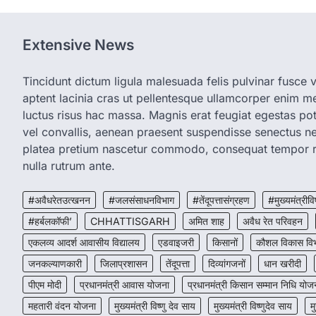
Extensive News
Tincidunt dictum ligula malesuada felis pulvinar fusce vi
aptent lacinia cras ut pellentesque ullamcorper enim met
luctus risus hac massa. Magnis erat feugiat egestas pot
vel convallis, aenean praesent suspendisse senectus 
platea pretium nascetur commodo, consequat tempor r
nulla rutrum ante.
#अवैधरेतउत्खनन
#जलसंसाधनविभाग
#तेंदूपत्तासंग्रहण
#मुख्यमंत्रीवि
#हर्बलकॉफी’
CHHATTISGARH
अमित शाह
अवैध रेत परिवहन
एकलव्य आदर्श आवासीय विद्यालय
एडवाइजरी
किसानों
कौशल विकास वि
जनकल्याणकारी
जिलाप्रशासन
तेंदूपत्ता
दिव्यांगजनों
धान खरीदी
पीएम मोदी
प्रधानमंत्री आवास योजना
प्रधानमंत्री किसान सम्मान निधि योज
महतारी वंदन योजना
मुख्यमंत्री विष्णु देव साय
मुख्यमंत्री विष्णुदेव साय
म