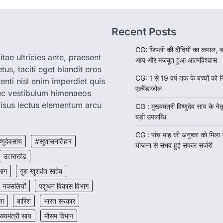
Recent Posts
CG: छिपली की दीदियों का कमाल, ब
tae ultricies ante, praesent
आय और मजबूत हुआ आत्मविश्वास
us, taciti eget blandit eros
CG: 1 से 19 वर्ष तक के बच्चों को न
enti nisl enim imperdiet quis
एल्बेंडाजोल
nec vestibulum himenaeos
isus lectus elementum arcu
CG : मुख्यमंत्री विष्णुदेव साय के नेतृ
बड़ी उपलब्धि
CG : पांच माह की अनुष्का को मिला
ष्णुदेवसाय
#सुशासनतिहार
योजना से संभव हुई सफल सर्जरी
उत्तराखंड
भाग
गुरु खुशवंत साहेब
नक्सलियों
पशुधन विकास विभाग
ना
बारिश
भारत सरकार
ुख्यमंत्री साय
मौसम विभाग