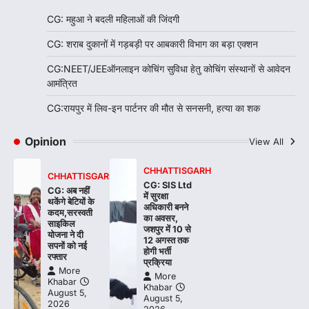
CG: महुआ ने बदली महिलाओं की जिंदगी
CG: शराब दुकानों में गड़बड़ी पर आबकारी विभाग का बड़ा एक्शन
CG:NEET/JEEऑनलाइन कोचिंग सुविधा हेतु कोचिंग संस्थानों से आवेदन
आमंत्रित
CG:रायपुर में लिव-इन पार्टनर की मौत से सनसनी, हत्या का शक
Opinion
View All
CHHATTISGARH
CHHATTISGARH
CG: SIS Ltd
CG: अब नहीं
में सुरक्षा
थकेंगे बेटियों के
अधिकारी बनने
कदम,सरस्वती
का अवसर,
साइकिल
जशपुर में 10 से
योजना ने दी
12 अगस्त तक
सपनों को नई
होगी भर्ती
रफ्तार
प्रक्रिया
More
More
Khabar
Khabar
August 5,
August 5,
2026