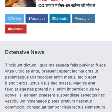
CG:रायपुर में लिव-इन पार्टनर की मौत से
सनसनी, हत्या का शक
More Khabar
August 6, 2026
Twitter
Facebook
LinkedIn
Instagram
रायपुर। राजधानी रायपुर से एक सनसनीखेज मामला
youtube
सामने आया है। मुजगहन थाना क्षेत्र के बोरियाकला…
4
CHHATTISGARH
CG: महुआ ने बदली महिलाओं की जिंदगी
Extensive News
More Khabar
August 6, 2026
जनजातीय कार्य मंत्रालय और ट्राइफेड की एक पहल है,
Tincidunt dictum ligula malesuada felis pulvinar fusce
जिसे 2018 में शुरू किया गया…
1
vitae ultricies ante, praesent aptent lacinia cras ut
pellentesque ullamcorper enim metus, taciti eget
CHHATTISGARH
blandit eros luctus risus hac massa. Magnis erat
CG: शराब दुकानों में गड़बड़ी पर आबकारी
विभाग का बड़ा एक्शन
feugiat egestas potenti nisl enim imperdiet quis vel
convallis, aenean praesent suspendisse senectus nec
More Khabar
August 6, 2026
vestibulum himenaeos platea pretium nascetur
रायपुर। छत्तीसगढ़ में शराब दुकानों में अधिक कीमत पर
commodo, consequat tempor risus lectus elementum
बिक्री और अन्य गंभीर अनियमितताओं के…
2