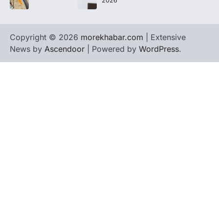
2026
Copyright © 2026
morekhabar.com
| Extensive
News by
Ascendoor
| Powered by
WordPress
.