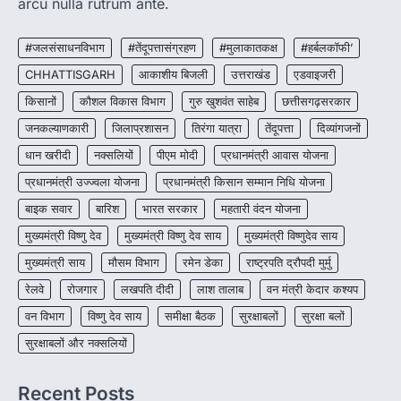
arcu nulla rutrum ante.
CHHATTISGARH
CG:NEET/JEEऑनलाइन कोचिंग सुविधा हेतु
#जलसंसाधनविभाग
#तेंदूपत्तासंग्रहण
#मुलाकातकक्ष
#हर्बलकॉफी’
कोचिंग संस्थानों से आवेदन आमंत्रित
CHHATTISGARH
आकाशीय बिजली
उत्तराखंड
एडवाइजरी
More Khabar
August 6, 2026
किसानों
कौशल विकास विभाग
गुरु खुशवंत साहेब
छत्तीसगढ़सरकार
रायपुर। शैक्षणिक सत्र 2026-27 में सरगुजा जिले के
जनकल्याणकारी
जिलाप्रशासन
तिरंगा यात्रा
तेंदूपत्ता
दिव्यांगजनों
शासकीय विद्यालयों में कक्षा 11वीं विज्ञान संकाय…
3
धान खरीदी
नक्सलियों
पीएम मोदी
प्रधानमंत्री आवास योजना
CHHATTISGARH
प्रधानमंत्री उज्ज्वला योजना
प्रधानमंत्री किसान सम्मान निधि योजना
CG:रायपुर में लिव-इन पार्टनर की मौत से
बाइक सवार
बारिश
भारत सरकार
महतारी वंदन योजना
सनसनी, हत्या का शक
मुख्यमंत्री विष्णु देव
मुख्यमंत्री विष्णु देव साय
मुख्यमंत्री विष्णुदेव साय
More Khabar
August 6, 2026
मुख्यमंत्री साय
मौसम विभाग
रायपुर। राजधानी रायपुर से एक सनसनीखेज मामला
रमेन डेका
राष्ट्रपति द्रौपदी मुर्मु
सामने आया है। मुजगहन थाना क्षेत्र के बोरियाकला…
4
रेलवे
रोजगार
लखपति दीदी
लाश तालाब
वन मंत्री केदार कश्यप
वन विभाग
विष्णु देव साय
समीक्षा बैठक
सुरक्षाबलों
सुरक्षा बलों
सुरक्षाबलों और नक्सलियों
Recent Posts