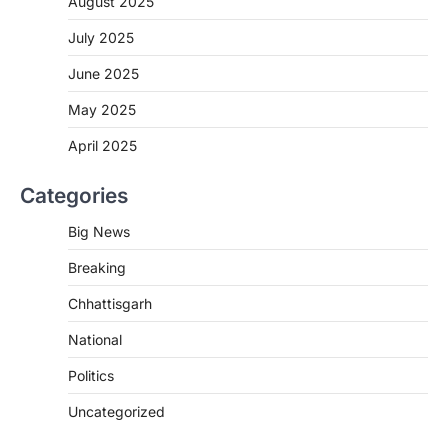
August 2025
रायपुर। छत्तीसगढ़ में शराब दुकानों में अधिक कीमत पर
बिक्री और अन्य गंभीर अनियमितताओं के…
July 2025
2
June 2025
CHHATTISGARH
CG:NEET/JEEऑनलाइन कोचिंग सुविधा हेतु
May 2025
कोचिंग संस्थानों से आवेदन आमंत्रित
April 2025
More Khabar
August 6, 2026
रायपुर। शैक्षणिक सत्र 2026-27 में सरगुजा जिले के
Categories
शासकीय विद्यालयों में कक्षा 11वीं विज्ञान संकाय…
3
Big News
CHHATTISGARH
Breaking
CG:रायपुर में लिव-इन पार्टनर की मौत से
सनसनी, हत्या का शक
Chhattisgarh
More Khabar
August 6, 2026
National
रायपुर। राजधानी रायपुर से एक सनसनीखेज मामला
सामने आया है। मुजगहन थाना क्षेत्र के बोरियाकला…
Politics
4
Uncategorized
CHHATTISGARH
CG: महुआ ने बदली महिलाओं की जिंदगी